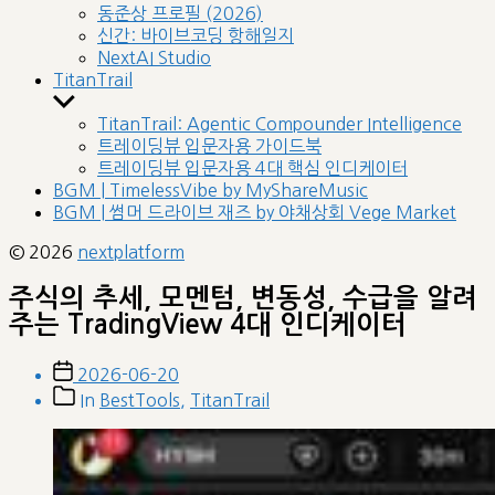
sub
동준상 프로필 (2026)
menu
신간: 바이브코딩 항해일지
NextAI Studio
TitanTrail
Show
sub
TitanTrail: Agentic Compounder Intelligence
menu
트레이딩뷰 입문자용 가이드북
트레이딩뷰 입문자용 4대 핵심 인디케이터
BGM | TimelessVibe by MyShareMusic
BGM | 썸머 드라이브 재즈 by 야채상회 Vege Market
© 2026
nextplatform
주식의 추세, 모멘텀, 변동성, 수급을 알려
주는 TradingView 4대 인디케이터
Post
2026-06-20
date
Post
In
BestTools
,
TitanTrail
categories