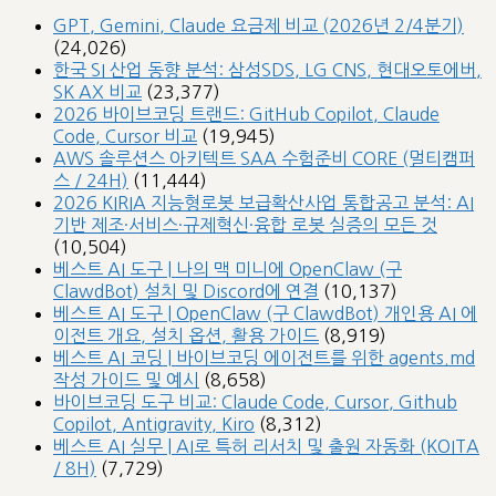
GPT, Gemini, Claude 요금제 비교 (2026년 2/4분기)
(24,026)
한국 SI 산업 동향 분석: 삼성SDS, LG CNS, 현대오토에버,
SK AX 비교
(23,377)
2026 바이브코딩 트랜드: GitHub Copilot, Claude
Code, Cursor 비교
(19,945)
AWS 솔루션스 아키텍트 SAA 수험준비 CORE (멀티캠퍼
스 / 24H)
(11,444)
2026 KIRIA 지능형로봇 보급확산사업 통합공고 분석: AI
기반 제조·서비스·규제혁신·융합 로봇 실증의 모든 것
(10,504)
베스트 AI 도구 | 나의 맥 미니에 OpenClaw (구
ClawdBot) 설치 및 Discord에 연결
(10,137)
베스트 AI 도구 | OpenClaw (구 ClawdBot) 개인용 AI 에
이전트 개요, 설치 옵션, 활용 가이드
(8,919)
베스트 AI 코딩 | 바이브코딩 에이전트를 위한 agents.md
작성 가이드 및 예시
(8,658)
바이브코딩 도구 비교: Claude Code, Cursor, Github
Copilot, Antigravity, Kiro
(8,312)
베스트 AI 실무 | AI로 특허 리서치 및 출원 자동화 (KOITA
/ 8H)
(7,729)