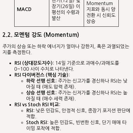
단기(12일) 및
Momentum
장기(26일) 이
지표와 동시 양
MACD
평선의 수렴과
전환 시 신뢰도
발산
상승
2.2. 모멘텀 강도 (Momentum)
주가의 상승 또는 하락 에너지가 얼마나 강한지, 혹은 과열되었는
지를 측정한다.
: 14일 기준으로 과매수/과매도를
RSI (상대강도지수)
0~100 사이 수치로 나타낸다.
:
RSI 다이버전스 (핵심 기술)
: 주가는 신고가를 경신하나 RSI는 낮
하락 선행 신호
아질 때 (매도 압력 존재).
: 주가는 신저가를 경신하나 RSI는 높
상승 선행 신호
아질 때 (매수 세력 존재).
:
RSI vs Stoch RSI 비교
: 낮은 민감도, 안정적 신호, 중장기 포지션 판단에
RSI
적합.
: 높은 민감도, 빈번한 신호, 단기 매매 타
Stoch RSI
이밍 포착에 적합.