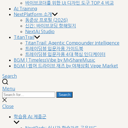
바이브코더를 위한 UI 디자인 도구 TOP 4 비교
AI Training
NextPlatform 소개
동준상 프로필 (2026)
신간: 바이브코딩 항해일지
NextAI Studio
TitanTrail
TitanTrail: Agentic Compounder Intelligence
트레이딩뷰 입문자용 가이드북
트레이딩뷰 입문자용 4대 핵심 인디케이터
BGM | TimelessVibe by MyShareMusic
BGM | 썸머 드라이브 재즈 by 야채상회 Vege Market
Search
Menu
Search
Search
for:
Close
search
Close
학습용 AI 제품군
Show
sub