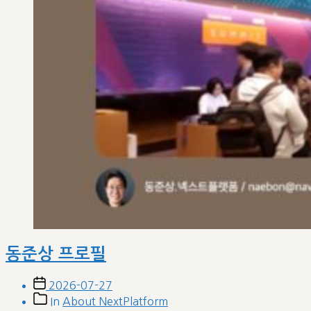
동준상 프로필
Post
2026-07-27
date
Post
In
About NextPlatform