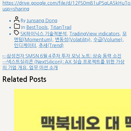
https://drive.google.com/file/d/12FS0m81uPSqLASkHuT
usp=sharing
Post
By
Junsang Dong
author
Post
In
BestTools
,
TitanTrail
categories
Tags
SK하이닉스 기술적분석
,
TradingView indicators
,
모
멘텀(Momentum)
,
변동성(Volatility)
,
수급(Volume)
,
인디케이터
,
추세(Trend)
글
Previous
←
삼성전자 SMSN 6월 4주차 투자 모닝 노트: 상승 동력 소진
post:
Next
→
넥스트실리콘 (NextSilicon): AX 실습 프로젝트를 위한 가상
내
post:
의 기업 개요, 업무 미션 소개
비
게
Related Posts
이
션