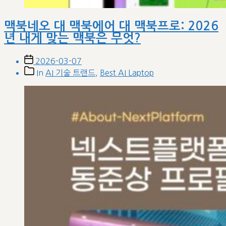
맥북네오 대 맥북에어 대 맥북프로: 2026
년 내게 맞는 맥북은 무엇?
Post
2026-03-07
date
Post
In
AI 기술 트랜드
,
Best AI Laptop
categories