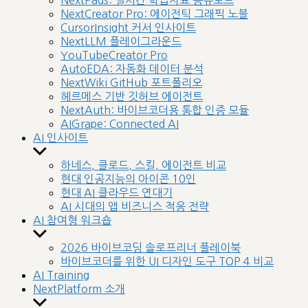
NextPads: 실시간 학습자료 공유보드
menu
NextCreator Pro: 에이전틱 그래픽 노블
CursorInsight 커서 인사이트
NextLLM 플레이그라운드
YouTubeCreator Pro
AutoEDA: 자동화 데이터 분석
NextWiki GitHub 포트폴리오
헤르메스 기반 깃허브 에이전트
NextAuth: 바이브코더용 통합 인증 모듈
AIGrape: Connected AI
AI 인사이트
Show
sub
하네스, 클로드, 스킬, 에이전트 비교
menu
현대 인공지능의 아이콘 10인
현대 AI 클라우드 연대기
AI 시대의 앱 비즈니스 적응 전략
AI 참여형 워크숍
Show
sub
2026 바이브코딩 솔로프리너 플레이북
menu
바이브코더를 위한 UI 디자인 도구 TOP 4 비교
AI Training
NextPlatform 소개
Show