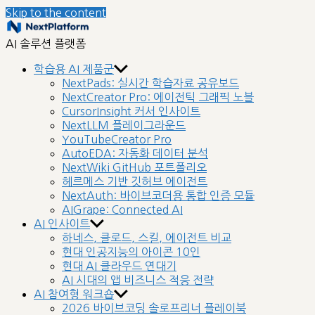
Skip to the content
nextplatform
AI 솔루션 플랫폼
학습용 AI 제품군
NextPads: 실시간 학습자료 공유보드
NextCreator Pro: 에이전틱 그래픽 노블
CursorInsight 커서 인사이트
NextLLM 플레이그라운드
YouTubeCreator Pro
AutoEDA: 자동화 데이터 분석
NextWiki GitHub 포트폴리오
헤르메스 기반 깃허브 에이전트
NextAuth: 바이브코더용 통합 인증 모듈
AIGrape: Connected AI
AI 인사이트
하네스, 클로드, 스킬, 에이전트 비교
현대 인공지능의 아이콘 10인
현대 AI 클라우드 연대기
AI 시대의 앱 비즈니스 적응 전략
AI 참여형 워크숍
2026 바이브코딩 솔로프리너 플레이북