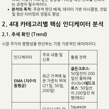
는 과정이 필수적이다.
: 주관적 판단 배제, 데이터 기반 의사결정, 진입
분석의 목적
및 청산 타이밍의 정밀도 향상.
2. 4대 카테고리별 핵심 인디케이터 분석
2.1. 추세 확인 (Trend)
시장 주가의 방향성을 판단하는 가장 기본적인 레이어이다.
주요 내용 및
인디케이터
활용 전략
신호
:
골든크로스
50일선이 200
최근 가격에 높
일선 돌파(매
은 가중치 부여
EMA (지수이
수)<br>
데드크
(21일, 50일,
동평균)
: 50일선
로스
200일)
이 200일선 하
향(매도)
Squeeze