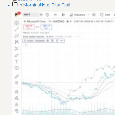
date
Post
In
MorningNote
,
TitanTrail
categories