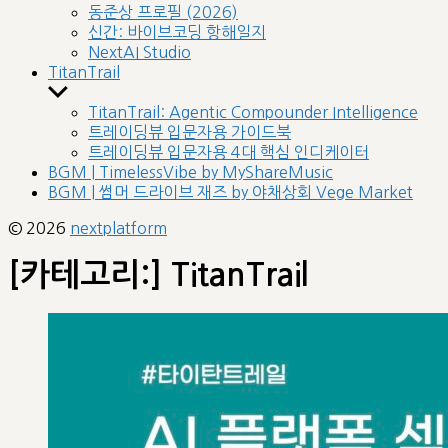
sub
동준상 프로필 (2026)
menu
신간: 바이브코딩 항해일지
NextAI Studio
TitanTrail
Show
sub
TitanTrail: Agentic Compounder Intelligence
menu
트레이딩뷰 입문자용 가이드북
트레이딩뷰 입문자용 4대 핵심 인디케이터
BGM | TimelessVibe by MyShareMusic
BGM | 썸머 드라이브 재즈 by 야채상회 Vege Market
© 2026
nextplatform
[카테고리:]
TitanTrail