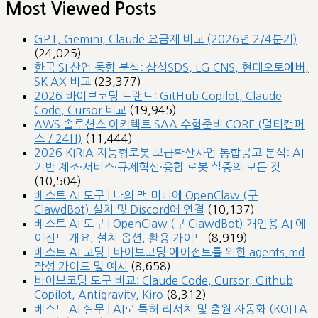
Most Viewed Posts
GPT, Gemini, Claude 요금제 비교 (2026년 2/4분기)
(24,025)
한국 SI 산업 동향 분석: 삼성SDS, LG CNS, 현대오토에버,
SK AX 비교
(23,377)
2026 바이브코딩 트랜드: GitHub Copilot, Claude
Code, Cursor 비교
(19,945)
AWS 솔루션스 아키텍트 SAA 수험준비 CORE (멀티캠퍼
스 / 24H)
(11,444)
2026 KIRIA 지능형로봇 보급확산사업 통합공고 분석: AI
기반 제조·서비스·규제혁신·융합 로봇 실증의 모든 것
(10,504)
베스트 AI 도구 | 나의 맥 미니에 OpenClaw (구
ClawdBot) 설치 및 Discord에 연결
(10,137)
베스트 AI 도구 | OpenClaw (구 ClawdBot) 개인용 AI 에
이전트 개요, 설치 옵션, 활용 가이드
(8,919)
베스트 AI 코딩 | 바이브코딩 에이전트를 위한 agents.md
작성 가이드 및 예시
(8,658)
바이브코딩 도구 비교: Claude Code, Cursor, Github
Copilot, Antigravity, Kiro
(8,312)
베스트 AI 실무 | AI로 특허 리서치 및 출원 자동화 (KOITA