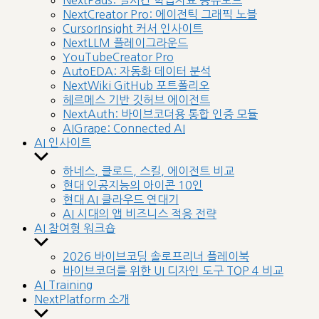
NextPads: 실시간 학습자료 공유보드
menu
NextCreator Pro: 에이전틱 그래픽 노블
CursorInsight 커서 인사이트
NextLLM 플레이그라운드
YouTubeCreator Pro
AutoEDA: 자동화 데이터 분석
NextWiki GitHub 포트폴리오
헤르메스 기반 깃허브 에이전트
NextAuth: 바이브코더용 통합 인증 모듈
AIGrape: Connected AI
AI 인사이트
Show
sub
하네스, 클로드, 스킬, 에이전트 비교
menu
현대 인공지능의 아이콘 10인
현대 AI 클라우드 연대기
AI 시대의 앱 비즈니스 적응 전략
AI 참여형 워크숍
Show
sub
2026 바이브코딩 솔로프리너 플레이북
menu
바이브코더를 위한 UI 디자인 도구 TOP 4 비교
AI Training
NextPlatform 소개
Show