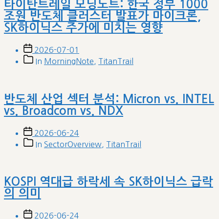
타이탄트레일 모닝노트: 한국 정부 1000
조원 반도체 클러스터 발표가 마이크론,
SK하이닉스 주가에 미치는 영향
Post
2026-07-01
date
Post
In
MorningNote
,
TitanTrail
categories
반도체 산업 섹터 분석: Micron vs. INTEL
vs. Broadcom vs. NDX
Post
2026-06-24
date
Post
In
SectorOverview
,
TitanTrail
categories
KOSPI 역대급 하락세 속 SK하이닉스 급락
의 의미
Post
2026-06-24