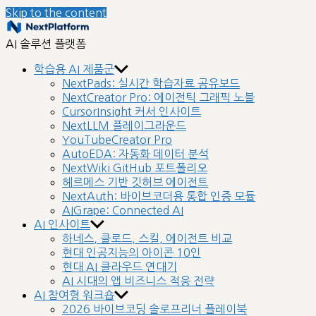
Skip to the content
nextplatform
AI 솔루션 플랫폼
학습용 AI 제품군
NextPads: 실시간 학습자료 공유보드
NextCreator Pro: 에이전틱 그래픽 노블
CursorInsight 커서 인사이트
NextLLM 플레이그라운드
YouTubeCreator Pro
AutoEDA: 자동화 데이터 분석
NextWiki GitHub 포트폴리오
헤르메스 기반 깃허브 에이전트
NextAuth: 바이브코더용 통합 인증 모듈
AIGrape: Connected AI
AI 인사이트
하네스, 클로드, 스킬, 에이전트 비교
현대 인공지능의 아이콘 10인
현대 AI 클라우드 연대기
AI 시대의 앱 비즈니스 적응 전략
AI 참여형 워크숍
2026 바이브코딩 솔로프리너 플레이북