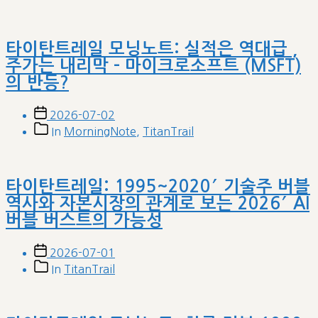
타이탄트레일 모닝노트: 실적은 역대급 ,
주가는 내리막 – 마이크로소프트 (MSFT)
의 반등?
Post
2026-07-02
date
Post
In
MorningNote
,
TitanTrail
categories
타이탄트레일: 1995~2020′ 기술주 버블
역사와 자본시장의 관계로 보는 2026′ AI
버블 버스트의 가능성
Post
2026-07-01
date
Post
In
TitanTrail
categories