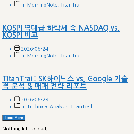
date
Post
In
MorningNote
,
TitanTrail
categories
KOSPI 역대급 하락세 속 NASDAQ vs.
KOSPI 비교
Post
2026-06-24
date
Post
In
MorningNote
,
TitanTrail
categories
TitanTrail: SK하이닉스 vs. Google 기술
적 분석 & 매매 전략 리포트
Post
2026-06-23
date
Post
In
Technical Analysis
,
TitanTrail
categories
Load More
Nothing left to load.