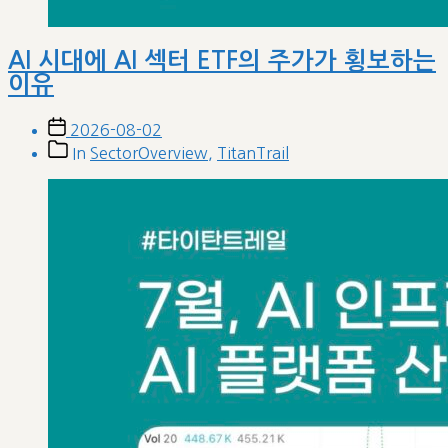
AI 시대에 AI 섹터 ETF의 주가가 횡보하는
이유
Post
2026-08-02
date
Post
In
SectorOverview
,
TitanTrail
categories