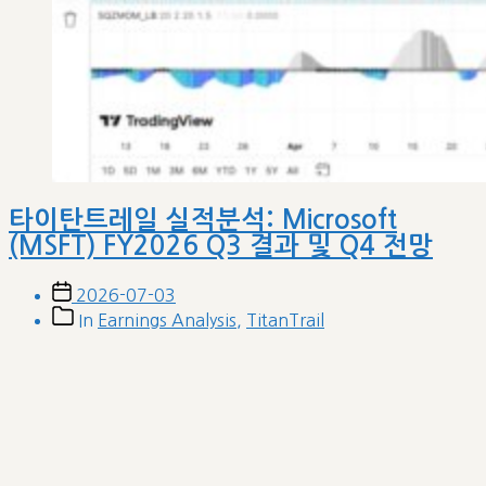
타이탄트레일 실적분석: Microsoft
(MSFT) FY2026 Q3 결과 및 Q4 전망
Post
2026-07-03
date
Post
In
Earnings Analysis
,
TitanTrail
categories