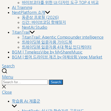
바이브코더를 위한 UI 디자인 도구 TOP 4 비교
AI Training
NextPlatform 소개
동준상 프로필 (2026)
신간: 바이브코딩 항해일지
NextAI Studio
TitanTrail
TitanTrail: Agentic Compounder Intelligence
트레이딩뷰 입문자용 가이드북
트레이딩뷰 입문자용 4대 핵심 인디케이터
BGM | TimelessVibe by MyShareMusic
BGM | 썸머 드라이브 재즈 by 야채상회 Vege Market
Search
Menu
Search
Search
for:
Close
search
Close
학습용 AI 제품군
Show
sub