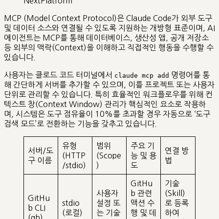
NextPlatform
MCP (Model Context Protocol)은 Claude Code가 외부 도구
및 데이터 소스와 연결될 수 있도록 지원하는 개방형 표준이며, AI
에이전트는 MCP를 통해 데이터베이스, 생산성 앱, 공개 저장소
등 외부의 맥락(Context)을 이해하고 직접적인 행동을 수행할 수
있습니다.
사용자는 클로드 코드 터미널에서
명령어를 통
claude mcp add
해 간단하게 서버를 추가할 수 있으며, 이를 프로젝트 또는 사용자
단위로 관리할 수 있습니다. 특히 효율적인 워크플로우를 위해 컨
텍스트 창(Context Window) 관리가 핵심적인 요소로 작용하
며, 시스템은 도구 점유율이 10%를 초과할 경우 자동으로 ‘도구
검색 모드’로 전환하는 기능을 갖추고 있습니다.
유형
범위
주요 기
서버/도
연결 방
(HTTP
(Scope
능 및 용
구 이름
법
/stdio)
)
도
GitHu
기술
사용자
b 관련
(Skill)
GitHu
stdio
설정 또
액션 수
로 등록
b CLI
(로컬)
는 기술
행 및 데
하여
(gh)