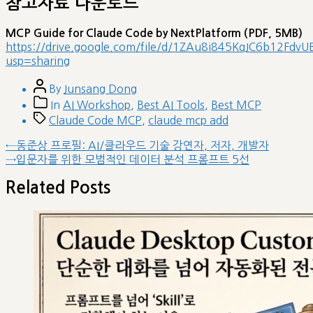
참고자료 다운로드
MCP Guide for Claude Code by NextPlatform (PDF, 5MB)
https://drive.google.com/file/d/1ZAu8i845KqJC6b12Fdv
usp=sharing
Post
By
Junsang Dong
author
Post
In
AI Workshop
,
Best AI Tools
,
Best MCP
categories
Tags
Claude Code MCP
,
claude mcp add
글
Previous
←
동준상 프로필: AI/클라우드 기술 강연자, 저자, 개발자
post:
Next
→
입문자를 위한 모범적인 데이터 분석 프롬프트 5선
내
post:
비
Related Posts
게
이
션