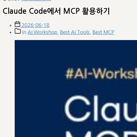
Claude Code에서 MCP 활용하기
Post
2026-06-18
date
Post
In
AI Workshop
,
Best AI Tools
,
Best MCP
categories