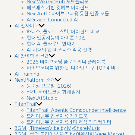
NextWiki GitHub 포트폴리오
헤르메스 기반 깃허브 에이전트
NextAuth: 바이브코더용 통합 인증 모듈
AIGrape: Connected AI
AI 인사이트
하네스, 클로드, 스킬, 에이전트 비교
현대 인공지능의 아이콘 10인
현대 AI 클라우드 연대기
AI 시대의 앱 비즈니스 적응 전략
AI 참여형 워크숍
2026 바이브코딩 솔로프리너 플레이북
바이브코더를 위한 UI 디자인 도구 TOP 4 비교
AI Training
NextPlatform 소개
동준상 프로필 (2026)
신간: 바이브코딩 항해일지
NextAI Studio
TitanTrail
TitanTrail: Agentic Compounder Intelligence
트레이딩뷰 입문자용 가이드북
트레이딩뷰 입문자용 4대 핵심 인디케이터
BGM | TimelessVibe by MyShareMusic
BGM | 썸머 드라이브 재즈 by 야채상회 Vege Market