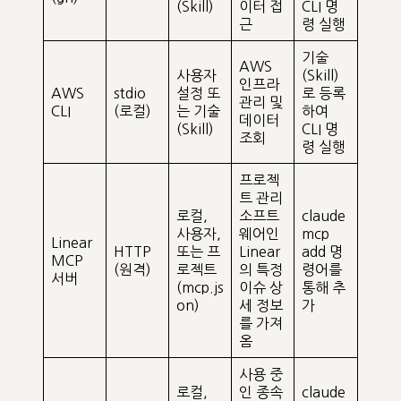
(Skill)
이터 접
CLI 명
근
령 실행
기술
AWS
사용자
(Skill)
인프라
AWS
stdio
설정 또
로 등록
관리 및
CLI
(로컬)
는 기술
하여
데이터
(Skill)
CLI 명
조회
령 실행
프로젝
트 관리
로컬,
소프트
claude
사용자,
웨어인
mcp
Linear
HTTP
또는 프
Linear
add 명
MCP
(원격)
로젝트
의 특정
령어를
서버
(mcp.js
이슈 상
통해 추
on)
세 정보
가
를 가져
옴
사용 중
로컬,
인 종속
claude