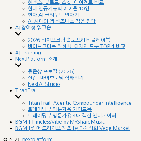
sub
하네스, 클로드, 스킬, 에이전트 비교
menu
현대 인공지능의 아이콘 10인
현대 AI 클라우드 연대기
AI 시대의 앱 비즈니스 적응 전략
AI 참여형 워크숍
Show
sub
2026 바이브코딩 솔로프리너 플레이북
menu
바이브코더를 위한 UI 디자인 도구 TOP 4 비교
AI Training
NextPlatform 소개
Show
sub
동준상 프로필 (2026)
menu
신간: 바이브코딩 항해일지
NextAI Studio
TitanTrail
Show
sub
TitanTrail: Agentic Compounder Intelligence
menu
트레이딩뷰 입문자용 가이드북
트레이딩뷰 입문자용 4대 핵심 인디케이터
BGM | TimelessVibe by MyShareMusic
BGM | 썸머 드라이브 재즈 by 야채상회 Vege Market
© 2026
nextplatform