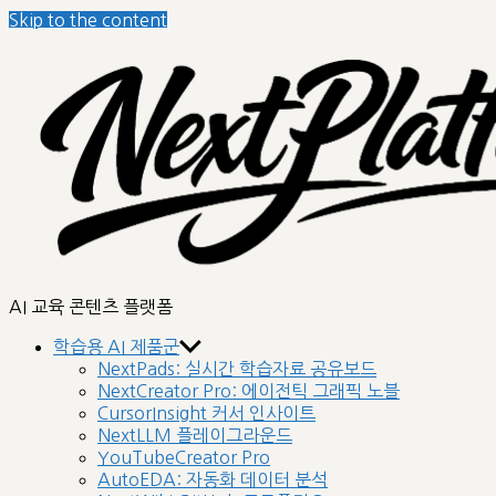
Skip to the content
nextplatform
AI 교육 콘텐츠 플랫폼
학습용 AI 제품군
NextPads: 실시간 학습자료 공유보드
NextCreator Pro: 에이전틱 그래픽 노블
CursorInsight 커서 인사이트
NextLLM 플레이그라운드
YouTubeCreator Pro
AutoEDA: 자동화 데이터 분석