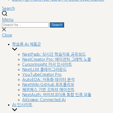
Search
Menu
Search
Search
for:
Close
search
Close
학습용 AI 제품군
Show
sub
NextPads: 실시간 학습자료 공유보드
menu
NextCreator Pro: 에이전틱 그래픽 노블
CursorInsight 커서 인사이트
NextLLM 플레이그라운드
YouTubeCreator Pro
AutoEDA: 자동화 데이터 분석
NextWiki GitHub 포트폴리오
헤르메스 기반 깃허브 에이전트
NextAuth: 바이브코더용 통합 인증 모듈
AIGrape: Connected AI
AI 인사이트
Show