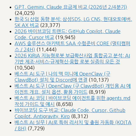
GPT, Gemini, Claude 요금제 비교 (2026년 2/4분기)
(24,025)
한국 SI 산업 동향 분석: 삼성SDS, LG CNS, 현대오토에버,
SK AX 비교
(23,377)
2026 바이브코딩 트랜드: GitHub Copilot, Claude
Code, Cursor 비교
(19,945)
AWS 솔루션스 아키텍트 SAA 수험준비 CORE (멀티캠퍼
스 / 24H)
(11,444)
2026 KIRIA 지능형로봇 보급확산사업 통합공고 분석: AI
기반 제조·서비스·규제혁신·융합 로봇 실증의 모든 것
(10,504)
베스트 AI 도구 | 나의 맥 미니에 OpenClaw (구
ClawdBot) 설치 및 Discord에 연결
(10,137)
베스트 AI 도구 | OpenClaw (구 ClawdBot) 개인용 AI 에
이전트 개요, 설치 옵션, 활용 가이드
(8,919)
베스트 AI 코딩 | 바이브코딩 에이전트를 위한 agents.md
작성 가이드 및 예시
(8,658)
바이브코딩 도구 비교: Claude Code, Cursor, Github
Copilot, Antigravity, Kiro
(8,312)
베스트 AI 실무 | AI로 특허 리서치 및 출원 자동화 (KOITA
/ 8H)
(7,729)