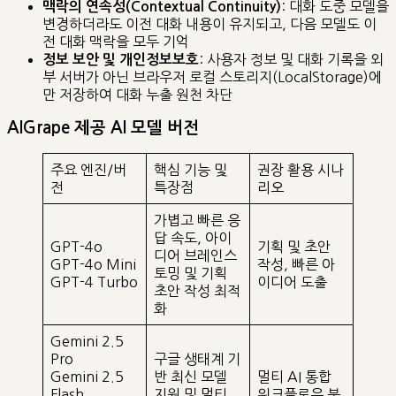
: 대화 도중 모델을
맥락의 연속성(Contextual Continuity)
변경하더라도 이전 대화 내용이 유지되고, 다음 모델도 이
전 대화 맥락을 모두 기억
: 사용자 정보 및 대화 기록을 외
정보 보안 및 개인정보보호
부 서버가 아닌 브라우저 로컬 스토리지(LocalStorage)에
만 저장하여 대화 누출 원천 차단
AIGrape 제공 AI 모델 버전
주요 엔진/버
핵심 기능 및
권장 활용 시나
전
특장점
리오
가볍고 빠른 응
답 속도, 아이
GPT-4o
기획 및 초안
디어 브레인스
GPT-4o Mini
작성, 빠른 아
토밍 및 기획
GPT-4 Turbo
이디어 도출
초안 작성 최적
화
Gemini 2.5
Pro
구글 생태계 기
Gemini 2.5
반 최신 모델
멀티 AI 통합
Flash
지원 및 멀티
워크플로우 분