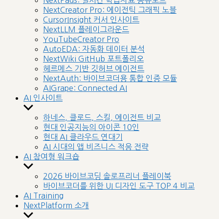
NextPads: 실시간 학습자료 공유보드
menu
NextCreator Pro: 에이전틱 그래픽 노블
CursorInsight 커서 인사이트
NextLLM 플레이그라운드
YouTubeCreator Pro
AutoEDA: 자동화 데이터 분석
NextWiki GitHub 포트폴리오
헤르메스 기반 깃허브 에이전트
NextAuth: 바이브코더용 통합 인증 모듈
AIGrape: Connected AI
AI 인사이트
Show
sub
하네스, 클로드, 스킬, 에이전트 비교
menu
현대 인공지능의 아이콘 10인
현대 AI 클라우드 연대기
AI 시대의 앱 비즈니스 적응 전략
AI 참여형 워크숍
Show
sub
2026 바이브코딩 솔로프리너 플레이북
menu
바이브코더를 위한 UI 디자인 도구 TOP 4 비교
AI Training
NextPlatform 소개
Show