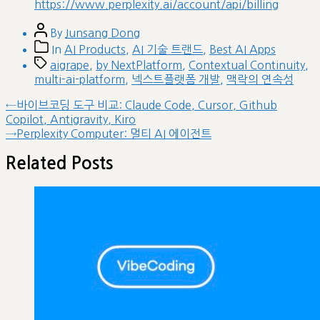
https://www.perplexity.ai/account/api/billing
Post
By
Junsang Dong
author
Post
In
AI Products
,
AI 기술 트랜드
,
Best AI Apps
categories
Tags
aigrape
,
by NextPlatform
,
Contextual Continuity
,
multi-ai-platform
,
넥스트플랫폼 개발
,
맥락의 연속성
글
Previous
←
바이브코딩 도구 비교: Claude Code, Cursor, Github
post:
Copilot, Antigravity, Kiro
내
Next
→
Perplexity Computer: 멀티 AI 에이전트
비
post:
게
Related Posts
이
션