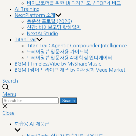
바이브코더를 위한 UI 디자인 도구 TOP 4 비교
AI Training
NextPlatform 소개
동준상 프로필 (2026)
신간: 바이브코딩 항해일지
NextAI Studio
TitanTrail
TitanTrail: Agentic Compounder Intelligence
트레이딩뷰 입문자용 가이드북
트레이딩뷰 입문자용 4대 핵심 인디케이터
BGM | TimelessVibe by MyShareMusic
BGM | 썸머 드라이브 재즈 by 야채상회 Vege Market
Search
Menu
Search
Search
for:
Close
search
Close
학습용 AI 제품군
Show
sub