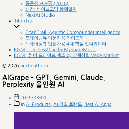
sub
동준상 프로필 (2026)
menu
신간: 바이브코딩 항해일지
NextAI Studio
TitanTrail
Show
sub
TitanTrail: Agentic Compounder Intelligence
menu
트레이딩뷰 입문자용 가이드북
트레이딩뷰 입문자용 4대 핵심 인디케이터
BGM | TimelessVibe by MyShareMusic
BGM | 썸머 드라이브 재즈 by 야채상회 Vege Market
© 2026
nextplatform
AIGrape – GPT, Gemini, Claude,
Perplexity 올인원 AI
Post
2026-03-01
date
Post
In
AI Products
,
AI 기술 트랜드
,
Best AI Apps
categories