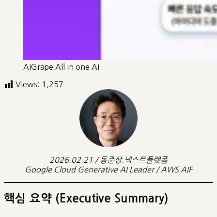
AIGrape All in one AI
Views:
1,257
2026.02.21 / 동준상.넥스트플랫폼
Google Cloud Generative AI Leader / AWS AIF
핵심 요약 (Executive Summary)