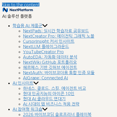
Skip to the content
nextplatform
AI 솔루션 플랫폼
학습용 AI 제품군
NextPads: 실시간 학습자료 공유보드
NextCreator Pro: 에이전틱 그래픽 노블
CursorInsight 커서 인사이트
NextLLM 플레이그라운드
YouTubeCreator Pro
AutoEDA: 자동화 데이터 분석
NextWiki GitHub 포트폴리오
헤르메스 기반 깃허브 에이전트
NextAuth: 바이브코더용 통합 인증 모듈
AIGrape: Connected AI
AI 인사이트
하네스, 클로드, 스킬, 에이전트 비교
현대 인공지능의 아이콘 10인
현대 AI 클라우드 연대기
AI 시대의 앱 비즈니스 적응 전략
AI 참여형 워크숍
2026 바이브코딩 솔로프리너 플레이북