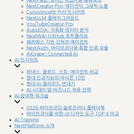
NextPads: 실시간 학습자료 공유보드
menu
NextCreator Pro: 에이전틱 그래픽 노블
CursorInsight 커서 인사이트
NextLLM 플레이그라운드
YouTubeCreator Pro
AutoEDA: 자동화 데이터 분석
NextWiki GitHub 포트폴리오
헤르메스 기반 깃허브 에이전트
NextAuth: 바이브코더용 통합 인증 모듈
AIGrape: Connected AI
AI 인사이트
Show
sub
하네스, 클로드, 스킬, 에이전트 비교
menu
현대 인공지능의 아이콘 10인
현대 AI 클라우드 연대기
AI 시대의 앱 비즈니스 적응 전략
AI 참여형 워크숍
Show
sub
2026 바이브코딩 솔로프리너 플레이북
menu
바이브코더를 위한 UI 디자인 도구 TOP 4 비교
AI Training
NextPlatform 소개
Show