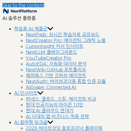
Skip to the content
nextplatform
AI 솔루션 플랫폼
학습용 AI 제품군
NextPads: 실시간 학습자료 공유보드
NextCreator Pro: 에이전틱 그래픽 노블
CursorInsight 커서 인사이트
NextLLM 플레이그라운드
YouTubeCreator Pro
AutoEDA: 자동화 데이터 분석
NextWiki GitHub 포트폴리오
헤르메스 기반 깃허브 에이전트
NextAuth: 바이브코더용 통합 인증 모듈
AIGrape: Connected AI
AI 인사이트
하네스, 클로드, 스킬, 에이전트 비교
현대 인공지능의 아이콘 10인
현대 AI 클라우드 연대기
AI 시대의 앱 비즈니스 적응 전략
AI 참여형 워크숍
2026 바이브코딩 솔로프리너 플레이북