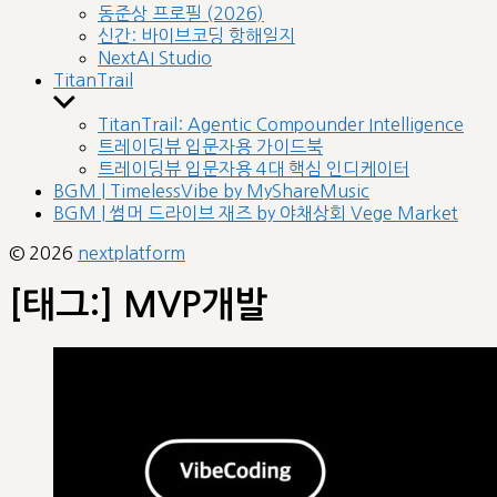
sub
동준상 프로필 (2026)
menu
신간: 바이브코딩 항해일지
NextAI Studio
TitanTrail
Show
sub
TitanTrail: Agentic Compounder Intelligence
menu
트레이딩뷰 입문자용 가이드북
트레이딩뷰 입문자용 4대 핵심 인디케이터
BGM | TimelessVibe by MyShareMusic
BGM | 썸머 드라이브 재즈 by 야채상회 Vege Market
© 2026
nextplatform
[태그:]
MVP개발