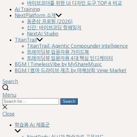
바이브코더를 위한 UI 디자인 도구 TOP 4 비교
AI Training
NextPlatform 소개
동준상 프로필 (2026)
신간: 바이브코딩 항해일지
NextAI Studio
TitanTrail
TitanTrail: Agentic Compounder Intelligence
트레이딩뷰 입문자용 가이드북
트레이딩뷰 입문자용 4대 핵심 인디케이터
BGM | TimelessVibe by MyShareMusic
BGM | 썸머 드라이브 재즈 by 야채상회 Vege Market
Search
Menu
Search
Search
for:
Close
search
Close
학습용 AI 제품군
Show
sub