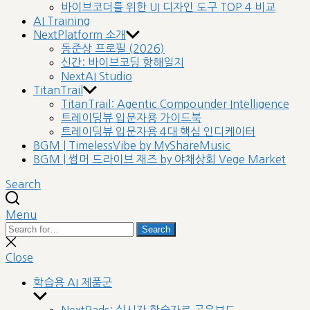
바이브코더를 위한 UI 디자인 도구 TOP 4 비교
AI Training
NextPlatform 소개
동준상 프로필 (2026)
신간: 바이브코딩 항해일지
NextAI Studio
TitanTrail
TitanTrail: Agentic Compounder Intelligence
트레이딩뷰 입문자용 가이드북
트레이딩뷰 입문자용 4대 핵심 인디케이터
BGM | TimelessVibe by MyShareMusic
BGM | 썸머 드라이브 재즈 by 야채상회 Vege Market
Search
Menu
Search
Search
for:
Close
search
Close
학습용 AI 제품군
Show
sub