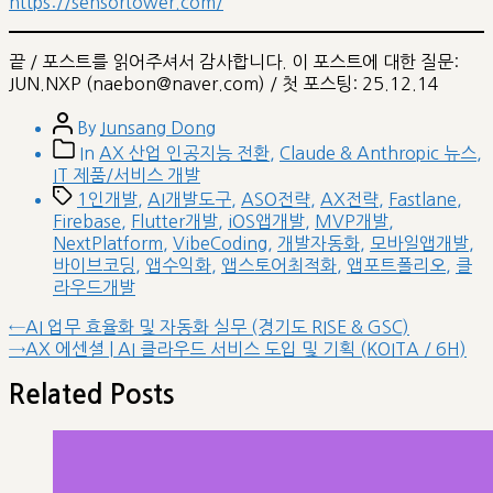
https://sensortower.com/
끝 / 포스트를 읽어주셔서 감사합니다. 이 포스트에 대한 질문:
JUN.NXP (naebon@naver.com) / 첫 포스팅: 25.12.14
Post
By
Junsang Dong
author
Post
In
AX 산업 인공지능 전환
,
Claude & Anthropic 뉴스
,
categories
IT 제품/서비스 개발
Tags
1인개발
,
AI개발도구
,
ASO전략
,
AX전략
,
Fastlane
,
Firebase
,
Flutter개발
,
iOS앱개발
,
MVP개발
,
NextPlatform
,
VibeCoding
,
개발자동화
,
모바일앱개발
,
바이브코딩
,
앱수익화
,
앱스토어최적화
,
앱포트폴리오
,
클
라우드개발
글
Previous
←
AI 업무 효율화 및 자동화 실무 (경기도 RISE & GSC)
post:
Next
→
AX 에센셜 | AI 클라우드 서비스 도입 및 기획 (KOITA / 6H)
내
post:
비
Related Posts
게
이
션