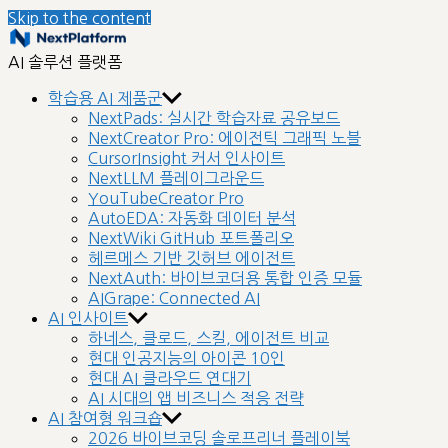
Skip to the content
nextplatform
AI 솔루션 플랫폼
학습용 AI 제품군
NextPads: 실시간 학습자료 공유보드
NextCreator Pro: 에이전틱 그래픽 노블
CursorInsight 커서 인사이트
NextLLM 플레이그라운드
YouTubeCreator Pro
AutoEDA: 자동화 데이터 분석
NextWiki GitHub 포트폴리오
헤르메스 기반 깃허브 에이전트
NextAuth: 바이브코더용 통합 인증 모듈
AIGrape: Connected AI
AI 인사이트
하네스, 클로드, 스킬, 에이전트 비교
현대 인공지능의 아이콘 10인
현대 AI 클라우드 연대기
AI 시대의 앱 비즈니스 적응 전략
AI 참여형 워크숍
2026 바이브코딩 솔로프리너 플레이북