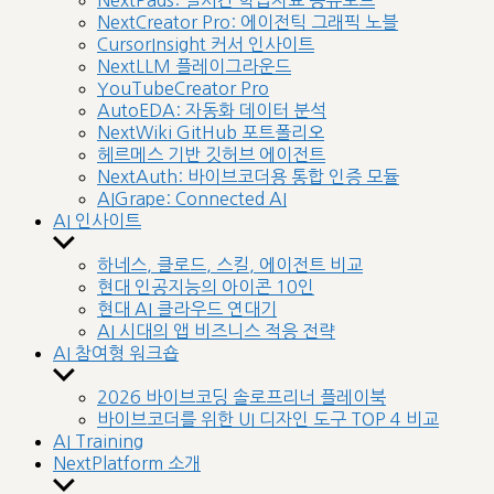
NextPads: 실시간 학습자료 공유보드
menu
NextCreator Pro: 에이전틱 그래픽 노블
CursorInsight 커서 인사이트
NextLLM 플레이그라운드
YouTubeCreator Pro
AutoEDA: 자동화 데이터 분석
NextWiki GitHub 포트폴리오
헤르메스 기반 깃허브 에이전트
NextAuth: 바이브코더용 통합 인증 모듈
AIGrape: Connected AI
AI 인사이트
Show
sub
하네스, 클로드, 스킬, 에이전트 비교
menu
현대 인공지능의 아이콘 10인
현대 AI 클라우드 연대기
AI 시대의 앱 비즈니스 적응 전략
AI 참여형 워크숍
Show
sub
2026 바이브코딩 솔로프리너 플레이북
menu
바이브코더를 위한 UI 디자인 도구 TOP 4 비교
AI Training
NextPlatform 소개
Show