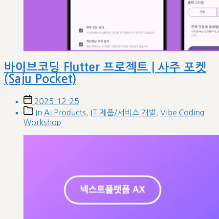
바이브코딩 Flutter 프로젝트 | 사주 포켓
(Saju Pocket)
Post
2025-12-25
date
Post
In
AI Products
,
IT 제품/서비스 개발
,
Vibe Coding
categories
Workshop