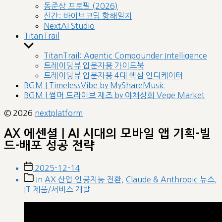
sub
동준상 프로필 (2026)
menu
신간: 바이브코딩 항해일지
NextAI Studio
TitanTrail
Show
sub
TitanTrail: Agentic Compounder Intelligence
menu
트레이딩뷰 입문자용 가이드북
트레이딩뷰 입문자용 4대 핵심 인디케이터
BGM | TimelessVibe by MyShareMusic
BGM | 썸머 드라이브 재즈 by 야채상회 Vege Market
© 2026
nextplatform
AX 에센셜 | AI 시대의 모바일 앱 기획-빌
드-배포 성공 전략
Post
2025-12-14
date
Post
In
AX 산업 인공지능 전환
,
Claude & Anthropic 뉴스
,
categories
IT 제품/서비스 개발