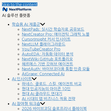
Skip to the content
nextplatform
AI 솔루션 플랫폼
학습용 AI 제품군
NextPads: 실시간 학습자료 공유보드
NextCreator Pro: 에이전틱 그래픽 노블
CursorInsight 커서 인사이트
NextLLM 플레이그라운드
YouTubeCreator Pro
AutoEDA: 자동화 데이터 분석
NextWiki GitHub 포트폴리오
헤르메스 기반 깃허브 에이전트
NextAuth: 바이브코더용 통합 인증 모듈
AIGrape: Connected AI
AI 인사이트
하네스, 클로드, 스킬, 에이전트 비교
현대 인공지능의 아이콘 10인
현대 AI 클라우드 연대기
AI 시대의 앱 비즈니스 적응 전략
AI 참여형 워크숍
2026 바이브코딩 솔로프리너 플레이북