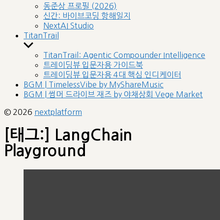
sub
동준상 프로필 (2026)
menu
신간: 바이브코딩 항해일지
NextAI Studio
TitanTrail
Show
sub
TitanTrail: Agentic Compounder Intelligence
menu
트레이딩뷰 입문자용 가이드북
트레이딩뷰 입문자용 4대 핵심 인디케이터
BGM | TimelessVibe by MyShareMusic
BGM | 썸머 드라이브 재즈 by 야채상회 Vege Market
© 2026
nextplatform
[태그:]
LangChain
Playground