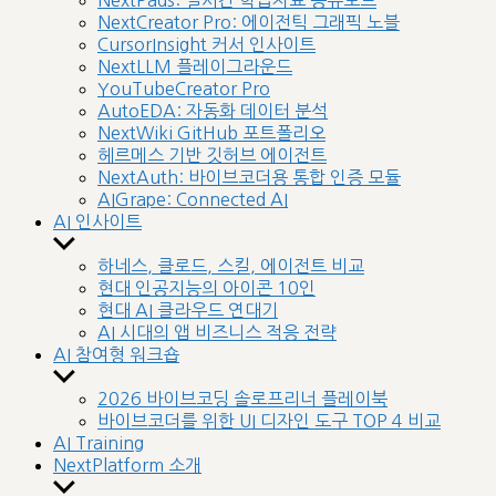
NextPads: 실시간 학습자료 공유보드
menu
NextCreator Pro: 에이전틱 그래픽 노블
CursorInsight 커서 인사이트
NextLLM 플레이그라운드
YouTubeCreator Pro
AutoEDA: 자동화 데이터 분석
NextWiki GitHub 포트폴리오
헤르메스 기반 깃허브 에이전트
NextAuth: 바이브코더용 통합 인증 모듈
AIGrape: Connected AI
AI 인사이트
Show
sub
하네스, 클로드, 스킬, 에이전트 비교
menu
현대 인공지능의 아이콘 10인
현대 AI 클라우드 연대기
AI 시대의 앱 비즈니스 적응 전략
AI 참여형 워크숍
Show
sub
2026 바이브코딩 솔로프리너 플레이북
menu
바이브코더를 위한 UI 디자인 도구 TOP 4 비교
AI Training
NextPlatform 소개
Show