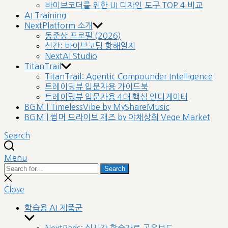
바이브코더를 위한 UI 디자인 도구 TOP 4 비교
AI Training
NextPlatform 소개
동준상 프로필 (2026)
신간: 바이브코딩 항해일지
NextAI Studio
TitanTrail
TitanTrail: Agentic Compounder Intelligence
트레이딩뷰 입문자용 가이드북
트레이딩뷰 입문자용 4대 핵심 인디케이터
BGM | TimelessVibe by MyShareMusic
BGM | 썸머 드라이브 재즈 by 야채상회 Vege Market
Search
Menu
Search
Search
for:
Close
search
Close
학습용 AI 제품군
Show
sub