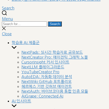
Search
Menu
Search
Search
for:
Close
search
Close
학습용 AI 제품군
Show
sub
NextPads: 실시간 학습자료 공유보드
menu
NextCreator Pro: 에이전틱 그래픽 노블
CursorInsight 커서 인사이트
NextLLM 플레이그라운드
YouTubeCreator Pro
AutoEDA: 자동화 데이터 분석
NextWiki GitHub 포트폴리오
헤르메스 기반 깃허브 에이전트
NextAuth: 바이브코더용 통합 인증 모듈
AIGrape: Connected AI
AI 인사이트
Show