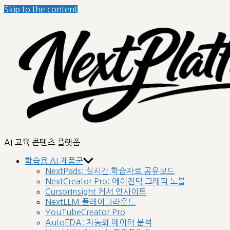
Skip to the content
nextplatform
AI 교육 콘텐츠 플랫폼
학습용 AI 제품군
NextPads: 실시간 학습자료 공유보드
NextCreator Pro: 에이전틱 그래픽 노블
CursorInsight 커서 인사이트
NextLLM 플레이그라운드
YouTubeCreator Pro
AutoEDA: 자동화 데이터 분석