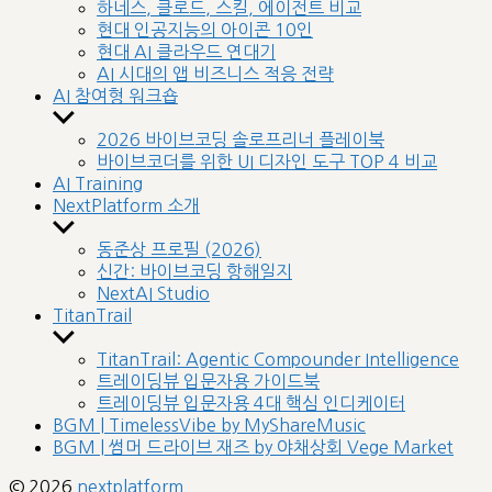
sub
하네스, 클로드, 스킬, 에이전트 비교
menu
현대 인공지능의 아이콘 10인
현대 AI 클라우드 연대기
AI 시대의 앱 비즈니스 적응 전략
AI 참여형 워크숍
Show
sub
2026 바이브코딩 솔로프리너 플레이북
menu
바이브코더를 위한 UI 디자인 도구 TOP 4 비교
AI Training
NextPlatform 소개
Show
sub
동준상 프로필 (2026)
menu
신간: 바이브코딩 항해일지
NextAI Studio
TitanTrail
Show
sub
TitanTrail: Agentic Compounder Intelligence
menu
트레이딩뷰 입문자용 가이드북
트레이딩뷰 입문자용 4대 핵심 인디케이터
BGM | TimelessVibe by MyShareMusic
BGM | 썸머 드라이브 재즈 by 야채상회 Vege Market
© 2026
nextplatform