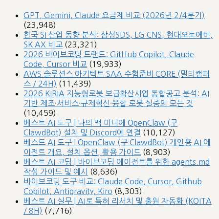
GPT, Gemini, Claude 요금제 비교 (2026년 2/4분기)
(23,948)
한국 SI 산업 동향 분석: 삼성SDS, LG CNS, 현대오토에버,
SK AX 비교
(23,321)
2026 바이브코딩 트랜드: GitHub Copilot, Claude
Code, Cursor 비교
(19,933)
AWS 솔루션스 아키텍트 SAA 수험준비 CORE (멀티캠퍼
스 / 24H)
(11,439)
2026 KIRIA 지능형로봇 보급확산사업 통합공고 분석: AI
기반 제조·서비스·규제혁신·융합 로봇 실증의 모든 것
(10,459)
베스트 AI 도구 | 나의 맥 미니에 OpenClaw (구
ClawdBot) 설치 및 Discord에 연결
(10,127)
베스트 AI 도구 | OpenClaw (구 ClawdBot) 개인용 AI 에
이전트 개요, 설치 옵션, 활용 가이드
(8,903)
베스트 AI 코딩 | 바이브코딩 에이전트를 위한 agents.md
작성 가이드 및 예시
(8,636)
바이브코딩 도구 비교: Claude Code, Cursor, Github
Copilot, Antigravity, Kiro
(8,303)
베스트 AI 실무 | AI로 특허 리서치 및 출원 자동화 (KOITA
/ 8H)
(7,716)