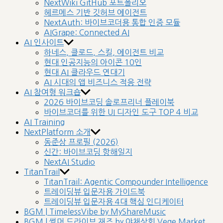
NextWiki GitHub 포트폴리오
헤르메스 기반 깃허브 에이전트
NextAuth: 바이브코더용 통합 인증 모듈
AIGrape: Connected AI
AI 인사이트
하네스, 클로드, 스킬, 에이전트 비교
현대 인공지능의 아이콘 10인
현대 AI 클라우드 연대기
AI 시대의 앱 비즈니스 적응 전략
AI 참여형 워크숍
2026 바이브코딩 솔로프리너 플레이북
바이브코더를 위한 UI 디자인 도구 TOP 4 비교
AI Training
NextPlatform 소개
동준상 프로필 (2026)
신간: 바이브코딩 항해일지
NextAI Studio
TitanTrail
TitanTrail: Agentic Compounder Intelligence
트레이딩뷰 입문자용 가이드북
트레이딩뷰 입문자용 4대 핵심 인디케이터
BGM | TimelessVibe by MyShareMusic
BGM | 썸머 드라이브 재즈 by 야채상회 Vege Market