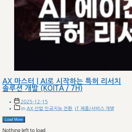
AX 마스터 | AI로 시작하는 특허 리서치
솔루션 개발 (KOITA / 7H)
Post
2025-12-15
date
Post
In
AX 산업 인공지능 전환
,
IT 제품/서비스 개발
categories
Load More
Nothing left to load.