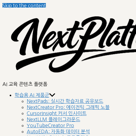
Skip to the content
nextplatform
AI 교육 콘텐츠 플랫폼
학습용 AI 제품군
NextPads: 실시간 학습자료 공유보드
NextCreator Pro: 에이전틱 그래픽 노블
CursorInsight 커서 인사이트
NextLLM 플레이그라운드
YouTubeCreator Pro
AutoEDA: 자동화 데이터 분석