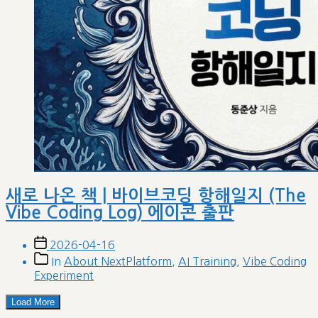
새로 나온 책 | 바이브코딩 항해일지 (The
Vibe Coding Log) 에이콘 출판
Post
2026-04-16
date
Post
In
About NextPlatform
,
AI Training
,
Vibe Coding
categories
Experiment
Load More