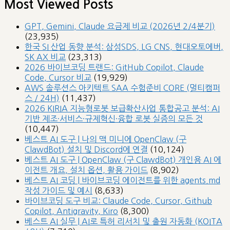
Most Viewed Posts
GPT, Gemini, Claude 요금제 비교 (2026년 2/4분기)
(23,935)
한국 SI 산업 동향 분석: 삼성SDS, LG CNS, 현대오토에버,
SK AX 비교
(23,313)
2026 바이브코딩 트랜드: GitHub Copilot, Claude
Code, Cursor 비교
(19,929)
AWS 솔루션스 아키텍트 SAA 수험준비 CORE (멀티캠퍼
스 / 24H)
(11,437)
2026 KIRIA 지능형로봇 보급확산사업 통합공고 분석: AI
기반 제조·서비스·규제혁신·융합 로봇 실증의 모든 것
(10,447)
베스트 AI 도구 | 나의 맥 미니에 OpenClaw (구
ClawdBot) 설치 및 Discord에 연결
(10,124)
베스트 AI 도구 | OpenClaw (구 ClawdBot) 개인용 AI 에
이전트 개요, 설치 옵션, 활용 가이드
(8,902)
베스트 AI 코딩 | 바이브코딩 에이전트를 위한 agents.md
작성 가이드 및 예시
(8,633)
바이브코딩 도구 비교: Claude Code, Cursor, Github
Copilot, Antigravity, Kiro
(8,300)
베스트 AI 실무 | AI로 특허 리서치 및 출원 자동화 (KOITA