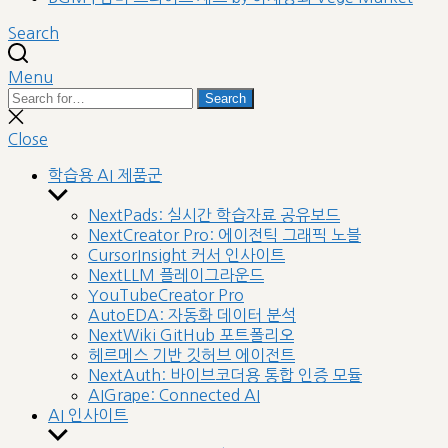
Search
Menu
Search
Search
for:
Close
search
Close
학습용 AI 제품군
Show
sub
NextPads: 실시간 학습자료 공유보드
menu
NextCreator Pro: 에이전틱 그래픽 노블
CursorInsight 커서 인사이트
NextLLM 플레이그라운드
YouTubeCreator Pro
AutoEDA: 자동화 데이터 분석
NextWiki GitHub 포트폴리오
헤르메스 기반 깃허브 에이전트
NextAuth: 바이브코더용 통합 인증 모듈
AIGrape: Connected AI
AI 인사이트
Show