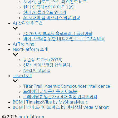
sub
하네스, 클로드, 스킬, 에이전트 비교
menu
현대 인공지능의 아이콘 10인
현대 AI 클라우드 연대기
AI 시대의 앱 비즈니스 적응 전략
AI 참여형 워크숍
Show
sub
2026 바이브코딩 솔로프리너 플레이북
menu
바이브코더를 위한 UI 디자인 도구 TOP 4 비교
AI Training
NextPlatform 소개
Show
sub
동준상 프로필 (2026)
menu
신간: 바이브코딩 항해일지
NextAI Studio
TitanTrail
Show
sub
TitanTrail: Agentic Compounder Intelligence
menu
트레이딩뷰 입문자용 가이드북
트레이딩뷰 입문자용 4대 핵심 인디케이터
BGM | TimelessVibe by MyShareMusic
BGM | 썸머 드라이브 재즈 by 야채상회 Vege Market
© 2026
nextplatform