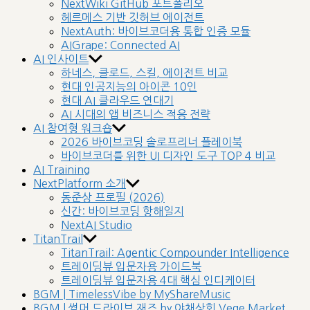
NextWiki GitHub 포트폴리오
헤르메스 기반 깃허브 에이전트
NextAuth: 바이브코더용 통합 인증 모듈
AIGrape: Connected AI
AI 인사이트
하네스, 클로드, 스킬, 에이전트 비교
현대 인공지능의 아이콘 10인
현대 AI 클라우드 연대기
AI 시대의 앱 비즈니스 적응 전략
AI 참여형 워크숍
2026 바이브코딩 솔로프리너 플레이북
바이브코더를 위한 UI 디자인 도구 TOP 4 비교
AI Training
NextPlatform 소개
동준상 프로필 (2026)
신간: 바이브코딩 항해일지
NextAI Studio
TitanTrail
TitanTrail: Agentic Compounder Intelligence
트레이딩뷰 입문자용 가이드북
트레이딩뷰 입문자용 4대 핵심 인디케이터
BGM | TimelessVibe by MyShareMusic
BGM | 썸머 드라이브 재즈 by 야채상회 Vege Market