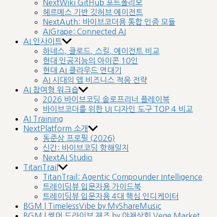
NextWiki GitHub 포트폴리오
헤르메스 기반 깃허브 에이전트
NextAuth: 바이브코더용 통합 인증 모듈
AIGrape: Connected AI
AI 인사이트
하네스, 클로드, 스킬, 에이전트 비교
현대 인공지능의 아이콘 10인
현대 AI 클라우드 연대기
AI 시대의 앱 비즈니스 적응 전략
AI 참여형 워크숍
2026 바이브코딩 솔로프리너 플레이북
바이브코더를 위한 UI 디자인 도구 TOP 4 비교
AI Training
NextPlatform 소개
동준상 프로필 (2026)
신간: 바이브코딩 항해일지
NextAI Studio
TitanTrail
TitanTrail: Agentic Compounder Intelligence
트레이딩뷰 입문자용 가이드북
트레이딩뷰 입문자용 4대 핵심 인디케이터
BGM | TimelessVibe by MyShareMusic
BGM | 썸머 드라이브 재즈 by 야채상회 Vege Market