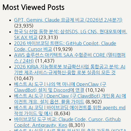
Most Viewed Posts
GPT, Gemini, Claude 요금제 비교 (2026년 2/4분기)
(23,935)
한국 SI 산업 동향 분석: 삼성SDS, LG CNS, 현대오토에버,
SK AX 비교
(23,313)
2026 바이브코딩 트랜드: GitHub Copilot, Claude
Code, Cursor 비교
(19,929)
AWS 솔루션스 아키텍트 SAA 수험준비 CORE (멀티캠퍼
스 / 24H)
(11,437)
2026 KIRIA 지능형로봇 보급확산사업 통합공고 분석: AI
기반 제조·서비스·규제혁신·융합 로봇 실증의 모든 것
(10,447)
베스트 AI 도구 | 나의 맥 미니에 OpenClaw (구
ClawdBot) 설치 및 Discord에 연결
(10,124)
베스트 AI 도구 | OpenClaw (구 ClawdBot) 개인용 AI 에
이전트 개요, 설치 옵션, 활용 가이드
(8,902)
베스트 AI 코딩 | 바이브코딩 에이전트를 위한 agents.md
작성 가이드 및 예시
(8,634)
바이브코딩 도구 비교: Claude Code, Cursor, Github
Copilot, Antigravity, Kiro
(8,301)
베스트 AI 실무 | AI로 특허 리서치 및 출원 자동화 (KOITA