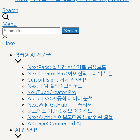
Search
Menu
Search
Search
for:
Close
search
Close
학습용 AI 제품군
Show
sub
NextPads: 실시간 학습자료 공유보드
menu
NextCreator Pro: 에이전틱 그래픽 노블
CursorInsight 커서 인사이트
NextLLM 플레이그라운드
YouTubeCreator Pro
AutoEDA: 자동화 데이터 분석
NextWiki GitHub 포트폴리오
헤르메스 기반 깃허브 에이전트
NextAuth: 바이브코더용 통합 인증 모듈
AIGrape: Connected AI
AI 인사이트
Show