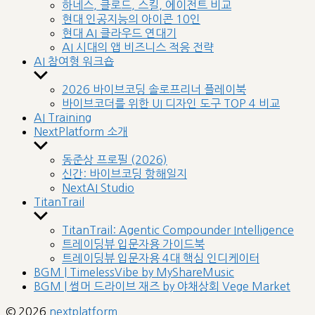
sub
하네스, 클로드, 스킬, 에이전트 비교
menu
현대 인공지능의 아이콘 10인
현대 AI 클라우드 연대기
AI 시대의 앱 비즈니스 적응 전략
AI 참여형 워크숍
Show
sub
2026 바이브코딩 솔로프리너 플레이북
menu
바이브코더를 위한 UI 디자인 도구 TOP 4 비교
AI Training
NextPlatform 소개
Show
sub
동준상 프로필 (2026)
menu
신간: 바이브코딩 항해일지
NextAI Studio
TitanTrail
Show
sub
TitanTrail: Agentic Compounder Intelligence
menu
트레이딩뷰 입문자용 가이드북
트레이딩뷰 입문자용 4대 핵심 인디케이터
BGM | TimelessVibe by MyShareMusic
BGM | 썸머 드라이브 재즈 by 야채상회 Vege Market
© 2026
nextplatform