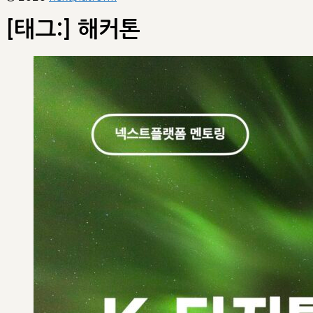
[태그:]
해커톤