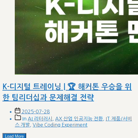
K-디지털 트레이닝 | 🏆 해커톤 우승을 위
한 팀리더십과 문제해결 전략
Post
2025-07-28
date
Post
In
AI 리터러시
,
AX 산업 인공지능 전환
,
IT 제품/서비
categories
스 개발
,
Vibe Coding Experiment
Load More