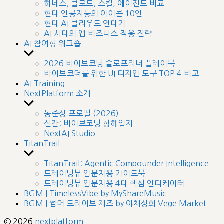
sub
하네스, 클로드, 스킬, 에이전트 비교
menu
현대 인공지능의 아이콘 10인
현대 AI 클라우드 연대기
AI 시대의 앱 비즈니스 적응 전략
AI 참여형 워크숍
Show
sub
2026 바이브코딩 솔로프리너 플레이북
menu
바이브코더를 위한 UI 디자인 도구 TOP 4 비교
AI Training
NextPlatform 소개
Show
sub
동준상 프로필 (2026)
menu
신간: 바이브코딩 항해일지
NextAI Studio
TitanTrail
Show
sub
TitanTrail: Agentic Compounder Intelligence
menu
트레이딩뷰 입문자용 가이드북
트레이딩뷰 입문자용 4대 핵심 인디케이터
BGM | TimelessVibe by MyShareMusic
BGM | 썸머 드라이브 재즈 by 야채상회 Vege Market
© 2026
nextplatform