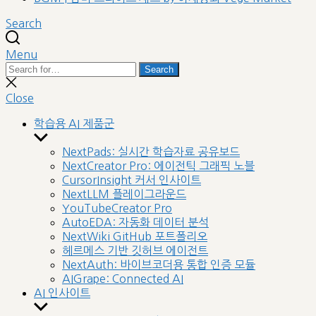
Search
Menu
Search
Search
for:
Close
search
Close
학습용 AI 제품군
Show
sub
NextPads: 실시간 학습자료 공유보드
menu
NextCreator Pro: 에이전틱 그래픽 노블
CursorInsight 커서 인사이트
NextLLM 플레이그라운드
YouTubeCreator Pro
AutoEDA: 자동화 데이터 분석
NextWiki GitHub 포트폴리오
헤르메스 기반 깃허브 에이전트
NextAuth: 바이브코더용 통합 인증 모듈
AIGrape: Connected AI
AI 인사이트
Show