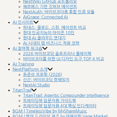
NextWiki GitHub 포트폴리오
헤르메스 기반 깃허브 에이전트
NextAuth: 바이브코더용 통합 인증 모듈
AIGrape: Connected AI
AI 인사이트
하네스, 클로드, 스킬, 에이전트 비교
현대 인공지능의 아이콘 10인
현대 AI 클라우드 연대기
AI 시대의 앱 비즈니스 적응 전략
AI 참여형 워크숍
2026 바이브코딩 솔로프리너 플레이북
바이브코더를 위한 UI 디자인 도구 TOP 4 비교
AI Training
NextPlatform 소개
동준상 프로필 (2026)
신간: 바이브코딩 항해일지
NextAI Studio
TitanTrail
TitanTrail: Agentic Compounder Intelligence
트레이딩뷰 입문자용 가이드북
트레이딩뷰 입문자용 4대 핵심 인디케이터
BGM | TimelessVibe by MyShareMusic
BGM | 썸머 드라이브 재즈 by 야채상회 Vege Market