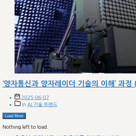
‘양자통신과 양자레이더 기술의 이해’ 과정 
Post
2025-06-07
date
Post
In
AI 기술 트랜드
categories
Load More
Nothing left to load.