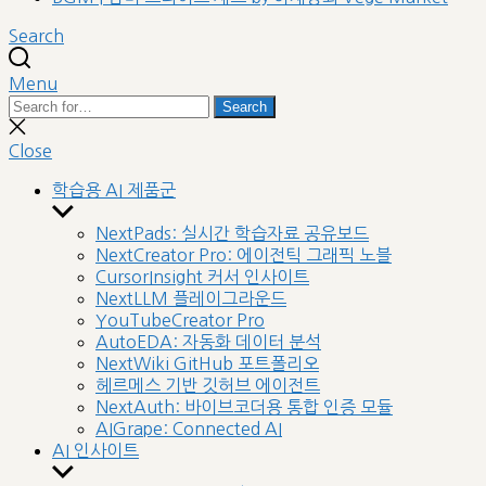
Search
Menu
Search
Search
for:
Close
search
Close
학습용 AI 제품군
Show
sub
NextPads: 실시간 학습자료 공유보드
menu
NextCreator Pro: 에이전틱 그래픽 노블
CursorInsight 커서 인사이트
NextLLM 플레이그라운드
YouTubeCreator Pro
AutoEDA: 자동화 데이터 분석
NextWiki GitHub 포트폴리오
헤르메스 기반 깃허브 에이전트
NextAuth: 바이브코더용 통합 인증 모듈
AIGrape: Connected AI
AI 인사이트
Show