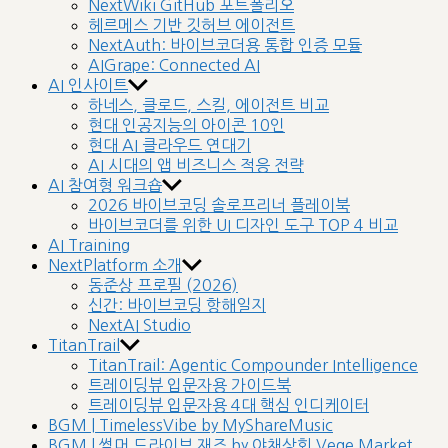
NextWiki GitHub 포트폴리오
헤르메스 기반 깃허브 에이전트
NextAuth: 바이브코더용 통합 인증 모듈
AIGrape: Connected AI
AI 인사이트
하네스, 클로드, 스킬, 에이전트 비교
현대 인공지능의 아이콘 10인
현대 AI 클라우드 연대기
AI 시대의 앱 비즈니스 적응 전략
AI 참여형 워크숍
2026 바이브코딩 솔로프리너 플레이북
바이브코더를 위한 UI 디자인 도구 TOP 4 비교
AI Training
NextPlatform 소개
동준상 프로필 (2026)
신간: 바이브코딩 항해일지
NextAI Studio
TitanTrail
TitanTrail: Agentic Compounder Intelligence
트레이딩뷰 입문자용 가이드북
트레이딩뷰 입문자용 4대 핵심 인디케이터
BGM | TimelessVibe by MyShareMusic
BGM | 썸머 드라이브 재즈 by 야채상회 Vege Market