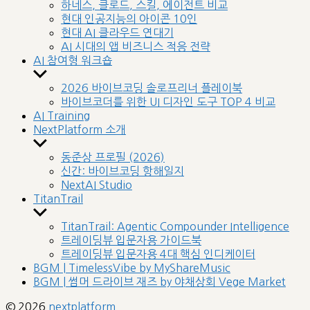
sub
하네스, 클로드, 스킬, 에이전트 비교
menu
현대 인공지능의 아이콘 10인
현대 AI 클라우드 연대기
AI 시대의 앱 비즈니스 적응 전략
AI 참여형 워크숍
Show
sub
2026 바이브코딩 솔로프리너 플레이북
menu
바이브코더를 위한 UI 디자인 도구 TOP 4 비교
AI Training
NextPlatform 소개
Show
sub
동준상 프로필 (2026)
menu
신간: 바이브코딩 항해일지
NextAI Studio
TitanTrail
Show
sub
TitanTrail: Agentic Compounder Intelligence
menu
트레이딩뷰 입문자용 가이드북
트레이딩뷰 입문자용 4대 핵심 인디케이터
BGM | TimelessVibe by MyShareMusic
BGM | 썸머 드라이브 재즈 by 야채상회 Vege Market
© 2026
nextplatform