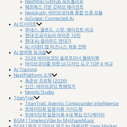
NextWiki GitHub 포트폴리오
헤르메스 기반 깃허브 에이전트
NextAuth: 바이브코더용 통합 인증 모듈
AIGrape: Connected AI
AI 인사이트
하네스, 클로드, 스킬, 에이전트 비교
현대 인공지능의 아이콘 10인
현대 AI 클라우드 연대기
AI 시대의 앱 비즈니스 적응 전략
AI 참여형 워크숍
2026 바이브코딩 솔로프리너 플레이북
바이브코더를 위한 UI 디자인 도구 TOP 4 비교
AI Training
NextPlatform 소개
동준상 프로필 (2026)
신간: 바이브코딩 항해일지
NextAI Studio
TitanTrail
TitanTrail: Agentic Compounder Intelligence
트레이딩뷰 입문자용 가이드북
트레이딩뷰 입문자용 4대 핵심 인디케이터
BGM | TimelessVibe by MyShareMusic
BGM | 썸머 드라이브 재즈 by 야채상회 Vege Market