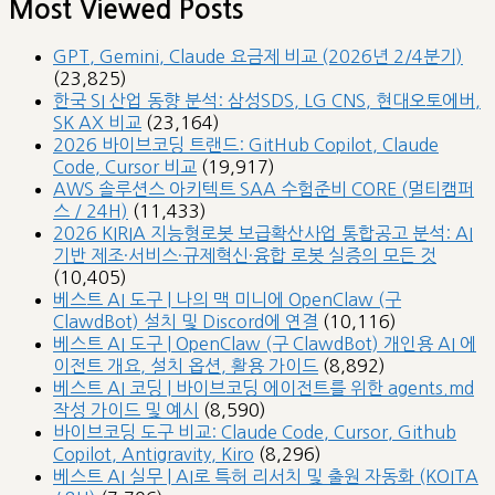
Most Viewed Posts
GPT, Gemini, Claude 요금제 비교 (2026년 2/4분기)
(23,825)
한국 SI 산업 동향 분석: 삼성SDS, LG CNS, 현대오토에버,
SK AX 비교
(23,164)
2026 바이브코딩 트랜드: GitHub Copilot, Claude
Code, Cursor 비교
(19,917)
AWS 솔루션스 아키텍트 SAA 수험준비 CORE (멀티캠퍼
스 / 24H)
(11,433)
2026 KIRIA 지능형로봇 보급확산사업 통합공고 분석: AI
기반 제조·서비스·규제혁신·융합 로봇 실증의 모든 것
(10,405)
베스트 AI 도구 | 나의 맥 미니에 OpenClaw (구
ClawdBot) 설치 및 Discord에 연결
(10,116)
베스트 AI 도구 | OpenClaw (구 ClawdBot) 개인용 AI 에
이전트 개요, 설치 옵션, 활용 가이드
(8,892)
베스트 AI 코딩 | 바이브코딩 에이전트를 위한 agents.md
작성 가이드 및 예시
(8,590)
바이브코딩 도구 비교: Claude Code, Cursor, Github
Copilot, Antigravity, Kiro
(8,296)
베스트 AI 실무 | AI로 특허 리서치 및 출원 자동화 (KOITA