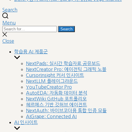
Search
Menu
Search
Search
for:
Close
search
Close
학습용 AI 제품군
Show
sub
NextPads: 실시간 학습자료 공유보드
menu
NextCreator Pro: 에이전틱 그래픽 노블
CursorInsight 커서 인사이트
NextLLM 플레이그라운드
YouTubeCreator Pro
AutoEDA: 자동화 데이터 분석
NextWiki GitHub 포트폴리오
헤르메스 기반 깃허브 에이전트
NextAuth: 바이브코더용 통합 인증 모듈
AIGrape: Connected AI
AI 인사이트
Show