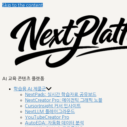
Skip to the content
nextplatform
AI 교육 콘텐츠 플랫폼
학습용 AI 제품군
NextPads: 실시간 학습자료 공유보드
NextCreator Pro: 에이전틱 그래픽 노블
CursorInsight 커서 인사이트
NextLLM 플레이그라운드
YouTubeCreator Pro
AutoEDA: 자동화 데이터 분석