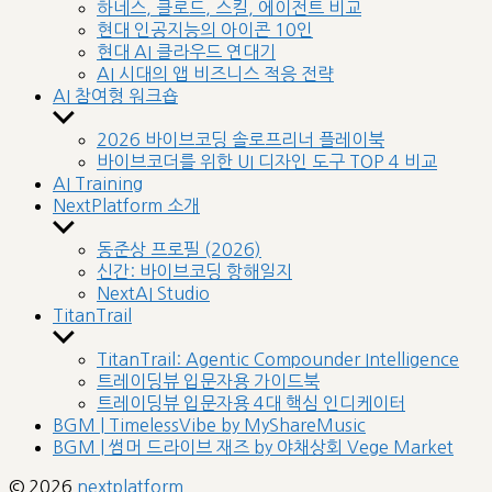
sub
하네스, 클로드, 스킬, 에이전트 비교
menu
현대 인공지능의 아이콘 10인
현대 AI 클라우드 연대기
AI 시대의 앱 비즈니스 적응 전략
AI 참여형 워크숍
Show
sub
2026 바이브코딩 솔로프리너 플레이북
menu
바이브코더를 위한 UI 디자인 도구 TOP 4 비교
AI Training
NextPlatform 소개
Show
sub
동준상 프로필 (2026)
menu
신간: 바이브코딩 항해일지
NextAI Studio
TitanTrail
Show
sub
TitanTrail: Agentic Compounder Intelligence
menu
트레이딩뷰 입문자용 가이드북
트레이딩뷰 입문자용 4대 핵심 인디케이터
BGM | TimelessVibe by MyShareMusic
BGM | 썸머 드라이브 재즈 by 야채상회 Vege Market
© 2026
nextplatform