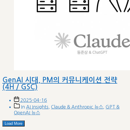
GenAI 시대, PM의 커뮤니케이션 전략
(4H / GSC)
Post
2025-04-16
date
Post
In
AI Insights
,
Claude & Anthropic 뉴스
,
GPT &
categories
OpenAI 뉴스
Load More