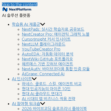
Skip to the content
nextplatform
AI 솔루션 플랫폼
학습용 AI 제품군
NextPads: 실시간 학습자료 공유보드
NextCreator Pro: 에이전틱 그래픽 노블
CursorInsight 커서 인사이트
NextLLM 플레이그라운드
YouTubeCreator Pro
AutoEDA: 자동화 데이터 분석
NextWiki GitHub 포트폴리오
헤르메스 기반 깃허브 에이전트
NextAuth: 바이브코더용 통합 인증 모듈
AIGrape: Connected AI
AI 인사이트
하네스, 클로드, 스킬, 에이전트 비교
현대 인공지능의 아이콘 10인
현대 AI 클라우드 연대기
AI 시대의 앱 비즈니스 적응 전략
AI 참여형 워크숍
2026 바이브코딩 솔로프리너 플레이북