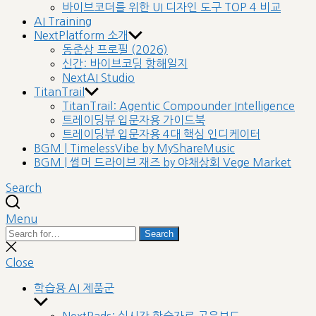
바이브코더를 위한 UI 디자인 도구 TOP 4 비교
AI Training
NextPlatform 소개
동준상 프로필 (2026)
신간: 바이브코딩 항해일지
NextAI Studio
TitanTrail
TitanTrail: Agentic Compounder Intelligence
트레이딩뷰 입문자용 가이드북
트레이딩뷰 입문자용 4대 핵심 인디케이터
BGM | TimelessVibe by MyShareMusic
BGM | 썸머 드라이브 재즈 by 야채상회 Vege Market
Search
Menu
Search
Search
for:
Close
search
Close
학습용 AI 제품군
Show
sub