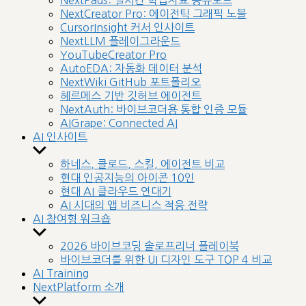
NextPads: 실시간 학습자료 공유보드
menu
NextCreator Pro: 에이전틱 그래픽 노블
CursorInsight 커서 인사이트
NextLLM 플레이그라운드
YouTubeCreator Pro
AutoEDA: 자동화 데이터 분석
NextWiki GitHub 포트폴리오
헤르메스 기반 깃허브 에이전트
NextAuth: 바이브코더용 통합 인증 모듈
AIGrape: Connected AI
AI 인사이트
Show
sub
하네스, 클로드, 스킬, 에이전트 비교
menu
현대 인공지능의 아이콘 10인
현대 AI 클라우드 연대기
AI 시대의 앱 비즈니스 적응 전략
AI 참여형 워크숍
Show
sub
2026 바이브코딩 솔로프리너 플레이북
menu
바이브코더를 위한 UI 디자인 도구 TOP 4 비교
AI Training
NextPlatform 소개
Show