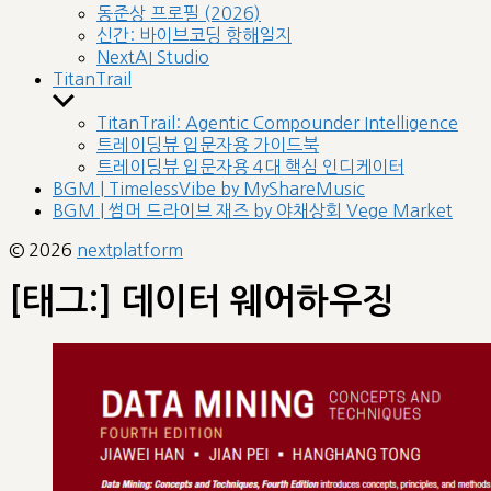
sub
동준상 프로필 (2026)
menu
신간: 바이브코딩 항해일지
NextAI Studio
TitanTrail
Show
sub
TitanTrail: Agentic Compounder Intelligence
menu
트레이딩뷰 입문자용 가이드북
트레이딩뷰 입문자용 4대 핵심 인디케이터
BGM | TimelessVibe by MyShareMusic
BGM | 썸머 드라이브 재즈 by 야채상회 Vege Market
© 2026
nextplatform
[태그:]
데이터 웨어하우징