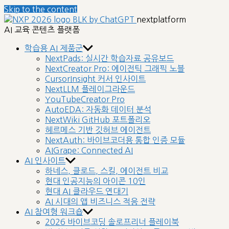
Skip to the content
nextplatform
AI 교육 콘텐츠 플랫폼
학습용 AI 제품군
NextPads: 실시간 학습자료 공유보드
NextCreator Pro: 에이전틱 그래픽 노블
CursorInsight 커서 인사이트
NextLLM 플레이그라운드
YouTubeCreator Pro
AutoEDA: 자동화 데이터 분석
NextWiki GitHub 포트폴리오
헤르메스 기반 깃허브 에이전트
NextAuth: 바이브코더용 통합 인증 모듈
AIGrape: Connected AI
AI 인사이트
하네스, 클로드, 스킬, 에이전트 비교
현대 인공지능의 아이콘 10인
현대 AI 클라우드 연대기
AI 시대의 앱 비즈니스 적응 전략
AI 참여형 워크숍
2026 바이브코딩 솔로프리너 플레이북