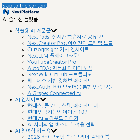
Skip to the content
nextplatform
AI 솔루션 플랫폼
학습용 AI 제품군
NextPads: 실시간 학습자료 공유보드
NextCreator Pro: 에이전틱 그래픽 노블
CursorInsight 커서 인사이트
NextLLM 플레이그라운드
YouTubeCreator Pro
AutoEDA: 자동화 데이터 분석
NextWiki GitHub 포트폴리오
헤르메스 기반 깃허브 에이전트
NextAuth: 바이브코더용 통합 인증 모듈
AIGrape: Connected AI
AI 인사이트
하네스, 클로드, 스킬, 에이전트 비교
현대 인공지능의 아이콘 10인
현대 AI 클라우드 연대기
AI 시대의 앱 비즈니스 적응 전략
AI 참여형 워크숍
2026 바이브코딩 솔로프리너 플레이북