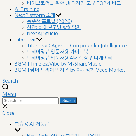
바이브코더를 위한 UI 디자인 도구 TOP 4 비교
AI Training
NextPlatform 소개
동준상 프로필 (2026)
신간: 바이브코딩 항해일지
NextAI Studio
TitanTrail
TitanTrail: Agentic Compounder Intelligence
트레이딩뷰 입문자용 가이드북
트레이딩뷰 입문자용 4대 핵심 인디케이터
BGM | TimelessVibe by MyShareMusic
BGM | 썸머 드라이브 재즈 by 야채상회 Vege Market
Search
Menu
Search
Search
for:
Close
search
Close
학습용 AI 제품군
Show
sub