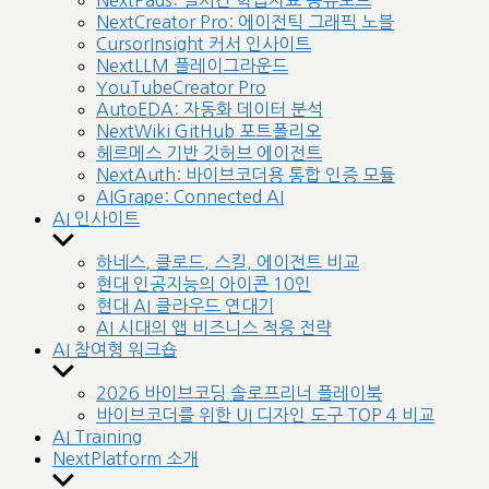
NextPads: 실시간 학습자료 공유보드
menu
NextCreator Pro: 에이전틱 그래픽 노블
CursorInsight 커서 인사이트
NextLLM 플레이그라운드
YouTubeCreator Pro
AutoEDA: 자동화 데이터 분석
NextWiki GitHub 포트폴리오
헤르메스 기반 깃허브 에이전트
NextAuth: 바이브코더용 통합 인증 모듈
AIGrape: Connected AI
AI 인사이트
Show
sub
하네스, 클로드, 스킬, 에이전트 비교
menu
현대 인공지능의 아이콘 10인
현대 AI 클라우드 연대기
AI 시대의 앱 비즈니스 적응 전략
AI 참여형 워크숍
Show
sub
2026 바이브코딩 솔로프리너 플레이북
menu
바이브코더를 위한 UI 디자인 도구 TOP 4 비교
AI Training
NextPlatform 소개
Show