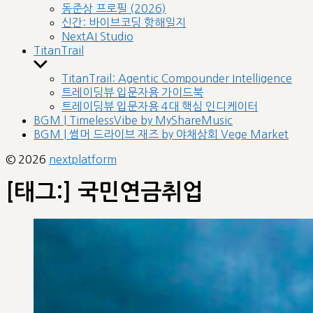
sub
동준상 프로필 (2026)
menu
신간: 바이브코딩 항해일지
NextAI Studio
TitanTrail
Show
sub
TitanTrail: Agentic Compounder Intelligence
menu
트레이딩뷰 입문자용 가이드북
트레이딩뷰 입문자용 4대 핵심 인디케이터
BGM | TimelessVibe by MyShareMusic
BGM | 썸머 드라이브 재즈 by 야채상회 Vege Market
© 2026
nextplatform
[태그:]
국민연금취업