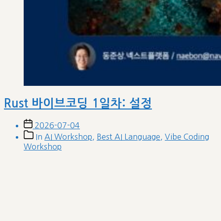
Rust 바이브코딩 1일차: 설정
Post
2026-07-04
date
Post
In
AI Workshop
,
Best AI Language
,
Vibe Coding
categories
Workshop
김해가야고등학교 인공지능교실 도서기증
예정목록 (2021.5.1)
Post
2021-04-14