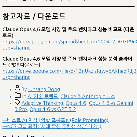
참고자료 / 다운로드
Claude Opus 4.6 모델 사양 및 주요 벤치마크 성능 비교표 (다운
로드)
https://docs.google.com/spreadsheets/d/1C04_ZDGGP9
usp=sharing
Claude Opus 4.6 모델 사양 및 주요 벤치마크 성능 분석 슬라이
드 (PDF 다운로드)
https://drive.google.com/file/d/12nUkzIsRrwv5AkhedRdj
usp=sharing
Post
By
Junsang Dong
author
Post
In
AI 기술 트랜드
,
Claude & Anthropic 뉴스
categories
Tags
Adaptive Thinking
,
Opus 4.6
,
Opus 4.6 vs Gemini
3 Pro
,
Opus 4.6 vs GPT 5.2
글
Previous
←
베스트 AI 지식 | 역할 프롬프팅(Role Prompting)
post:
Next
→
NCS 고급 과정: ‘사례 중심 훈련생 상담’ (12H)
내
post:
비