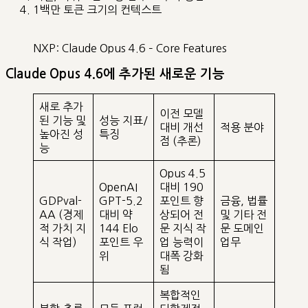
1백만 토큰 크기의 컨텍스트
NXP: Claude Opus 4.6 – Core Features
Claude Opus 4.6에 추가된 새로운 기능
새로 추가
이전 모델
된 기능 및
성능 지표/
대비 개선
적용 분야
높아진 성
특징
점 (추론)
능
Opus 4.5
OpenAI
대비 190
GDPval-
GPT-5.2
포인트 향
금융, 법률
AA (경제
대비 약
상되어 전
및 기타 전
적 가치 지
144 Elo
문 지식 작
문 도메인
식 작업)
포인트 우
업 능력이
업무
위
대폭 강화
됨
복합적인