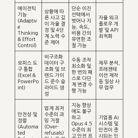
에이전틱
단순 이진
상황에 따
기능
선택에서
른 사고 깊
자율 워크
(Adaptiv
벗어나 지
이 자율 결
플로우 개
e
능, 속도,
정 및 4단
발 및 API
Thinking
비용 간의
계 노력 수
최적화
& Effort
유연한 조
준 제어
Control)
절 가능
비구조화
수동 조작
오피스 도
데이터 구
재무 분석,
최소화 및
구 통합
조화 및 브
프레젠테
한 번의 패
(Excel &
랜드 가이
이션 제작
스로 다단
PowerPo
드 준수 슬
등 일상 사
계 변경 수
int)
라이드 생
무 업무
행 가능
성
지능 향상
업계 최저
에도 불구
안전성 및
수준의 과
하고
기업용 AI
정렬
잉 거절
Opus 4.5
시스템 및
(Automa
(Over-
수준의 최
안전이 중
ted
refusals)
고 안전 프
시되는 인