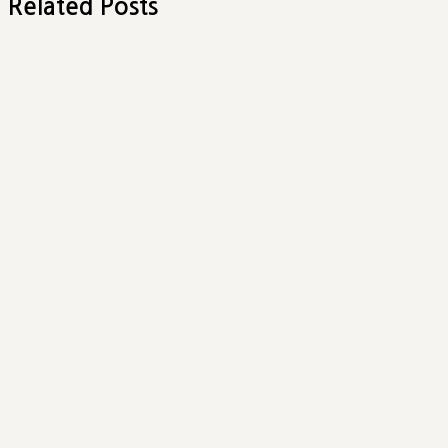
Related Posts
게
이
션