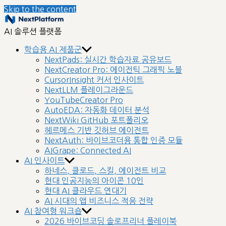
Skip to the content
nextplatform
AI 솔루션 플랫폼
학습용 AI 제품군
NextPads: 실시간 학습자료 공유보드
NextCreator Pro: 에이전틱 그래픽 노블
CursorInsight 커서 인사이트
NextLLM 플레이그라운드
YouTubeCreator Pro
AutoEDA: 자동화 데이터 분석
NextWiki GitHub 포트폴리오
헤르메스 기반 깃허브 에이전트
NextAuth: 바이브코더용 통합 인증 모듈
AIGrape: Connected AI
AI 인사이트
하네스, 클로드, 스킬, 에이전트 비교
현대 인공지능의 아이콘 10인
현대 AI 클라우드 연대기
AI 시대의 앱 비즈니스 적응 전략
AI 참여형 워크숍
2026 바이브코딩 솔로프리너 플레이북