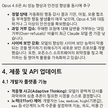
Opus 4.6은 AI 성능 향상과 안전성 향상을 동시에 추구
자동화된 행동 감사 결과 기만, 아첨, 오용 협조
정렬 상태:
등 부적절한 행동 발생률이 매우 낮으며, Opus 4.5와 대등
하거나 그 이상의 안전성을 확보했습니다.
무해한 요청에 대해 답변을 거부하는 ‘과잉
과잉 거부 감소:
거부(Over-refusals)’ 비율이 최근 Claude 모델 중 가장 낮
습니다.
모델의 향상된 사이버 보안 능력이 악용
사이버 보안 강화:
되는 것을 방지하기 위해 6가지 새로운 보안 프로브를 개발
했습니다. 또한, 오픈소스 소프트웨어의 취약점을 찾고 패
치하는 등 방어적 활용을 가속화하고 있습니다.
4. 제품 및 API 업데이트
4.1 개발자 플랫폼 기능
모델이 문맥적 단서를
적응형 사고(Adaptive Thinking):
파악하여 심층 추론이 필요한 시점을 스스로 결정합니다.
개발자는
,
,
(기본값),
노력(Effort) 제어:
low
medium
high
등 4단계의 노력 수준을 설정하여 지능, 속도, 비용 간
max