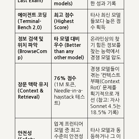
Last Exam)
한 성과 기록
models)
타사 최신 모델
에이전트 코딩
최고 점수
들보다 높은 점
(Terminal-
(Highest
수 획득
Bench 2.0)
Score)
온라인상의 찾
정보 검색 및
타 모델 대비
기 힘든 정보를
위치 파악
우수 (Better
찾는 능력에서
(BrowseCom
than any
경쟁 모델 압도
p)
other model)
경쟁 모델들이
겪는 ‘컨텍스트
76% 점수
부패(Context
(1M 토큰,
장문 맥락 유지
Rot)’ 문제를
Needle-in-a-
(Context &
획기적으로 개
haystack 테스
Retrieval)
선 (참고: 자사
트)
Sonnet 4.5는
18.5% 기록)
업계 프런티어
모델 중 최고
타사 모델과 동
안전성
수준의 안전성
등하거나 그 이