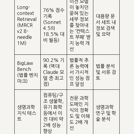
이전 모델
Long-
이 놓치던
76% 점수
context
묻혀 있는
기록
대용량 문
Retrieval
세부 정보
(Sonnet
서 세트 내
(MRCR
를 찾아내
4.5의
정보 검색
v2 8-
는 ‘컨텍스
18.5% 대
및 요약
needle
트 부패’ 방
비 월등)
1M)
지 능력 개
선
90.2% 기
법률적 추
BigLaw
록 (역대
론 능력에
법률 분석
Bench
Claude 모
서 가시적
및 서류 검
(법률 벤치
델 중 최고
인 성능 점
토
마크)
점)
프 달성
컴퓨팅/구
전문 과학
조 생물학,
도메인 지
생명과학
유기 화학
생명과학
식의 정확
지식 테스
등에서 이
연구 및 학
도 및 이해
트
전 대비 약
술 분석
도 2배 개
2배 성능
선
향상