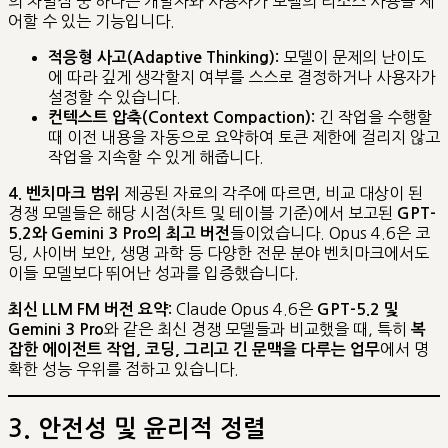
의 차별점 중 하나는 개발자와 사용자가 모델의 리소스 사용을 제
어할 수 있는 기능입니다.
모델이 문제의 난이도
적응형 사고(Adaptive Thinking):
에 따라 깊게 생각할지 여부를 스스로 결정하거나 사용자가
설정할 수 있습니다.
긴 작업을 수행할
컨텍스트 압축(Context Compaction):
때 이전 내용을 자동으로 요약하여 토큰 제한에 걸리지 않고
작업을 지속할 수 있게 해줍니다.
제공된 자료의 각주에 따르면, 비교 대상이 된
4. 벤치마크 범위
경쟁 모델들은 해당 시점(차트 및 테이블 기준)에서 보고된
GPT-
들이었습니다. Opus 4.6은 코
5.2와 Gemini 3 Pro의 최고 버전
딩, 사이버 보안, 생명 과학 등 다양한 전문 분야 벤치마크에서도
이들 모델보다 뛰어난 성과를 입증했습니다.
Claude Opus 4.6은
최신 LLM FM 버전 요약:
GPT-5.2 및
와 같은 최신 경쟁 모델들과 비교했을 때, 특히
Gemini 3 Pro
복
에서 명
잡한 에이전트 작업, 코딩, 그리고 긴 문맥을 다루는 업무
확한 성능 우위를 점하고 있습니다.
3. 안전성 및 윤리적 정렬