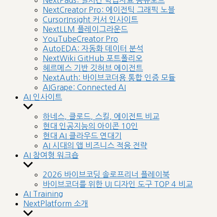
NextPads: 실시간 학습자료 공유보드
menu
NextCreator Pro: 에이전틱 그래픽 노블
CursorInsight 커서 인사이트
NextLLM 플레이그라운드
YouTubeCreator Pro
AutoEDA: 자동화 데이터 분석
NextWiki GitHub 포트폴리오
헤르메스 기반 깃허브 에이전트
NextAuth: 바이브코더용 통합 인증 모듈
AIGrape: Connected AI
AI 인사이트
Show
sub
하네스, 클로드, 스킬, 에이전트 비교
menu
현대 인공지능의 아이콘 10인
현대 AI 클라우드 연대기
AI 시대의 앱 비즈니스 적응 전략
AI 참여형 워크숍
Show
sub
2026 바이브코딩 솔로프리너 플레이북
menu
바이브코더를 위한 UI 디자인 도구 TOP 4 비교
AI Training
NextPlatform 소개
Show