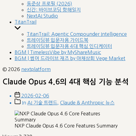
sub
동준상 프로필 (2026)
menu
신간: 바이브코딩 항해일지
NextAI Studio
TitanTrail
Show
sub
TitanTrail: Agentic Compounder Intelligence
menu
트레이딩뷰 입문자용 가이드북
트레이딩뷰 입문자용 4대 핵심 인디케이터
BGM | TimelessVibe by MyShareMusic
BGM | 썸머 드라이브 재즈 by 야채상회 Vege Market
© 2026
nextplatform
Claude Opus 4.6의 4대 핵심 기능 분석
Post
2026-02-06
date
Post
In
AI 기술 트랜드
,
Claude & Anthropic 뉴스
categories
NXP Claude Opus 4.6 Core Features Summary