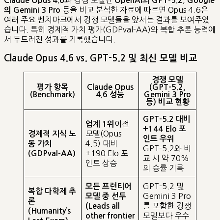
Claude Opus 4.6
OpenAI의 GPT-5.2
Google
등을 비교 분석한 자료에 따르면 Opus 4.6은
의 Gemini 3 Pro
여러 주요 벤치마크에서 경쟁 모델들을 앞서는 결과를 보여주었
습니다. 특히 경제적 가치 평가(GDPval-AA)와 복합 추론 능력에
서 두드러진 성과를 기록했습니다.
Claude Opus 4.6 vs. GPT-5.2 및 최신 모델 비교
경쟁 모델
평가 항목
Claude Opus
(GPT-5.2,
(Benchmark)
4.6 성능
Gemini 3 Pro
등) 비교 현황
GPT-5.2 대비
이전
업계 1위
+144 Elo 포
모델(Opus
경제적 지식 노
인트 우위
4.5) 대비
동 가치
GPT-5.2와 비
+190 Elo 포
(GDPval-AA)
교 시 약 70%
인트 상승
의 승률 기록
GPT-5.2 및
모든 프런티어
복합 다학제 추
Gemini 3 Pro
모델 중 선두
론
를 포함한 경쟁
(Leads all
(Humanity’s
모델보다 우수
other frontier