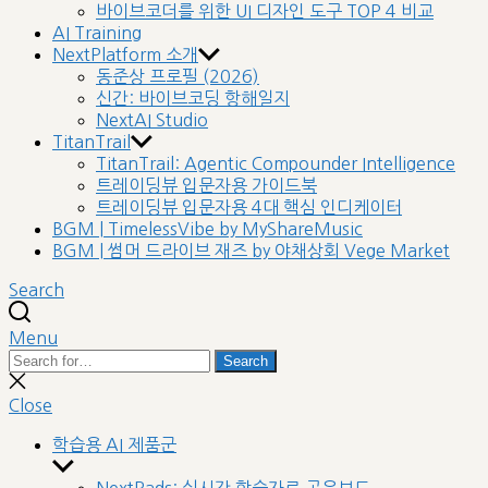
바이브코더를 위한 UI 디자인 도구 TOP 4 비교
AI Training
NextPlatform 소개
동준상 프로필 (2026)
신간: 바이브코딩 항해일지
NextAI Studio
TitanTrail
TitanTrail: Agentic Compounder Intelligence
트레이딩뷰 입문자용 가이드북
트레이딩뷰 입문자용 4대 핵심 인디케이터
BGM | TimelessVibe by MyShareMusic
BGM | 썸머 드라이브 재즈 by 야채상회 Vege Market
Search
Menu
Search
Search
for:
Close
search
Close
학습용 AI 제품군
Show
sub