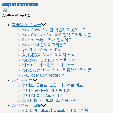
Skip to the content
nextplatform
AI 솔루션 플랫폼
학습용 AI 제품군
NextPads: 실시간 학습자료 공유보드
NextCreator Pro: 에이전틱 그래픽 노블
CursorInsight 커서 인사이트
NextLLM 플레이그라운드
YouTubeCreator Pro
AutoEDA: 자동화 데이터 분석
NextWiki GitHub 포트폴리오
헤르메스 기반 깃허브 에이전트
NextAuth: 바이브코더용 통합 인증 모듈
AIGrape: Connected AI
AI 인사이트
하네스, 클로드, 스킬, 에이전트 비교
현대 인공지능의 아이콘 10인
현대 AI 클라우드 연대기
AI 시대의 앱 비즈니스 적응 전략
AI 참여형 워크숍
2026 바이브코딩 솔로프리너 플레이북