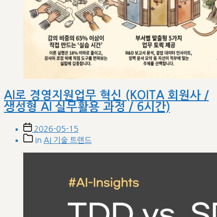
AI로 경영지원업무 혁신 (KOITA 회원사 /
생성형 AI 실무활용 과정 / 6시간)
Post
2026-05-15
date
Post
In
AI 기술 트랜드
categories