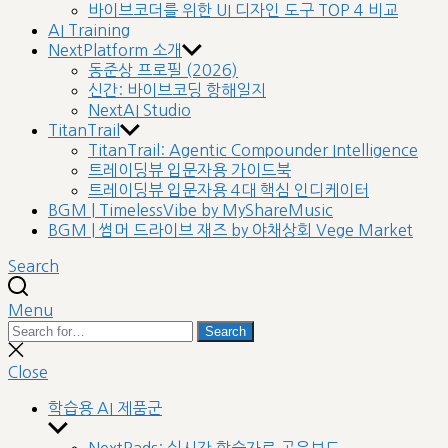
바이브코더를 위한 UI 디자인 도구 TOP 4 비교
AI Training
NextPlatform 소개
동준상 프로필 (2026)
신간: 바이브코딩 항해일지
NextAI Studio
TitanTrail
TitanTrail: Agentic Compounder Intelligence
트레이딩뷰 입문자용 가이드북
트레이딩뷰 입문자용 4대 핵심 인디케이터
BGM | TimelessVibe by MyShareMusic
BGM | 썸머 드라이브 재즈 by 야채상회 Vege Market
Search
Menu
Search
Search
for:
Close
search
Close
학습용 AI 제품군
Show
sub