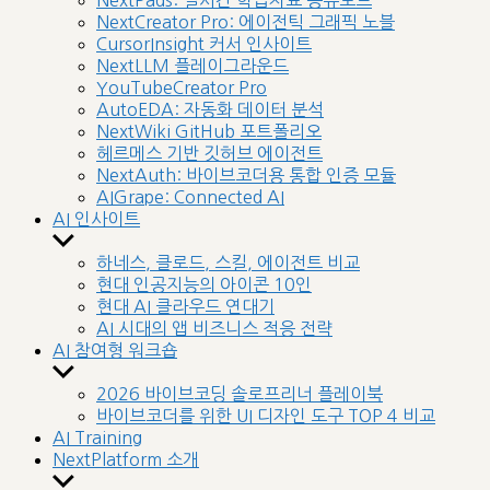
NextPads: 실시간 학습자료 공유보드
menu
NextCreator Pro: 에이전틱 그래픽 노블
CursorInsight 커서 인사이트
NextLLM 플레이그라운드
YouTubeCreator Pro
AutoEDA: 자동화 데이터 분석
NextWiki GitHub 포트폴리오
헤르메스 기반 깃허브 에이전트
NextAuth: 바이브코더용 통합 인증 모듈
AIGrape: Connected AI
AI 인사이트
Show
sub
하네스, 클로드, 스킬, 에이전트 비교
menu
현대 인공지능의 아이콘 10인
현대 AI 클라우드 연대기
AI 시대의 앱 비즈니스 적응 전략
AI 참여형 워크숍
Show
sub
2026 바이브코딩 솔로프리너 플레이북
menu
바이브코더를 위한 UI 디자인 도구 TOP 4 비교
AI Training
NextPlatform 소개
Show