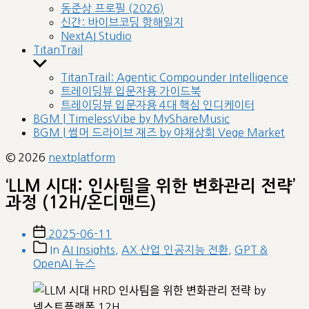
sub
동준상 프로필 (2026)
menu
신간: 바이브코딩 항해일지
NextAI Studio
TitanTrail
Show
sub
TitanTrail: Agentic Compounder Intelligence
menu
트레이딩뷰 입문자용 가이드북
트레이딩뷰 입문자용 4대 핵심 인디케이터
BGM | TimelessVibe by MyShareMusic
BGM | 썸머 드라이브 재즈 by 야채상회 Vege Market
© 2026
nextplatform
‘LLM 시대: 인사팀을 위한 변화관리 전략’
과정 (12H/온디맨드)
Post
2025-06-11
date
Post
In
AI Insights
,
AX 산업 인공지능 전환
,
GPT &
categories
OpenAI 뉴스