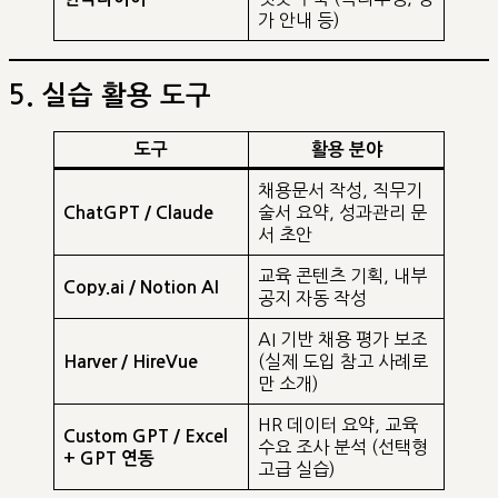
가 안내 등)
5. 실습 활용 도구
도구
활용 분야
채용문서 작성, 직무기
술서 요약, 성과관리 문
ChatGPT / Claude
서 초안
교육 콘텐츠 기획, 내부
Copy.ai / Notion AI
공지 자동 작성
AI 기반 채용 평가 보조
(실제 도입 참고 사례로
Harver / HireVue
만 소개)
HR 데이터 요약, 교육
Custom GPT / Excel
수요 조사 분석 (선택형
+ GPT 연동
고급 실습)