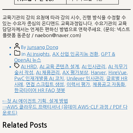
교육기관의 강의 요청에 따라 강의 시수, 진행 방식을 수정할 수
있는 수요자 중심의 온디맨드 교육과정입니다. 수요기관의 교육
담당자께서는 언제든 편하신 방법으로 연락주세요. (문의: 넥스트
플랫폼 동준상 / naebon@naver.com)
Post
By
Junsang Dong
author
Post
In
AI Insights
,
AX 산업 인공지능 전환
,
GPT &
categories
OpenAI 뉴스
Tags
AI HRD
,
AI 교육 콘텐츠 설계
,
AI 인사관리
,
AI 직무기
술서 작성
,
AI 채용관리
,
AX 평가보상
,
Harver
,
HireVue
,
PwC 인재개발용 AI 코치
,
Unilever 인사관리
,
글로벌 HR
사례
,
면접 스크립트 생성
,
이력서 평가
,
채용공고 자동화
,
한국타이어 HR FAQ 챗봇
글
Previous
←
첫 AI 에이전트 기획, 설계 방법
post:
Next
→
AWS 클라우드 프랙티셔너 (유데미 AWS-CLF 과정 / PDF 다
내
post:
운로드)
비
게
Related Posts
이