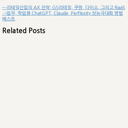
글
Previous
←
리테일산업의 AX 전략: GS리테일, 쿠팡, 다이소, 그리고 RaaS
post:
Next
→
업무, 학업용 ChatGPT, Claude, Perflexity 성능극대화 방법
내
post:
베스트
비
게
Related Posts
이
션