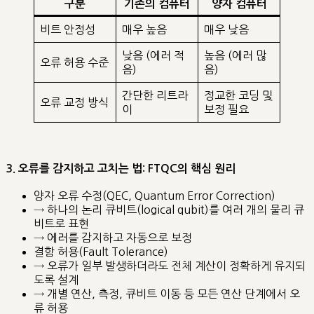
구분
기존의 컴퓨터
양자 컴퓨터
비트 안정성
매우 높음
매우 낮음
낮음 (에러 적
높음 (에러 많
오류 허용 수준
음)
음)
간단한 리트라
정교한 코딩 및
오류 교정 방식
이
보정 필요
3. 오류를 감지하고 고치는 법: FTQC의 핵심 원리
양자 오류 수정(QEC, Quantum Error Correction)
→ 하나의 논리 큐비트(logical qubit)를 여러 개의 물리 큐
비트로 표현
→ 에러를 감지하고 자동으로 보정
결함 허용(Fault Tolerance)
→ 오류가 일부 발생하더라도 전체 계산이 정확하게 유지되
도록 설계
→ 개별 연산, 측정, 큐비트 이동 등 모든 연산 단계에서 오
류 허용