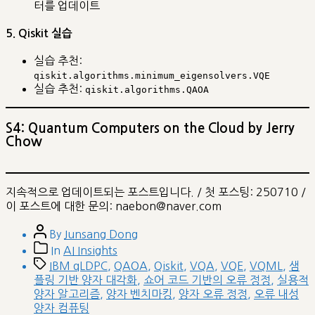
터를 업데이트
5. Qiskit 실습
실습 추천:
qiskit.algorithms.minimum_eigensolvers.VQE
실습 추천:
qiskit.algorithms.QAOA
S4: Quantum Computers on the Cloud by Jerry
Chow
지속적으로 업데이트되는 포스트입니다. / 첫 포스팅: 250710 /
이 포스트에 대한 문의: naebon@naver.com
Post
By
Junsang Dong
author
Post
In
AI Insights
categories
Tags
IBM qLDPC
,
QAOA
,
Qiskit
,
VQA
,
VQE
,
VQML
,
샘
플링 기반 양자 대각화
,
쇼어 코드 기반의 오류 정정
,
실용적
양자 알고리즘
,
양자 벤치마킹
,
양자 오류 정정
,
오류 내성
양자 컴퓨팅