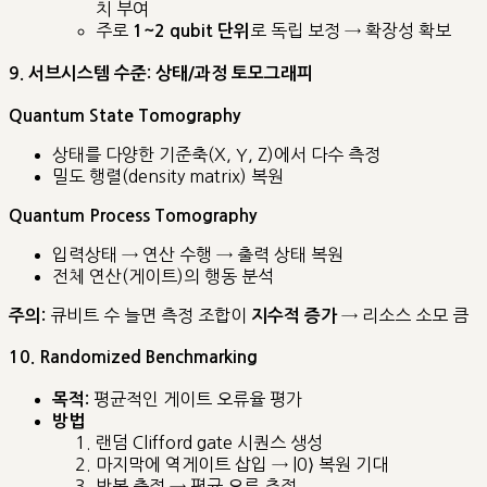
치 부여
주로
로 독립 보정 → 확장성 확보
1~2 qubit 단위
9. 서브시스템 수준: 상태/과정 토모그래피
Quantum State Tomography
상태를 다양한 기준축(X, Y, Z)에서 다수 측정
밀도 행렬(density matrix) 복원
Quantum Process Tomography
입력상태 → 연산 수행 → 출력 상태 복원
전체 연산(게이트)의 행동 분석
큐비트 수 늘면 측정 조합이
→ 리소스 소모 큼
주의:
지수적 증가
10. Randomized Benchmarking
평균적인 게이트 오류율 평가
목적:
방법
랜덤 Clifford gate 시퀀스 생성
마지막에 역게이트 삽입 → |0⟩ 복원 기대
반복 측정 → 평균 오류 추정