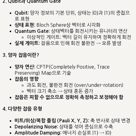
2. Qubit과 Quantum Gate
양자 정보의 기본 단위, 상태는 |0⟩과 |1⟩의 중첩으
Qubit:
로 표현
Bloch Sphere상 벡터로 시각화
상태 표현:
상태벡터를 회전시키는 유니터리 연산
Quantum Gate:
이상적인 게이트: 벡터 길이 유지하며 정확하게 회전
잡음으로 인해 회전 불완전 → 오류 발생
실제 게이트:
3. 양자 잡음이란?
CPTP(Completely Positive, Trace
양자 연산:
Preserving) Map으로 기술
잡음의 영향
과도 회전, 불완전 회전 (over/under-rotation)
벡터 크기 축소 → 상태 혼돈 증가
잡음은 피할 수 없으므로 정확히 측정하고 보정해야 함
4. 다양한 잡음 유형
축 반사로 상태 변경
비트/위상/복합 플립 (Pauli X, Y, Z):
상태를 섞어 중심으로 수축
Depolarizing Noise:
에너지 손실로 |1⟩ → |0⟩
Amplitude Damping: