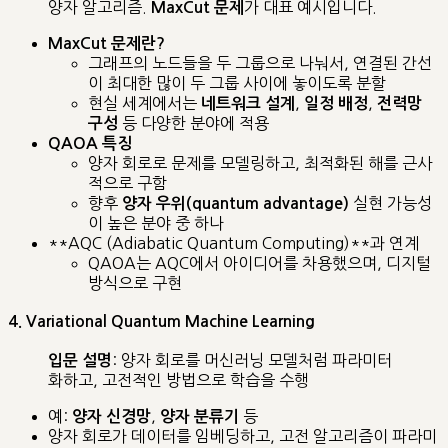
양자 알고리즘.
가 대표 예시입니다.
MaxCut 문제
MaxCut 문제란?
그래프의 노드들을 두 그룹으로 나눠서, 연결된 간선
이 최대한 많이 두 그룹 사이에 놓이도록 분할
현실 세계에서는
,
,
네트워크 설계
일정 배정
전력망
등 다양한 분야에 적용
구성
QAOA 특징
양자 회로로 문제를 모델링하고, 최적화된 해를 근사
적으로 구함
향후
실현 가능성
양자 우위(quantum advantage)
이 높은 분야 중 하나
**AQC (Adiabatic Quantum Computing)**과 연계
QAOA는 AQC에서 아이디어를 차용했으며, 디지털
방식으로 구현
4. Variational Quantum Machine Learning
: 양자 회로를 머신러닝 모델처럼 파라미터
입문 설명
화하고, 고전적인 방법으로 학습을 수행
예:
,
등
양자 신경망
양자 분류기
양자 회로가 데이터를 임베딩하고, 고전 알고리즘이 파라미