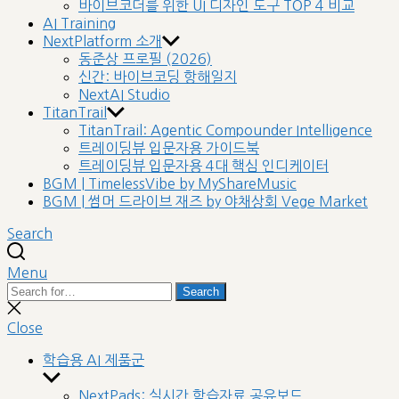
바이브코더를 위한 UI 디자인 도구 TOP 4 비교
AI Training
NextPlatform 소개
동준상 프로필 (2026)
신간: 바이브코딩 항해일지
NextAI Studio
TitanTrail
TitanTrail: Agentic Compounder Intelligence
트레이딩뷰 입문자용 가이드북
트레이딩뷰 입문자용 4대 핵심 인디케이터
BGM | TimelessVibe by MyShareMusic
BGM | 썸머 드라이브 재즈 by 야채상회 Vege Market
Search
Menu
Search
Search
for:
Close
search
Close
학습용 AI 제품군
Show
sub
NextPads: 실시간 학습자료 공유보드