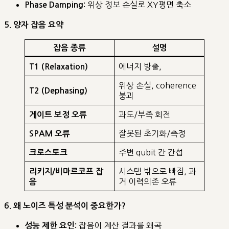
위상 정보 손실로 XY평면 축소
Phase Damping:
5. 양자 잡음 요약
잡음 종류
설명
에너지 방출,
T1 (Relaxation)
위상 손실, coherence
T2 (Dephasing)
붕괴
과도/부족 회전
게이트 보정 오류
잘못된 초기화/측정
SPAM 오류
주변 qubit 간 간섭
크로스토크
시스템 밖으로 빠짐, 과
리키지/비마르코프 잡
거 이력의존 오류
음
6. 왜 노이즈 특성 분석이 중요한가?
잡음이 계산 결과를 왜곡
성능 제한 요인: