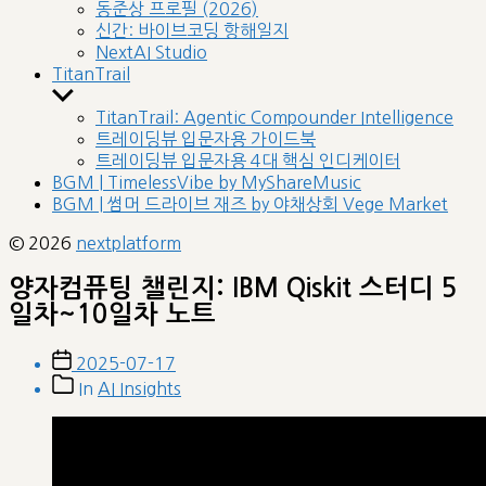
sub
동준상 프로필 (2026)
menu
신간: 바이브코딩 항해일지
NextAI Studio
TitanTrail
Show
sub
TitanTrail: Agentic Compounder Intelligence
menu
트레이딩뷰 입문자용 가이드북
트레이딩뷰 입문자용 4대 핵심 인디케이터
BGM | TimelessVibe by MyShareMusic
BGM | 썸머 드라이브 재즈 by 야채상회 Vege Market
© 2026
nextplatform
양자컴퓨팅 챌린지: IBM Qiskit 스터디 5
일차~10일차 노트
Post
2025-07-17
date
Post
In
AI Insights
categories