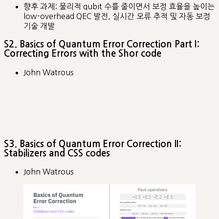
향후 과제: 물리적 qubit 수를 줄이면서 보정 효율을 높이는
low-overhead QEC 발전, 실시간 오류 추적 및 자동 보정
기술 개발
S2. Basics of Quantum Error Correction Part I:
Correcting Errors with the Shor code
John Watrous
S3. Basics of Quantum Error Correction II:
Stabilizers and CSS codes
John Watrous