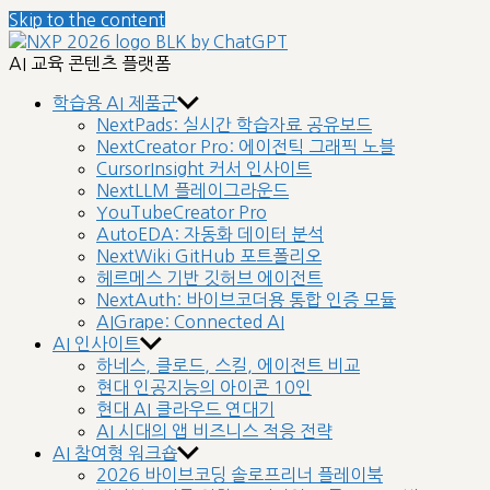
Skip to the content
nextplatform
AI 교육 콘텐츠 플랫폼
학습용 AI 제품군
NextPads: 실시간 학습자료 공유보드
NextCreator Pro: 에이전틱 그래픽 노블
CursorInsight 커서 인사이트
NextLLM 플레이그라운드
YouTubeCreator Pro
AutoEDA: 자동화 데이터 분석
NextWiki GitHub 포트폴리오
헤르메스 기반 깃허브 에이전트
NextAuth: 바이브코더용 통합 인증 모듈
AIGrape: Connected AI
AI 인사이트
하네스, 클로드, 스킬, 에이전트 비교
현대 인공지능의 아이콘 10인
현대 AI 클라우드 연대기
AI 시대의 앱 비즈니스 적응 전략
AI 참여형 워크숍
2026 바이브코딩 솔로프리너 플레이북