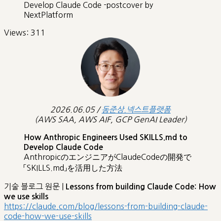
Develop Claude Code -postcover by
NextPlatform
Views:
311
2026.06.05 /
동준상.넥스트플랫폼
(AWS SAA, AWS AIF, GCP GenAI Leader)
How Anthropic Engineers Used SKILLS.md to
Develop Claude Code
AnthropicのエンジニアがClaudeCodeの開発で
「SKILLS.md」を活用した方法
기술 블로그 원문 |
Lessons from building Claude Code: How
we use skills
https://claude.com/blog/lessons-from-building-claude-
code-how-we-use-skills