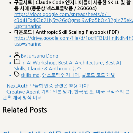
구글시트 | Claude Code 엔지니어들이 사용한 SKILL 및 활
용 사례 (동준상.넥스트플랫폼 / 260604)
https://docs.google.com/spreadsheets/d/1-
c3dJHFddK3p2Hy5ty26qQgmsJ9wPo5bOY32glY75ek/
usp=sharing
다운로드 | Anthropic Skill Scaling Playbook (PDF)
https://drive.google.com/file/d/1pcflFl3LtHlnjNd
usp=sharing
Post
By
Junsang Dong
author
Post
In
AI Workshop
,
Best AI Architecture
,
Best AI
categories
Skills
,
Claude & Anthropic 뉴스
Tags
skills.md
,
앤스로픽 엔지니어
,
클로드 코드 개발
글
Previous
←
NextAuth 모듈형 인증 플랫폼 활용 가이드
post:
Next
→
Creative Agent 기획: 일본 망가, 한국 웹툰, 미국 코믹스의 콘
내
post:
텐츠 제작 방식 비교
비
게
Related Posts
이
션