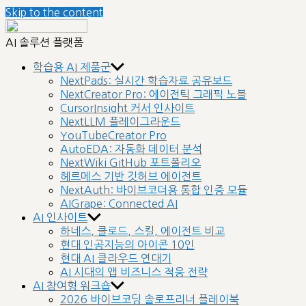
Skip to the content
nextplatform
AI 솔루션 플랫폼
학습용 AI 제품군
NextPads: 실시간 학습자료 공유보드
NextCreator Pro: 에이전틱 그래픽 노블
CursorInsight 커서 인사이트
NextLLM 플레이그라운드
YouTubeCreator Pro
AutoEDA: 자동화 데이터 분석
NextWiki GitHub 포트폴리오
헤르메스 기반 깃허브 에이전트
NextAuth: 바이브코더용 통합 인증 모듈
AIGrape: Connected AI
AI 인사이트
하네스, 클로드, 스킬, 에이전트 비교
현대 인공지능의 아이콘 10인
현대 AI 클라우드 연대기
AI 시대의 앱 비즈니스 적응 전략
AI 참여형 워크숍
2026 바이브코딩 솔로프리너 플레이북