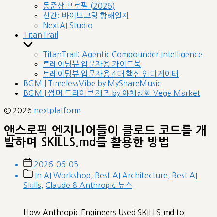
sub
동준상 프로필 (2026)
menu
신간: 바이브코딩 항해일지
NextAI Studio
TitanTrail
Show
sub
TitanTrail: Agentic Compounder Intelligence
menu
트레이딩뷰 입문자용 가이드북
트레이딩뷰 입문자용 4대 핵심 인디케이터
BGM | TimelessVibe by MyShareMusic
BGM | 썸머 드라이브 재즈 by 야채상회 Vege Market
© 2026
nextplatform
앤스로픽 엔지니어들이 클로드 코드를 개
발하며 SKILLS.md를 활용한 방법
Post
2026-06-05
date
Post
In
AI Workshop
,
Best AI Architecture
,
Best AI
categories
Skills
,
Claude & Anthropic 뉴스
How Anthropic Engineers Used SKILLS.md to