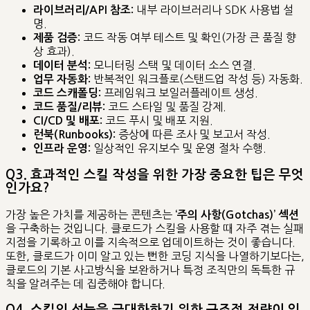
내부 라이브러리나 SDK 사용법 설
라이브러리/API 참조:
명.
코드 작동 여부 테스트 및 확인(가장 큰 품질 향
제품 검증:
상 효과).
모니터링 스택 및 데이터 소스 연결.
데이터 분석:
반복적인 워크플로(스탠드업 작성 등) 자동화.
업무 자동화:
프레임워크 보일러플레이트 생성.
코드 스캐폴딩:
코드 스타일 및 품질 강제.
코드 품질/리뷰:
코드 푸시 및 배포 지원.
CI/CD 및 배포:
증상에 따른 조사 및 보고서 작성.
런북(Runbooks):
일상적인 유지보수 및 운영 절차 수행.
인프라 운영:
Q3. 효과적인 스킬 작성을 위한 가장 중요한 팁은 무엇
인가요?
가장 높은 가치를 제공하는 콘텐츠는
‘주의 사항(Gotchas)’ 섹션
을 구축하는 것입니다. 클로드가 스킬을 사용할 때 자주 겪는 실패
지점을 기록하고 이를 지속적으로 업데이트하는 것이 좋습니다.
또한, 클로드가 이미 알고 있는 뻔한 코딩 지식을 나열하기보다는,
클로드의 기본 사고방식을 보완하거나 특정 조직만의 독특한 규
칙을 알려주는 데 집중해야 합니다.
Q4. 스킬의 성능을 극대화하기 위한 구조적 전략이 있