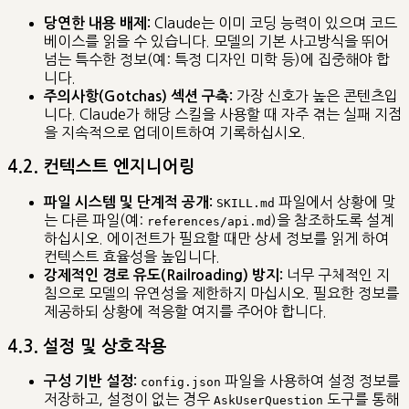
Claude는 이미 코딩 능력이 있으며 코드
당연한 내용 배제:
베이스를 읽을 수 있습니다. 모델의 기본 사고방식을 뛰어
넘는 특수한 정보(예: 특정 디자인 미학 등)에 집중해야 합
니다.
가장 신호가 높은 콘텐츠입
주의사항(Gotchas) 섹션 구축:
니다. Claude가 해당 스킬을 사용할 때 자주 겪는 실패 지점
을 지속적으로 업데이트하여 기록하십시오.
4.2. 컨텍스트 엔지니어링
파일에서 상황에 맞
파일 시스템 및 단계적 공개:
SKILL.md
는 다른 파일(예:
)을 참조하도록 설계
references/api.md
하십시오. 에이전트가 필요할 때만 상세 정보를 읽게 하여
컨텍스트 효율성을 높입니다.
너무 구체적인 지
강제적인 경로 유도(Railroading) 방지:
침으로 모델의 유연성을 제한하지 마십시오. 필요한 정보를
제공하되 상황에 적응할 여지를 주어야 합니다.
4.3. 설정 및 상호작용
파일을 사용하여 설정 정보를
구성 기반 설정:
config.json
저장하고, 설정이 없는 경우
도구를 통해
AskUserQuestion