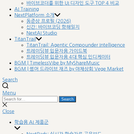
바이브코더를 위한 UI 디자인 도구 TOP 4 비교
AI Training
NextPlatform 소개
동준상 프로필 (2026)
신간: 바이브코딩 항해일지
NextAI Studio
TitanTrail
TitanTrail: Agentic Compounder Intelligence
트레이딩뷰 입문자용 가이드북
트레이딩뷰 입문자용 4대 핵심 인디케이터
BGM | TimelessVibe by MyShareMusic
BGM | 썸머 드라이브 재즈 by 야채상회 Vege Market
Search
Menu
Search
Search
for:
Close
search
Close
학습용 AI 제품군
Show
sub