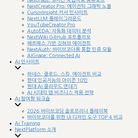
NextPads: 실시간 학습자료 공유보드
menu
NextCreator Pro: 에이전틱 그래픽 노블
CursorInsight 커서 인사이트
NextLLM 플레이그라운드
YouTubeCreator Pro
AutoEDA: 자동화 데이터 분석
NextWiki GitHub 포트폴리오
헤르메스 기반 깃허브 에이전트
NextAuth: 바이브코더용 통합 인증 모듈
AIGrape: Connected AI
AI 인사이트
Show
sub
하네스, 클로드, 스킬, 에이전트 비교
menu
현대 인공지능의 아이콘 10인
현대 AI 클라우드 연대기
AI 시대의 앱 비즈니스 적응 전략
AI 참여형 워크숍
Show
sub
2026 바이브코딩 솔로프리너 플레이북
menu
바이브코더를 위한 UI 디자인 도구 TOP 4 비교
AI Training
NextPlatform 소개
Show