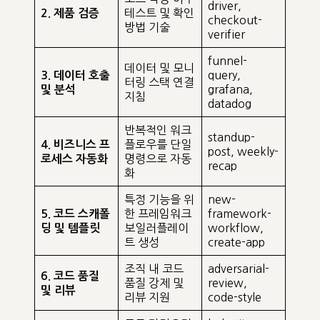
driver,
테스트 및 확인
2. 제품 검증
checkout-
방법 기술
verifier
funnel-
데이터 및 모니
query,
3. 데이터 호출
터링 스택 연결
grafana,
및 분석
지침
datadog
반복적인 워크
standup-
플로우를 단일
4. 비즈니스 프
post, weekly-
명령으로 자동
로세스 자동화
recap
화
특정 기능을 위
new-
한 프레임워크
framework-
5. 코드 스캐폴
보일러플레이
workflow,
딩 및 템플릿
트 생성
create-app
조직 내 코드
adversarial-
6. 코드 품질
품질 강제 및
review,
및 리뷰
리뷰 지원
code-style