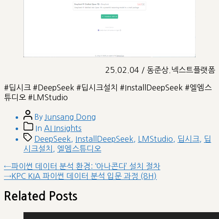
25.02.04 / 동준상.넥스트플랫폼
#딥시크 #DeepSeek #딥시크설치 #InstallDeepSeek #엘엠스
튜디오 #LMStudio
Post
By
Junsang Dong
author
Post
In
AI Insights
categories
Tags
DeepSeek
,
InstallDeepSeek
,
LMStudio
,
딥시크
,
딥
시크설치
,
엘엠스튜디오
글
Previous
←
파이썬 데이터 분석 환경: ‘아나콘다’ 설치 절차
post:
Next
→
KPC KIA 파이썬 데이터 분석 입문 과정 (8H)
내
post:
비
Related Posts
게
이