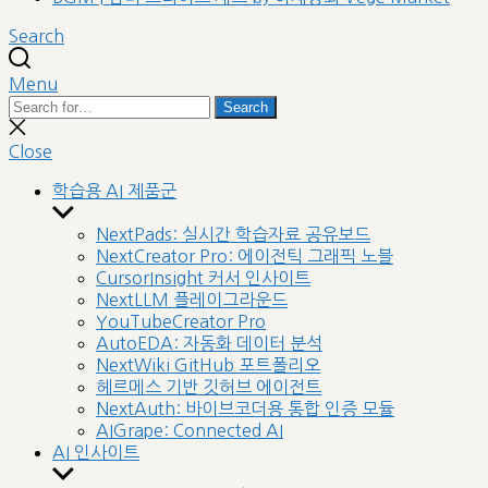
Search
Menu
Search
Search
for:
Close
search
Close
학습용 AI 제품군
Show
sub
NextPads: 실시간 학습자료 공유보드
menu
NextCreator Pro: 에이전틱 그래픽 노블
CursorInsight 커서 인사이트
NextLLM 플레이그라운드
YouTubeCreator Pro
AutoEDA: 자동화 데이터 분석
NextWiki GitHub 포트폴리오
헤르메스 기반 깃허브 에이전트
NextAuth: 바이브코더용 통합 인증 모듈
AIGrape: Connected AI
AI 인사이트
Show