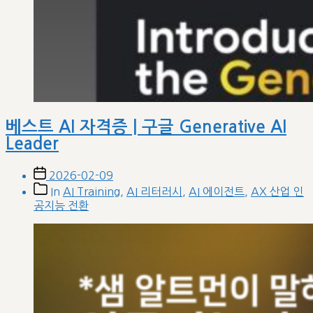
베스트 AI 자격증 | 구글 Generative AI
Leader
Post
2026-02-09
date
Post
In
AI Training
,
AI 리터러시
,
AI 에이전트
,
AX 산업 인
categories
공지능 전환