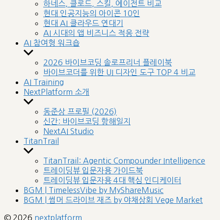
sub
하네스, 클로드, 스킬, 에이전트 비교
menu
현대 인공지능의 아이콘 10인
현대 AI 클라우드 연대기
AI 시대의 앱 비즈니스 적응 전략
AI 참여형 워크숍
Show
sub
2026 바이브코딩 솔로프리너 플레이북
menu
바이브코더를 위한 UI 디자인 도구 TOP 4 비교
AI Training
NextPlatform 소개
Show
sub
동준상 프로필 (2026)
menu
신간: 바이브코딩 항해일지
NextAI Studio
TitanTrail
Show
sub
TitanTrail: Agentic Compounder Intelligence
menu
트레이딩뷰 입문자용 가이드북
트레이딩뷰 입문자용 4대 핵심 인디케이터
BGM | TimelessVibe by MyShareMusic
BGM | 썸머 드라이브 재즈 by 야채상회 Vege Market
© 2026
nextplatform