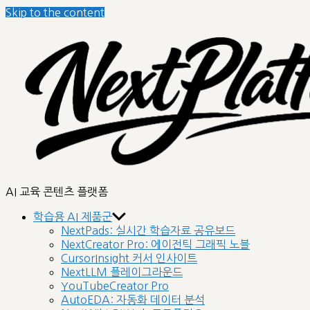
Skip to the content
nextplatform
AI 교육 콘텐츠 플랫폼
학습용 AI 제품군
NextPads: 실시간 학습자료 공유보드
NextCreator Pro: 에이전틱 그래픽 노블
CursorInsight 커서 인사이트
NextLLM 플레이그라운드
YouTubeCreator Pro
AutoEDA: 자동화 데이터 분석