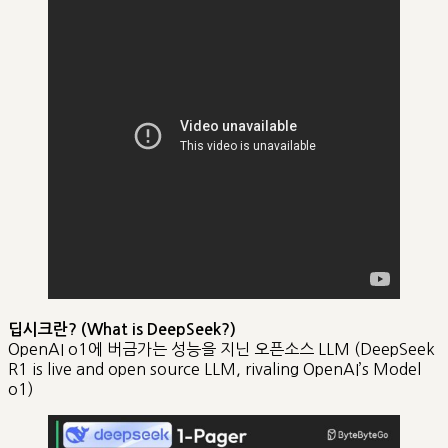
딥시크란? (What is DeepSeek?)
OpenAI o1에 버금가는 성능을 지닌 오픈소스 LLM (DeepSeek
R1 is live and open source LLM, rivaling OpenAI’s Model
o1)