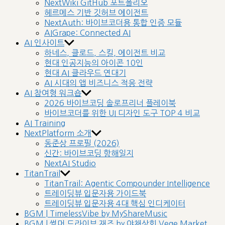
NextWiki GitHub 포트폴리오
헤르메스 기반 깃허브 에이전트
NextAuth: 바이브코더용 통합 인증 모듈
AIGrape: Connected AI
AI 인사이트
하네스, 클로드, 스킬, 에이전트 비교
현대 인공지능의 아이콘 10인
현대 AI 클라우드 연대기
AI 시대의 앱 비즈니스 적응 전략
AI 참여형 워크숍
2026 바이브코딩 솔로프리너 플레이북
바이브코더를 위한 UI 디자인 도구 TOP 4 비교
AI Training
NextPlatform 소개
동준상 프로필 (2026)
신간: 바이브코딩 항해일지
NextAI Studio
TitanTrail
TitanTrail: Agentic Compounder Intelligence
트레이딩뷰 입문자용 가이드북
트레이딩뷰 입문자용 4대 핵심 인디케이터
BGM | TimelessVibe by MyShareMusic
BGM | 썸머 드라이브 재즈 by 야채상회 Vege Market