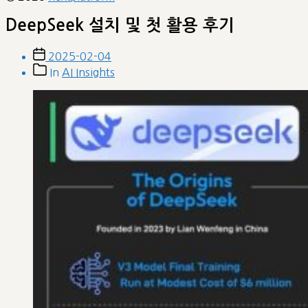
DeepSeek 설치 및 첫 활용 후기
Post
2025-02-04
date
Post
In
AI Insights
categories