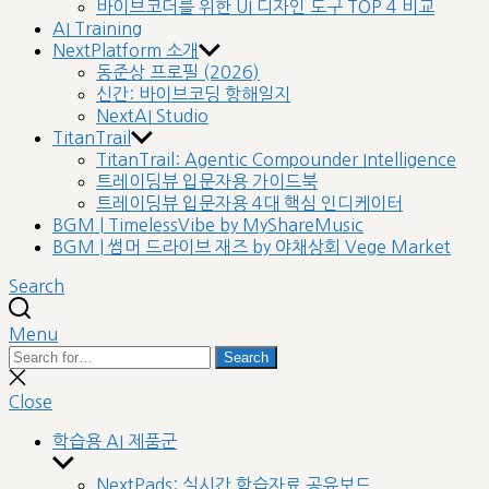
바이브코더를 위한 UI 디자인 도구 TOP 4 비교
AI Training
NextPlatform 소개
동준상 프로필 (2026)
신간: 바이브코딩 항해일지
NextAI Studio
TitanTrail
TitanTrail: Agentic Compounder Intelligence
트레이딩뷰 입문자용 가이드북
트레이딩뷰 입문자용 4대 핵심 인디케이터
BGM | TimelessVibe by MyShareMusic
BGM | 썸머 드라이브 재즈 by 야채상회 Vege Market
Search
Menu
Search
Search
for:
Close
search
Close
학습용 AI 제품군
Show
sub
NextPads: 실시간 학습자료 공유보드