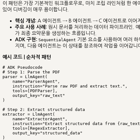
이 패턴은 가장 기본적인 워크플로우로, 마치 조립 라인처럼 한 
있어 디버깅이 매우 용이합니다.
A 에이전트 → B 에이전트 → C 에이전트로 이어
핵심 개념:
원시 문서를 처리하는 데이터 파이프라인. 예
주요 사용 사례:
가 최종 요약문을 생성하는 흐름입니다.
기본 요소를 사용하여 여러 하
ADK 구현:
SequentialAgent
지며, 다음 에이전트는 이 상태를 참조하여 작업을 이어갑니
예시 코드 | 순차적 패턴
# ADK Pseudocode

# Step 1: Parse the PDF

parser = LlmAgent(

    name="ParserAgent",

    instruction="Parse raw PDF and extract text.",

    tools=[PDFParser],

    output_key="raw_text" 

)

# Step 2: Extract structured data

extractor = LlmAgent(

    name="ExtractorAgent",

    instruction="Extract structured data from {raw_text}.",

    tools=[RegexExtractor],

    output_key="structured_data"

)
