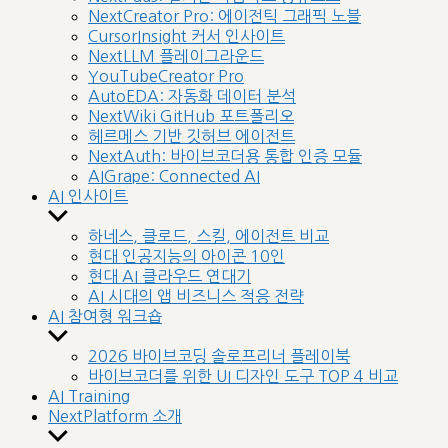
menu
NextCreator Pro: 에이전틱 그래픽 노블
CursorInsight 커서 인사이트
NextLLM 플레이그라운드
YouTubeCreator Pro
AutoEDA: 자동화 데이터 분석
NextWiki GitHub 포트폴리오
헤르메스 기반 깃허브 에이전트
NextAuth: 바이브코더용 통합 인증 모듈
AIGrape: Connected AI
AI 인사이트
Show
sub
하네스, 클로드, 스킬, 에이전트 비교
menu
현대 인공지능의 아이콘 10인
현대 AI 클라우드 연대기
AI 시대의 앱 비즈니스 적응 전략
AI 참여형 워크숍
Show
sub
2026 바이브코딩 솔로프리너 플레이북
menu
바이브코더를 위한 UI 디자인 도구 TOP 4 비교
AI Training
NextPlatform 소개
Show