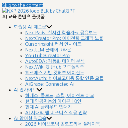
Skip to the content
nextplatform
AI 교육 콘텐츠 플랫폼
학습용 AI 제품군
NextPads: 실시간 학습자료 공유보드
NextCreator Pro: 에이전틱 그래픽 노블
CursorInsight 커서 인사이트
NextLLM 플레이그라운드
YouTubeCreator Pro
AutoEDA: 자동화 데이터 분석
NextWiki GitHub 포트폴리오
헤르메스 기반 깃허브 에이전트
NextAuth: 바이브코더용 통합 인증 모듈
AIGrape: Connected AI
AI 인사이트
하네스, 클로드, 스킬, 에이전트 비교
현대 인공지능의 아이콘 10인
현대 AI 클라우드 연대기
AI 시대의 앱 비즈니스 적응 전략
AI 참여형 워크숍
2026 바이브코딩 솔로프리너 플레이북