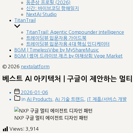
sub
동준상 프로필 (2026)
menu
신간: 바이브코딩 항해일지
NextAI Studio
TitanTrail
Show
sub
TitanTrail: Agentic Compounder Intelligence
menu
트레이딩뷰 입문자용 가이드북
트레이딩뷰 입문자용 4대 핵심 인디케이터
BGM | TimelessVibe by MyShareMusic
BGM | 썸머 드라이브 재즈 by 야채상회 Vege Market
© 2026
nextplatform
베스트 AI 아키텍처 | 구글이 제안하는 멀
Post
2026-01-06
date
Post
In
AI Products
,
AI 기술 트랜드
,
IT 제품/서비스 개발
categories
NXP 구글 멀티 에이전트 디자인 패턴
Views:
3,914