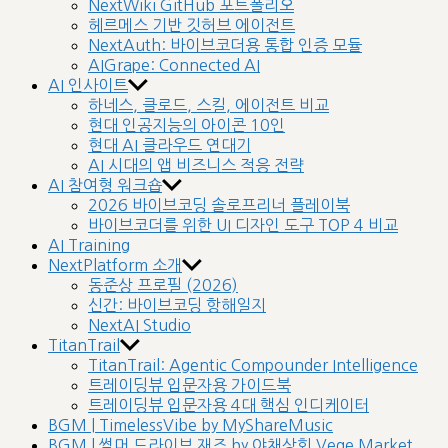
NextWiki GitHub 포트폴리오
헤르메스 기반 깃허브 에이전트
NextAuth: 바이브코더용 통합 인증 모듈
AIGrape: Connected AI
AI 인사이트
하네스, 클로드, 스킬, 에이전트 비교
현대 인공지능의 아이콘 10인
현대 AI 클라우드 연대기
AI 시대의 앱 비즈니스 적응 전략
AI 참여형 워크숍
2026 바이브코딩 솔로프리너 플레이북
바이브코더를 위한 UI 디자인 도구 TOP 4 비교
AI Training
NextPlatform 소개
동준상 프로필 (2026)
신간: 바이브코딩 항해일지
NextAI Studio
TitanTrail
TitanTrail: Agentic Compounder Intelligence
트레이딩뷰 입문자용 가이드북
트레이딩뷰 입문자용 4대 핵심 인디케이터
BGM | TimelessVibe by MyShareMusic
BGM | 썸머 드라이브 재즈 by 야채상회 Vege Market