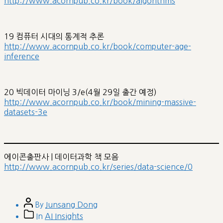
http://www.acornpub.co.kr/book/algorithms
19 컴퓨터 시대의 통계적 추론
http://www.acornpub.co.kr/book/computer-age-
inference
20 빅데이터 마이닝 3/e(4월 29일 출간 예정)
http://www.acornpub.co.kr/book/mining-massive-
datasets-3e
에이콘출판사 | 데이터과학 책 모음
http://www.acornpub.co.kr/series/data-science/0
Post
By
Junsang Dong
author
Post
In
AI Insights