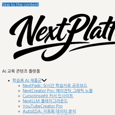
Skip to the content
nextplatform
AI 교육 콘텐츠 플랫폼
학습용 AI 제품군
NextPads: 실시간 학습자료 공유보드
NextCreator Pro: 에이전틱 그래픽 노블
CursorInsight 커서 인사이트
NextLLM 플레이그라운드
YouTubeCreator Pro
AutoEDA: 자동화 데이터 분석