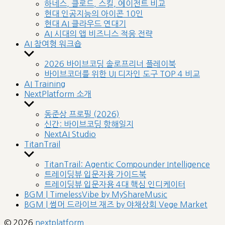
sub
하네스, 클로드, 스킬, 에이전트 비교
menu
현대 인공지능의 아이콘 10인
현대 AI 클라우드 연대기
AI 시대의 앱 비즈니스 적응 전략
AI 참여형 워크숍
Show
sub
2026 바이브코딩 솔로프리너 플레이북
menu
바이브코더를 위한 UI 디자인 도구 TOP 4 비교
AI Training
NextPlatform 소개
Show
sub
동준상 프로필 (2026)
menu
신간: 바이브코딩 항해일지
NextAI Studio
TitanTrail
Show
sub
TitanTrail: Agentic Compounder Intelligence
menu
트레이딩뷰 입문자용 가이드북
트레이딩뷰 입문자용 4대 핵심 인디케이터
BGM | TimelessVibe by MyShareMusic
BGM | 썸머 드라이브 재즈 by 야채상회 Vege Market
© 2026
nextplatform