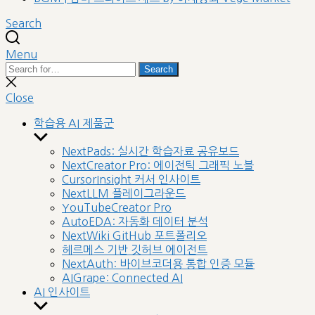
Search
Menu
Search
Search
for:
Close
search
Close
학습용 AI 제품군
Show
sub
NextPads: 실시간 학습자료 공유보드
menu
NextCreator Pro: 에이전틱 그래픽 노블
CursorInsight 커서 인사이트
NextLLM 플레이그라운드
YouTubeCreator Pro
AutoEDA: 자동화 데이터 분석
NextWiki GitHub 포트폴리오
헤르메스 기반 깃허브 에이전트
NextAuth: 바이브코더용 통합 인증 모듈
AIGrape: Connected AI
AI 인사이트
Show