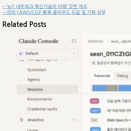
categories
글
Previous
←
‘IoT 네트워크 혁신기술의 이해’ 강연 개요
post:
Next
→
강의 | AWS/CGP 활용 클라우드 도입 및 기획 실무
내
post:
비
Related Posts
게
이
션