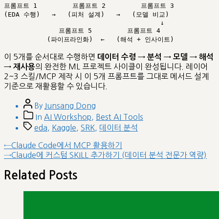
프롬프트 1         프롬프트 2         프롬프트 3

(EDA 수행)   →   (피처 설계)   →   (모델 비교)

                                        ↓

              프롬프트 5         프롬프트 4

이 5개를 순서대로 수행하면
데이터 수령 → 분석 → 모델 → 해석
의 완전한 ML 프로젝트 사이클이 완성됩니다. 레이어
→ 재사용
2~3 스킬/MCP 제작 시 이 5개 프롬프트를 그대로 메서드 설계
기준으로 재활용할 수 있습니다.
Post
By
Junsang Dong
author
Post
In
AI Workshop
,
Best AI Tools
categories
Tags
eda
,
Kaggle
,
SRK
,
데이터 분석
글
Previous
←
Claude Code에서 MCP 활용하기
post:
Next
→
Claude에 커스텀 SKILL 추가하기 (데이터 분석 전문가 역량)
내
post:
비
Related Posts
게
이
션