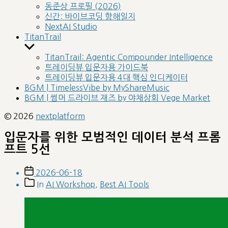
sub
동준상 프로필 (2026)
menu
신간: 바이브코딩 항해일지
NextAI Studio
TitanTrail
Show
sub
TitanTrail: Agentic Compounder Intelligence
menu
트레이딩뷰 입문자용 가이드북
트레이딩뷰 입문자용 4대 핵심 인디케이터
BGM | TimelessVibe by MyShareMusic
BGM | 썸머 드라이브 재즈 by 야채상회 Vege Market
© 2026
nextplatform
입문자를 위한 모범적인 데이터 분석 프롬
프트 5선
Post
2026-06-18
date
Post
In
AI Workshop
,
Best AI Tools
categories