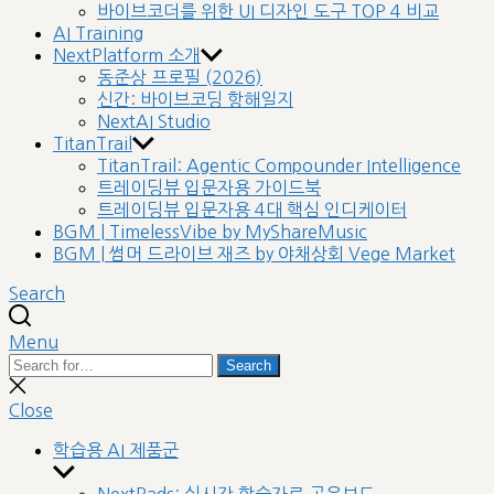
바이브코더를 위한 UI 디자인 도구 TOP 4 비교
AI Training
NextPlatform 소개
동준상 프로필 (2026)
신간: 바이브코딩 항해일지
NextAI Studio
TitanTrail
TitanTrail: Agentic Compounder Intelligence
트레이딩뷰 입문자용 가이드북
트레이딩뷰 입문자용 4대 핵심 인디케이터
BGM | TimelessVibe by MyShareMusic
BGM | 썸머 드라이브 재즈 by 야채상회 Vege Market
Search
Menu
Search
Search
for:
Close
search
Close
학습용 AI 제품군
Show
sub