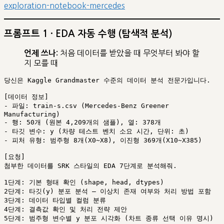
exploration-notebook-mercedes
프롬프트 1 · EDA 자동 수행 (탐색적 분석)
처음 데이터를 받았을 때 무엇부터 봐야 할
언제 쓰나:
지 모를 때
당신은 Kaggle Grandmaster 수준의 데이터 분석 전문가입니다.

[데이터 정보]

- 파일: train-s.csv (Mercedes-Benz Greener 
Manufacturing)

- 행: 50개 (원본 4,209개의 샘플), 열: 378개

- 타깃 변수: y (차량 테스트 벤치 소요 시간, 단위: 초)

- 피처 유형: 범주형 8개(X0~X8), 이진형 369개(X10~X385)

[요청]

첨부한 데이터를 SRK 스타일의 EDA 7단계로 분석해줘.

1단계: 기본 형태 확인 (shape, head, dtypes)

2단계: 타깃(y) 분포 분석 — 이상치 존재 여부와 처리 방법 포함

3단계: 데이터 타입별 컬럼 분류

4단계: 결측값 확인 및 처리 전략 제안

5단계: 범주형 변수별 y 분포 시각화 (차트 종류 선택 이유 명시)
