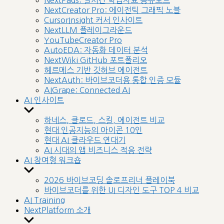
NextPads: 실시간 학습자료 공유보드
menu
NextCreator Pro: 에이전틱 그래픽 노블
CursorInsight 커서 인사이트
NextLLM 플레이그라운드
YouTubeCreator Pro
AutoEDA: 자동화 데이터 분석
NextWiki GitHub 포트폴리오
헤르메스 기반 깃허브 에이전트
NextAuth: 바이브코더용 통합 인증 모듈
AIGrape: Connected AI
AI 인사이트
Show
sub
하네스, 클로드, 스킬, 에이전트 비교
menu
현대 인공지능의 아이콘 10인
현대 AI 클라우드 연대기
AI 시대의 앱 비즈니스 적응 전략
AI 참여형 워크숍
Show
sub
2026 바이브코딩 솔로프리너 플레이북
menu
바이브코더를 위한 UI 디자인 도구 TOP 4 비교
AI Training
NextPlatform 소개
Show