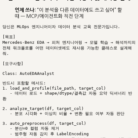
“이 분석을 다른 데이터에도 쓰고 싶어” 할
언제 쓰나:
때 — MCP/에이전트화 직전 단계
당신은 MLOps 엔지니어이자 데이터 분석 교육 전문가입니다.

[목표]

Mercedes-Benz EDA → 피처 엔지니어링 → 모델 학습 → 해석까지의

전체 워크플로를 어떤 데이터셋에도 재사용 가능한 클래스로 설계해
줘.

[요구사항]

Class: AutoEDAAnalyst

반드시 포함할 메서드:

1. load_and_profile(file_path, target_col)

   - 데이터 로드 + shape/dtype/결측값 자동 요약 딕셔너리 반
환

2. analyze_target(df, target_col)

   - 분포 시각화 + 이상치 비율 + 변환 필요 여부 자동 판단

3. auto_preprocess(df, target_col)

   - 분산=0 컬럼 자동 제거

   - 범주형 자동 감지 후 LabelEncoding
