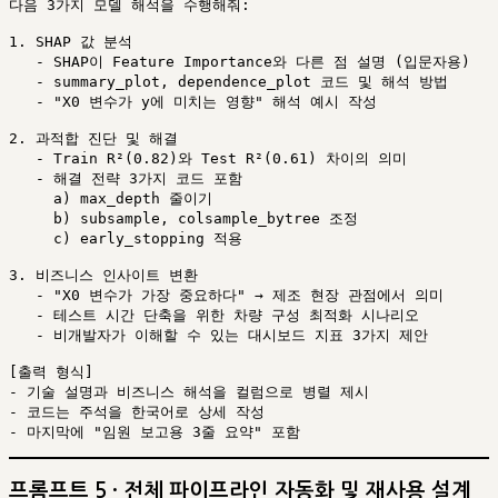
다음 3가지 모델 해석을 수행해줘:

1. SHAP 값 분석

   - SHAP이 Feature Importance와 다른 점 설명 (입문자용)

   - summary_plot, dependence_plot 코드 및 해석 방법

   - "X0 변수가 y에 미치는 영향" 해석 예시 작성

2. 과적합 진단 및 해결

   - Train R²(0.82)와 Test R²(0.61) 차이의 의미

   - 해결 전략 3가지 코드 포함

     a) max_depth 줄이기

     b) subsample, colsample_bytree 조정

     c) early_stopping 적용

3. 비즈니스 인사이트 변환

   - "X0 변수가 가장 중요하다" → 제조 현장 관점에서 의미

   - 테스트 시간 단축을 위한 차량 구성 최적화 시나리오

   - 비개발자가 이해할 수 있는 대시보드 지표 3가지 제안

[출력 형식]

- 기술 설명과 비즈니스 해석을 컬럼으로 병렬 제시

- 코드는 주석을 한국어로 상세 작성

프롬프트 5 · 전체 파이프라인 자동화 및 재사용 설계