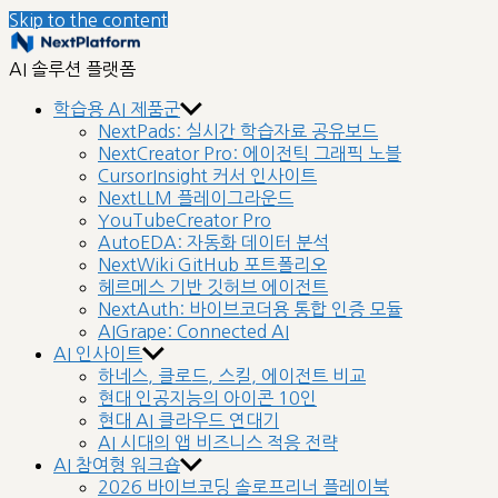
Skip to the content
nextplatform
AI 솔루션 플랫폼
학습용 AI 제품군
NextPads: 실시간 학습자료 공유보드
NextCreator Pro: 에이전틱 그래픽 노블
CursorInsight 커서 인사이트
NextLLM 플레이그라운드
YouTubeCreator Pro
AutoEDA: 자동화 데이터 분석
NextWiki GitHub 포트폴리오
헤르메스 기반 깃허브 에이전트
NextAuth: 바이브코더용 통합 인증 모듈
AIGrape: Connected AI
AI 인사이트
하네스, 클로드, 스킬, 에이전트 비교
현대 인공지능의 아이콘 10인
현대 AI 클라우드 연대기
AI 시대의 앱 비즈니스 적응 전략
AI 참여형 워크숍
2026 바이브코딩 솔로프리너 플레이북