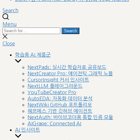
Search
Menu
Search
Search
for:
Close
search
Close
학습용 AI 제품군
Show
sub
NextPads: 실시간 학습자료 공유보드
menu
NextCreator Pro: 에이전틱 그래픽 노블
CursorInsight 커서 인사이트
NextLLM 플레이그라운드
YouTubeCreator Pro
AutoEDA: 자동화 데이터 분석
NextWiki GitHub 포트폴리오
헤르메스 기반 깃허브 에이전트
NextAuth: 바이브코더용 통합 인증 모듈
AIGrape: Connected AI
AI 인사이트
Show