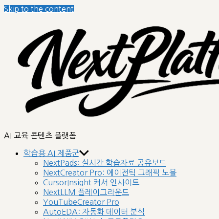
Skip to the content
nextplatform
AI 교육 콘텐츠 플랫폼
학습용 AI 제품군
NextPads: 실시간 학습자료 공유보드
NextCreator Pro: 에이전틱 그래픽 노블
CursorInsight 커서 인사이트
NextLLM 플레이그라운드
YouTubeCreator Pro
AutoEDA: 자동화 데이터 분석