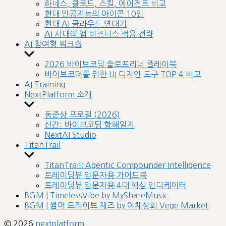
sub
하네스, 클로드, 스킬, 에이전트 비교
menu
현대 인공지능의 아이콘 10인
현대 AI 클라우드 연대기
AI 시대의 앱 비즈니스 적응 전략
AI 참여형 워크숍
Show
sub
2026 바이브코딩 솔로프리너 플레이북
menu
바이브코더를 위한 UI 디자인 도구 TOP 4 비교
AI Training
NextPlatform 소개
Show
sub
동준상 프로필 (2026)
menu
신간: 바이브코딩 항해일지
NextAI Studio
TitanTrail
Show
sub
TitanTrail: Agentic Compounder Intelligence
menu
트레이딩뷰 입문자용 가이드북
트레이딩뷰 입문자용 4대 핵심 인디케이터
BGM | TimelessVibe by MyShareMusic
BGM | 썸머 드라이브 재즈 by 야채상회 Vege Market
© 2026
nextplatform