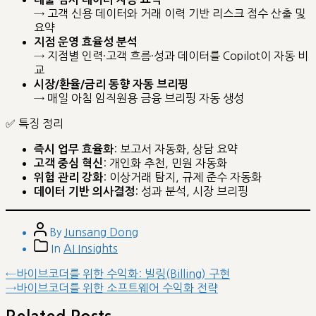
→ 고객 신용 데이터와 거래 이력 기반 리스크 점수 산출 및
요약
지점 운영 효율성 분석
→ 지점별 인력·고객 흐름·성과 데이터를 Copilot이 자동 비
교
시장/환율/금리 동향 자동 브리핑
→ 매일 아침 임직원용 금융 브리핑 자동 생성
✅ 특징 정리
: 보고서 자동화, 상담 요약
즉시 업무 효율화
: 개인화 추천, 민원 자동화
고객 중심 혁신
: 이상거래 탐지, 규제 준수 자동화
위험 관리 강화
: 성과 분석, 시장 브리핑
데이터 기반 의사결정
Post
By
Junsang Dong
author
Post
In
AI Insights
categories
글
Previous
←
바이브코더를 위한 수익화: 빌링(Billing) 구현
post:
Next
→
바이브코더를 위한 소프트웨어 수익화 전략
내
post:
비