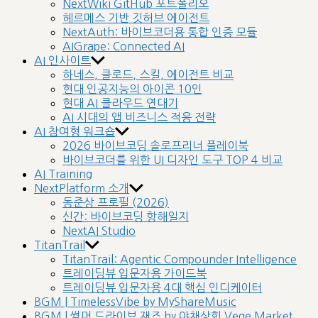
NextWiki GitHub 포트폴리오
헤르메스 기반 깃허브 에이전트
NextAuth: 바이브코더용 통합 인증 모듈
AIGrape: Connected AI
AI 인사이트
하네스, 클로드, 스킬, 에이전트 비교
현대 인공지능의 아이콘 10인
현대 AI 클라우드 연대기
AI 시대의 앱 비즈니스 적응 전략
AI 참여형 워크숍
2026 바이브코딩 솔로프리너 플레이북
바이브코더를 위한 UI 디자인 도구 TOP 4 비교
AI Training
NextPlatform 소개
동준상 프로필 (2026)
신간: 바이브코딩 항해일지
NextAI Studio
TitanTrail
TitanTrail: Agentic Compounder Intelligence
트레이딩뷰 입문자용 가이드북
트레이딩뷰 입문자용 4대 핵심 인디케이터
BGM | TimelessVibe by MyShareMusic
BGM | 썸머 드라이브 재즈 by 야채상회 Vege Market