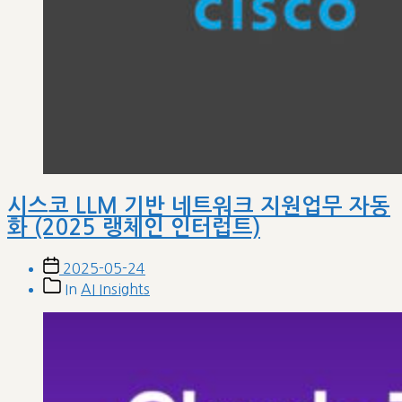
시스코 LLM 기반 네트워크 지원업무 자동
화 (2025 랭체인 인터럽트)
Post
2025-05-24
date
Post
In
AI Insights
categories