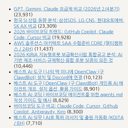
GPT, Gemini, Claude 요금제 비교 (2026년 2/4분기)
(23,931)
한국 SI 산업 동향 분석: 삼성SDS, LG CNS, 현대오토에버,
SK AX 비교
(23,309)
2026 바이브코딩 트랜드: GitHub Copilot, Claude
Code, Cursor 비교
(19,928)
AWS 솔루션스 아키텍트 SAA 수험준비 CORE (멀티캠퍼
스 / 24H)
(11,437)
2026 KIRIA 지능형로봇 보급확산사업 통합공고 분석: AI
기반 제조·서비스·규제혁신·융합 로봇 실증의 모든 것
(10,446)
베스트 AI 도구 | 나의 맥 미니에 OpenClaw (구
ClawdBot) 설치 및 Discord에 연결
(10,123)
베스트 AI 도구 | OpenClaw (구 ClawdBot) 개인용 AI 에
이전트 개요, 설치 옵션, 활용 가이드
(8,901)
베스트 AI 코딩 | 바이브코딩 에이전트를 위한 agents.md
작성 가이드 및 예시
(8,629)
바이브코딩 도구 비교: Claude Code, Cursor, Github
Copilot, Antigravity, Kiro
(8,300)
베스트 AI 실무 | AI로 특허 리서치 및 출원 자동화 (KOITA
/ 8H)
(7,710)