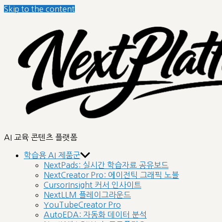
Skip to the content
nextplatform
AI 교육 콘텐츠 플랫폼
학습용 AI 제품군
NextPads: 실시간 학습자료 공유보드
NextCreator Pro: 에이전틱 그래픽 노블
CursorInsight 커서 인사이트
NextLLM 플레이그라운드
YouTubeCreator Pro
AutoEDA: 자동화 데이터 분석