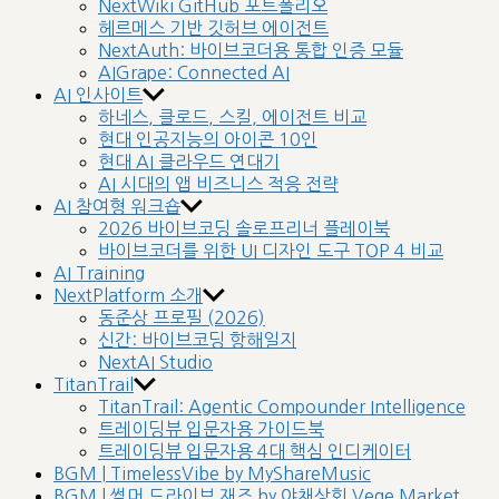
NextWiki GitHub 포트폴리오
헤르메스 기반 깃허브 에이전트
NextAuth: 바이브코더용 통합 인증 모듈
AIGrape: Connected AI
AI 인사이트
하네스, 클로드, 스킬, 에이전트 비교
현대 인공지능의 아이콘 10인
현대 AI 클라우드 연대기
AI 시대의 앱 비즈니스 적응 전략
AI 참여형 워크숍
2026 바이브코딩 솔로프리너 플레이북
바이브코더를 위한 UI 디자인 도구 TOP 4 비교
AI Training
NextPlatform 소개
동준상 프로필 (2026)
신간: 바이브코딩 항해일지
NextAI Studio
TitanTrail
TitanTrail: Agentic Compounder Intelligence
트레이딩뷰 입문자용 가이드북
트레이딩뷰 입문자용 4대 핵심 인디케이터
BGM | TimelessVibe by MyShareMusic
BGM | 썸머 드라이브 재즈 by 야채상회 Vege Market