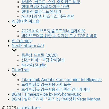
sub
하네스, 클로드, 스킬, 에이전트 비교
menu
현대 인공지능의 아이콘 10인
현대 AI 클라우드 연대기
AI 시대의 앱 비즈니스 적응 전략
AI 참여형 워크숍
Show
sub
2026 바이브코딩 솔로프리너 플레이북
menu
바이브코더를 위한 UI 디자인 도구 TOP 4 비교
AI Training
NextPlatform 소개
Show
sub
동준상 프로필 (2026)
menu
신간: 바이브코딩 항해일지
NextAI Studio
TitanTrail
Show
sub
TitanTrail: Agentic Compounder Intelligence
menu
트레이딩뷰 입문자용 가이드북
트레이딩뷰 입문자용 4대 핵심 인디케이터
BGM | TimelessVibe by MyShareMusic
BGM | 썸머 드라이브 재즈 by 야채상회 Vege Market
© 2026
nextplatform