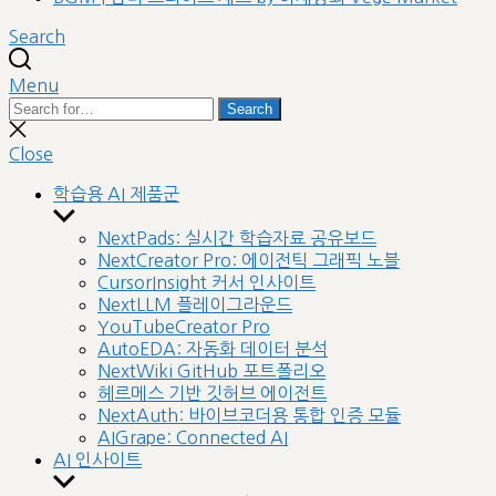
Search
Menu
Search
Search
for:
Close
search
Close
학습용 AI 제품군
Show
sub
NextPads: 실시간 학습자료 공유보드
menu
NextCreator Pro: 에이전틱 그래픽 노블
CursorInsight 커서 인사이트
NextLLM 플레이그라운드
YouTubeCreator Pro
AutoEDA: 자동화 데이터 분석
NextWiki GitHub 포트폴리오
헤르메스 기반 깃허브 에이전트
NextAuth: 바이브코더용 통합 인증 모듈
AIGrape: Connected AI
AI 인사이트
Show