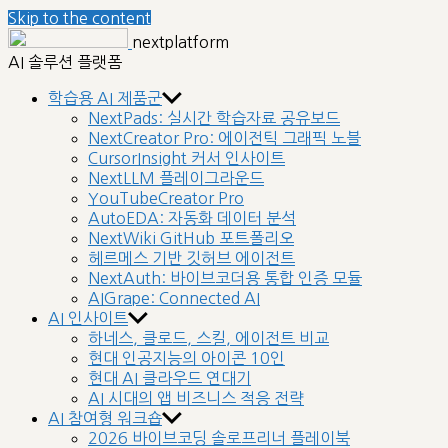
Skip to the content
nextplatform
AI 솔루션 플랫폼
학습용 AI 제품군
NextPads: 실시간 학습자료 공유보드
NextCreator Pro: 에이전틱 그래픽 노블
CursorInsight 커서 인사이트
NextLLM 플레이그라운드
YouTubeCreator Pro
AutoEDA: 자동화 데이터 분석
NextWiki GitHub 포트폴리오
헤르메스 기반 깃허브 에이전트
NextAuth: 바이브코더용 통합 인증 모듈
AIGrape: Connected AI
AI 인사이트
하네스, 클로드, 스킬, 에이전트 비교
현대 인공지능의 아이콘 10인
현대 AI 클라우드 연대기
AI 시대의 앱 비즈니스 적응 전략
AI 참여형 워크숍
2026 바이브코딩 솔로프리너 플레이북