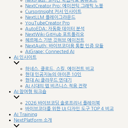
NextPads: 실시간 학습자료 공유보드
menu
NextCreator Pro: 에이전틱 그래픽 노블
CursorInsight 커서 인사이트
NextLLM 플레이그라운드
YouTubeCreator Pro
AutoEDA: 자동화 데이터 분석
NextWiki GitHub 포트폴리오
헤르메스 기반 깃허브 에이전트
NextAuth: 바이브코더용 통합 인증 모듈
AIGrape: Connected AI
AI 인사이트
Show
sub
하네스, 클로드, 스킬, 에이전트 비교
menu
현대 인공지능의 아이콘 10인
현대 AI 클라우드 연대기
AI 시대의 앱 비즈니스 적응 전략
AI 참여형 워크숍
Show
sub
2026 바이브코딩 솔로프리너 플레이북
menu
바이브코더를 위한 UI 디자인 도구 TOP 4 비교
AI Training
NextPlatform 소개
Show