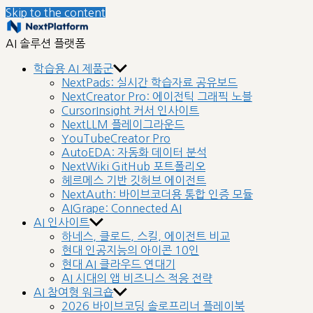
Skip to the content
nextplatform
AI 솔루션 플랫폼
학습용 AI 제품군
NextPads: 실시간 학습자료 공유보드
NextCreator Pro: 에이전틱 그래픽 노블
CursorInsight 커서 인사이트
NextLLM 플레이그라운드
YouTubeCreator Pro
AutoEDA: 자동화 데이터 분석
NextWiki GitHub 포트폴리오
헤르메스 기반 깃허브 에이전트
NextAuth: 바이브코더용 통합 인증 모듈
AIGrape: Connected AI
AI 인사이트
하네스, 클로드, 스킬, 에이전트 비교
현대 인공지능의 아이콘 10인
현대 AI 클라우드 연대기
AI 시대의 앱 비즈니스 적응 전략
AI 참여형 워크숍
2026 바이브코딩 솔로프리너 플레이북