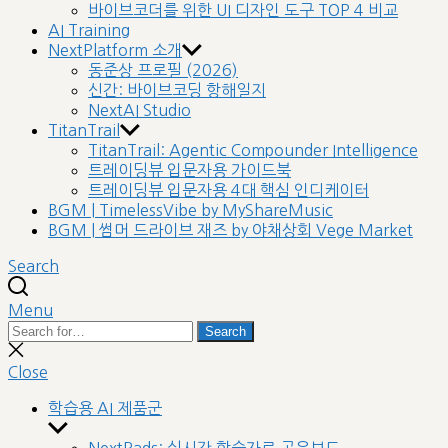
바이브코더를 위한 UI 디자인 도구 TOP 4 비교
AI Training
NextPlatform 소개
동준상 프로필 (2026)
신간: 바이브코딩 항해일지
NextAI Studio
TitanTrail
TitanTrail: Agentic Compounder Intelligence
트레이딩뷰 입문자용 가이드북
트레이딩뷰 입문자용 4대 핵심 인디케이터
BGM | TimelessVibe by MyShareMusic
BGM | 썸머 드라이브 재즈 by 야채상회 Vege Market
Search
Menu
Search
Search
for:
Close
search
Close
학습용 AI 제품군
Show
sub