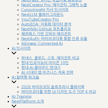
NextPads: 실시간 학습자료 공유보드
menu
NextCreator Pro: 에이전틱 그래픽 노블
CursorInsight 커서 인사이트
NextLLM 플레이그라운드
YouTubeCreator Pro
AutoEDA: 자동화 데이터 분석
NextWiki GitHub 포트폴리오
헤르메스 기반 깃허브 에이전트
NextAuth: 바이브코더용 통합 인증 모듈
AIGrape: Connected AI
AI 인사이트
Show
sub
하네스, 클로드, 스킬, 에이전트 비교
menu
현대 인공지능의 아이콘 10인
현대 AI 클라우드 연대기
AI 시대의 앱 비즈니스 적응 전략
AI 참여형 워크숍
Show
sub
2026 바이브코딩 솔로프리너 플레이북
menu
바이브코더를 위한 UI 디자인 도구 TOP 4 비교
AI Training
NextPlatform 소개
Show