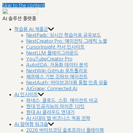
Skip to the content
nextplatform
AI 솔루션 플랫폼
학습용 AI 제품군
NextPads: 실시간 학습자료 공유보드
NextCreator Pro: 에이전틱 그래픽 노블
CursorInsight 커서 인사이트
NextLLM 플레이그라운드
YouTubeCreator Pro
AutoEDA: 자동화 데이터 분석
NextWiki GitHub 포트폴리오
헤르메스 기반 깃허브 에이전트
NextAuth: 바이브코더용 통합 인증 모듈
AIGrape: Connected AI
AI 인사이트
하네스, 클로드, 스킬, 에이전트 비교
현대 인공지능의 아이콘 10인
현대 AI 클라우드 연대기
AI 시대의 앱 비즈니스 적응 전략
AI 참여형 워크숍
2026 바이브코딩 솔로프리너 플레이북