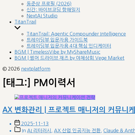
sub
동준상 프로필 (2026)
menu
신간: 바이브코딩 항해일지
NextAI Studio
TitanTrail
Show
sub
TitanTrail: Agentic Compounder Intelligence
menu
트레이딩뷰 입문자용 가이드북
트레이딩뷰 입문자용 4대 핵심 인디케이터
BGM | TimelessVibe by MyShareMusic
BGM | 썸머 드라이브 재즈 by 야채상회 Vege Market
© 2026
nextplatform
[태그:]
PM이력서
AX 변화관리 | 프로젝트 매니저의 커뮤니케이
Post
2025-11-13
date
Post
In
AI 리터러시
,
AX 산업 인공지능 전환
,
Claude & Ant