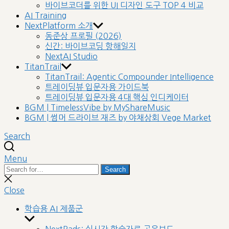
바이브코더를 위한 UI 디자인 도구 TOP 4 비교
AI Training
NextPlatform 소개
동준상 프로필 (2026)
신간: 바이브코딩 항해일지
NextAI Studio
TitanTrail
TitanTrail: Agentic Compounder Intelligence
트레이딩뷰 입문자용 가이드북
트레이딩뷰 입문자용 4대 핵심 인디케이터
BGM | TimelessVibe by MyShareMusic
BGM | 썸머 드라이브 재즈 by 야채상회 Vege Market
Search
Menu
Search
Search
for:
Close
search
Close
학습용 AI 제품군
Show
sub