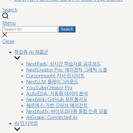
Search
Menu
Search
Search
for:
Close
search
Close
학습용 AI 제품군
Show
sub
NextPads: 실시간 학습자료 공유보드
menu
NextCreator Pro: 에이전틱 그래픽 노블
CursorInsight 커서 인사이트
NextLLM 플레이그라운드
YouTubeCreator Pro
AutoEDA: 자동화 데이터 분석
NextWiki GitHub 포트폴리오
헤르메스 기반 깃허브 에이전트
NextAuth: 바이브코더용 통합 인증 모듈
AIGrape: Connected AI
AI 인사이트
Show