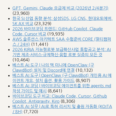
GPT, Gemini, Claude 요금제 비교 (2026년 2/4분기)
(23,960)
한국 SI 산업 동향 분석: 삼성SDS, LG CNS, 현대오토에버,
SK AX 비교
(23,329)
2026 바이브코딩 트랜드: GitHub Copilot, Claude
Code, Cursor 비교
(19,935)
AWS 솔루션스 아키텍트 SAA 수험준비 CORE (멀티캠퍼
스 / 24H)
(11,441)
2026 KIRIA 지능형로봇 보급확산사업 통합공고 분석: AI
기반 제조·서비스·규제혁신·융합 로봇 실증의 모든 것
(10,464)
베스트 AI 도구 | 나의 맥 미니에 OpenClaw (구
ClawdBot) 설치 및 Discord에 연결
(10,132)
베스트 AI 도구 | OpenClaw (구 ClawdBot) 개인용 AI 에
이전트 개요, 설치 옵션, 활용 가이드
(8,907)
베스트 AI 코딩 | 바이브코딩 에이전트를 위한 agents.md
작성 가이드 및 예시
(8,641)
바이브코딩 도구 비교: Claude Code, Cursor, Github
Copilot, Antigravity, Kiro
(8,306)
베스트 AI 실무 | AI로 특허 리서치 및 출원 자동화 (KOITA
/ 8H)
(7,720)