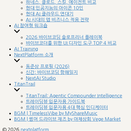
sub
하네스, 클로드, 스킬, 에이전트 비교
menu
현대 인공지능의 아이콘 10인
현대 AI 클라우드 연대기
AI 시대의 앱 비즈니스 적응 전략
AI 참여형 워크숍
Show
sub
2026 바이브코딩 솔로프리너 플레이북
menu
바이브코더를 위한 UI 디자인 도구 TOP 4 비교
AI Training
NextPlatform 소개
Show
sub
동준상 프로필 (2026)
menu
신간: 바이브코딩 항해일지
NextAI Studio
TitanTrail
Show
sub
TitanTrail: Agentic Compounder Intelligence
menu
트레이딩뷰 입문자용 가이드북
트레이딩뷰 입문자용 4대 핵심 인디케이터
BGM | TimelessVibe by MyShareMusic
BGM | 썸머 드라이브 재즈 by 야채상회 Vege Market
© 2026
nextplatform