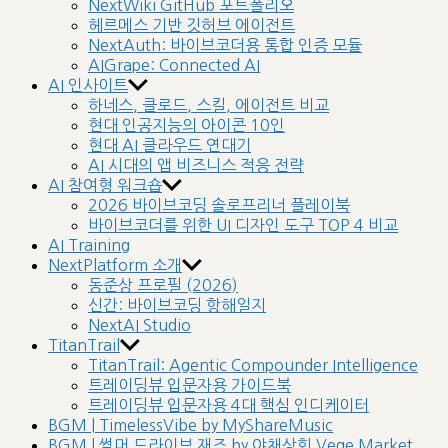
NextWiki GitHub 포트폴리오
헤르메스 기반 깃허브 에이전트
NextAuth: 바이브코더용 통합 인증 모듈
AIGrape: Connected AI
AI 인사이트
하네스, 클로드, 스킬, 에이전트 비교
현대 인공지능의 아이콘 10인
현대 AI 클라우드 연대기
AI 시대의 앱 비즈니스 적응 전략
AI 참여형 워크숍
2026 바이브코딩 솔로프리너 플레이북
바이브코더를 위한 UI 디자인 도구 TOP 4 비교
AI Training
NextPlatform 소개
동준상 프로필 (2026)
신간: 바이브코딩 항해일지
NextAI Studio
TitanTrail
TitanTrail: Agentic Compounder Intelligence
트레이딩뷰 입문자용 가이드북
트레이딩뷰 입문자용 4대 핵심 인디케이터
BGM | TimelessVibe by MyShareMusic
BGM | 썸머 드라이브 재즈 by 야채상회 Vege Market