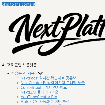
Skip to the content
nextplatform
AI 교육 콘텐츠 플랫폼
학습용 AI 제품군
NextPads: 실시간 학습자료 공유보드
NextCreator Pro: 에이전틱 그래픽 노블
CursorInsight 커서 인사이트
NextLLM 플레이그라운드
YouTubeCreator Pro
AutoEDA: 자동화 데이터 분석