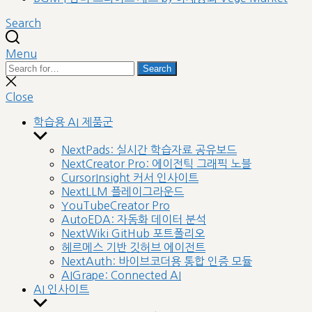
Search
Menu
Search
Search
for:
Close
search
Close
학습용 AI 제품군
Show
sub
NextPads: 실시간 학습자료 공유보드
menu
NextCreator Pro: 에이전틱 그래픽 노블
CursorInsight 커서 인사이트
NextLLM 플레이그라운드
YouTubeCreator Pro
AutoEDA: 자동화 데이터 분석
NextWiki GitHub 포트폴리오
헤르메스 기반 깃허브 에이전트
NextAuth: 바이브코더용 통합 인증 모듈
AIGrape: Connected AI
AI 인사이트
Show