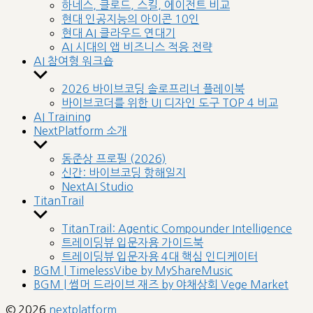
sub
하네스, 클로드, 스킬, 에이전트 비교
menu
현대 인공지능의 아이콘 10인
현대 AI 클라우드 연대기
AI 시대의 앱 비즈니스 적응 전략
AI 참여형 워크숍
Show
sub
2026 바이브코딩 솔로프리너 플레이북
menu
바이브코더를 위한 UI 디자인 도구 TOP 4 비교
AI Training
NextPlatform 소개
Show
sub
동준상 프로필 (2026)
menu
신간: 바이브코딩 항해일지
NextAI Studio
TitanTrail
Show
sub
TitanTrail: Agentic Compounder Intelligence
menu
트레이딩뷰 입문자용 가이드북
트레이딩뷰 입문자용 4대 핵심 인디케이터
BGM | TimelessVibe by MyShareMusic
BGM | 썸머 드라이브 재즈 by 야채상회 Vege Market
© 2026
nextplatform