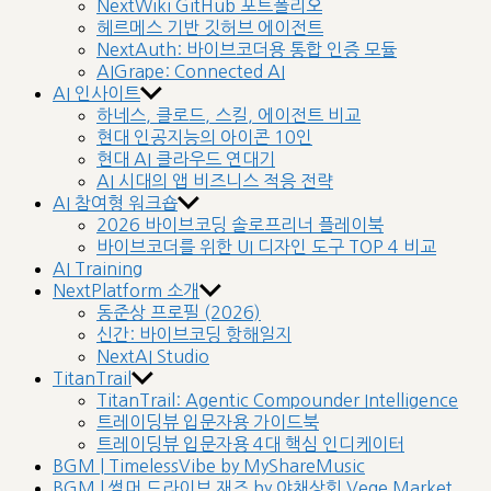
NextWiki GitHub 포트폴리오
헤르메스 기반 깃허브 에이전트
NextAuth: 바이브코더용 통합 인증 모듈
AIGrape: Connected AI
AI 인사이트
하네스, 클로드, 스킬, 에이전트 비교
현대 인공지능의 아이콘 10인
현대 AI 클라우드 연대기
AI 시대의 앱 비즈니스 적응 전략
AI 참여형 워크숍
2026 바이브코딩 솔로프리너 플레이북
바이브코더를 위한 UI 디자인 도구 TOP 4 비교
AI Training
NextPlatform 소개
동준상 프로필 (2026)
신간: 바이브코딩 항해일지
NextAI Studio
TitanTrail
TitanTrail: Agentic Compounder Intelligence
트레이딩뷰 입문자용 가이드북
트레이딩뷰 입문자용 4대 핵심 인디케이터
BGM | TimelessVibe by MyShareMusic
BGM | 썸머 드라이브 재즈 by 야채상회 Vege Market