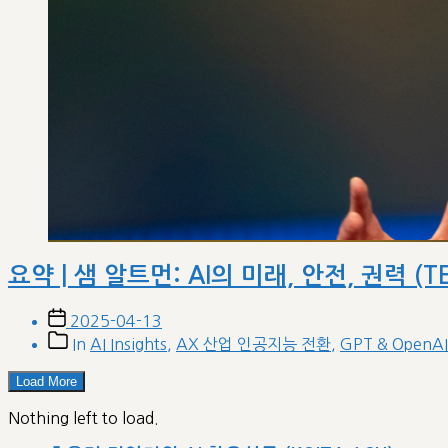
요약 | 샘 알트먼: AI의 미래, 안전, 권력 (TE
Post
2025-04-13
date
Post
In
AI Insights
,
AX 산업 인공지능 전환
,
GPT & OpenA
categories
Load More
Nothing left to load.