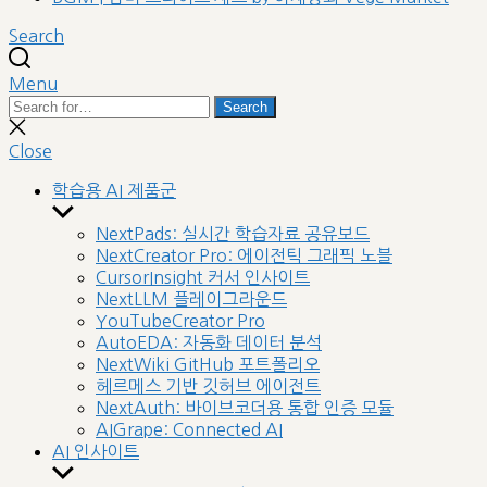
Search
Menu
Search
Search
for:
Close
search
Close
학습용 AI 제품군
Show
sub
NextPads: 실시간 학습자료 공유보드
menu
NextCreator Pro: 에이전틱 그래픽 노블
CursorInsight 커서 인사이트
NextLLM 플레이그라운드
YouTubeCreator Pro
AutoEDA: 자동화 데이터 분석
NextWiki GitHub 포트폴리오
헤르메스 기반 깃허브 에이전트
NextAuth: 바이브코더용 통합 인증 모듈
AIGrape: Connected AI
AI 인사이트
Show