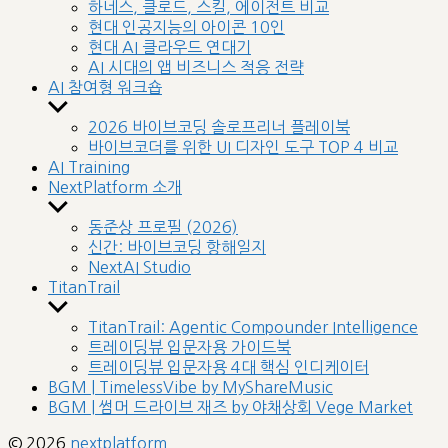
sub
하네스, 클로드, 스킬, 에이전트 비교
menu
현대 인공지능의 아이콘 10인
현대 AI 클라우드 연대기
AI 시대의 앱 비즈니스 적응 전략
AI 참여형 워크숍
Show
sub
2026 바이브코딩 솔로프리너 플레이북
menu
바이브코더를 위한 UI 디자인 도구 TOP 4 비교
AI Training
NextPlatform 소개
Show
sub
동준상 프로필 (2026)
menu
신간: 바이브코딩 항해일지
NextAI Studio
TitanTrail
Show
sub
TitanTrail: Agentic Compounder Intelligence
menu
트레이딩뷰 입문자용 가이드북
트레이딩뷰 입문자용 4대 핵심 인디케이터
BGM | TimelessVibe by MyShareMusic
BGM | 썸머 드라이브 재즈 by 야채상회 Vege Market
© 2026
nextplatform