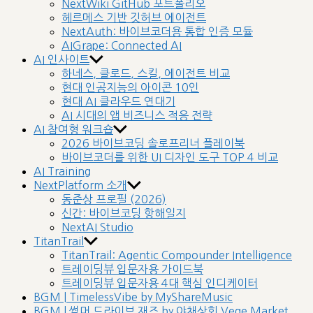
NextWiki GitHub 포트폴리오
헤르메스 기반 깃허브 에이전트
NextAuth: 바이브코더용 통합 인증 모듈
AIGrape: Connected AI
AI 인사이트
하네스, 클로드, 스킬, 에이전트 비교
현대 인공지능의 아이콘 10인
현대 AI 클라우드 연대기
AI 시대의 앱 비즈니스 적응 전략
AI 참여형 워크숍
2026 바이브코딩 솔로프리너 플레이북
바이브코더를 위한 UI 디자인 도구 TOP 4 비교
AI Training
NextPlatform 소개
동준상 프로필 (2026)
신간: 바이브코딩 항해일지
NextAI Studio
TitanTrail
TitanTrail: Agentic Compounder Intelligence
트레이딩뷰 입문자용 가이드북
트레이딩뷰 입문자용 4대 핵심 인디케이터
BGM | TimelessVibe by MyShareMusic
BGM | 썸머 드라이브 재즈 by 야채상회 Vege Market