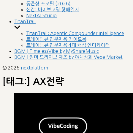
sub
동준상 프로필 (2026)
menu
신간: 바이브코딩 항해일지
NextAI Studio
TitanTrail
Show
sub
TitanTrail: Agentic Compounder Intelligence
menu
트레이딩뷰 입문자용 가이드북
트레이딩뷰 입문자용 4대 핵심 인디케이터
BGM | TimelessVibe by MyShareMusic
BGM | 썸머 드라이브 재즈 by 야채상회 Vege Market
© 2026
nextplatform
[태그:]
AX전략