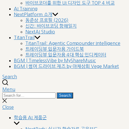
바이브코더를 위한 UI 디자인 도구 TOP 4 비교
AI Training
NextPlatform 소개
동준상 프로필 (2026)
신간: 바이브코딩 항해일지
NextAI Studio
TitanTrail
TitanTrail: Agentic Compounder Intelligence
트레이딩뷰 입문자용 가이드북
트레이딩뷰 입문자용 4대 핵심 인디케이터
BGM | TimelessVibe by MyShareMusic
BGM | 썸머 드라이브 재즈 by 야채상회 Vege Market
Search
Menu
Search
Search
for:
Close
search
Close
학습용 AI 제품군
Show
sub