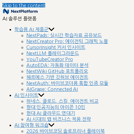
Skip to the content
nextplatform
AI 솔루션 플랫폼
학습용 AI 제품군
NextPads: 실시간 학습자료 공유보드
NextCreator Pro: 에이전틱 그래픽 노블
CursorInsight 커서 인사이트
NextLLM 플레이그라운드
YouTubeCreator Pro
AutoEDA: 자동화 데이터 분석
NextWiki GitHub 포트폴리오
헤르메스 기반 깃허브 에이전트
NextAuth: 바이브코더용 통합 인증 모듈
AIGrape: Connected AI
AI 인사이트
하네스, 클로드, 스킬, 에이전트 비교
현대 인공지능의 아이콘 10인
현대 AI 클라우드 연대기
AI 시대의 앱 비즈니스 적응 전략
AI 참여형 워크숍
2026 바이브코딩 솔로프리너 플레이북