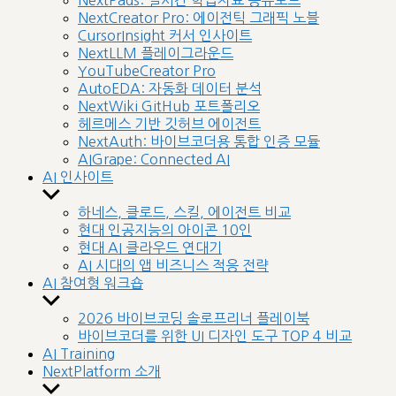
NextPads: 실시간 학습자료 공유보드
menu
NextCreator Pro: 에이전틱 그래픽 노블
CursorInsight 커서 인사이트
NextLLM 플레이그라운드
YouTubeCreator Pro
AutoEDA: 자동화 데이터 분석
NextWiki GitHub 포트폴리오
헤르메스 기반 깃허브 에이전트
NextAuth: 바이브코더용 통합 인증 모듈
AIGrape: Connected AI
AI 인사이트
Show
sub
하네스, 클로드, 스킬, 에이전트 비교
menu
현대 인공지능의 아이콘 10인
현대 AI 클라우드 연대기
AI 시대의 앱 비즈니스 적응 전략
AI 참여형 워크숍
Show
sub
2026 바이브코딩 솔로프리너 플레이북
menu
바이브코더를 위한 UI 디자인 도구 TOP 4 비교
AI Training
NextPlatform 소개
Show