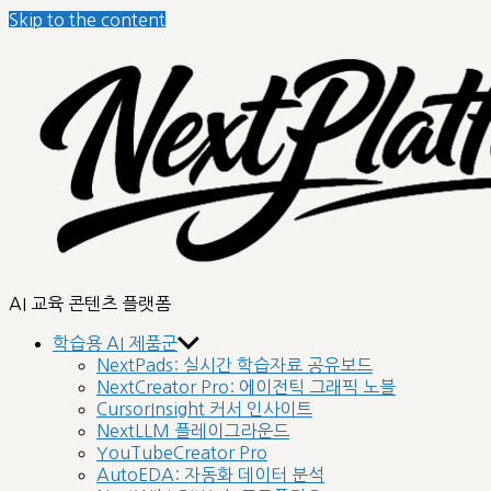
Skip to the content
nextplatform
AI 교육 콘텐츠 플랫폼
학습용 AI 제품군
NextPads: 실시간 학습자료 공유보드
NextCreator Pro: 에이전틱 그래픽 노블
CursorInsight 커서 인사이트
NextLLM 플레이그라운드
YouTubeCreator Pro
AutoEDA: 자동화 데이터 분석