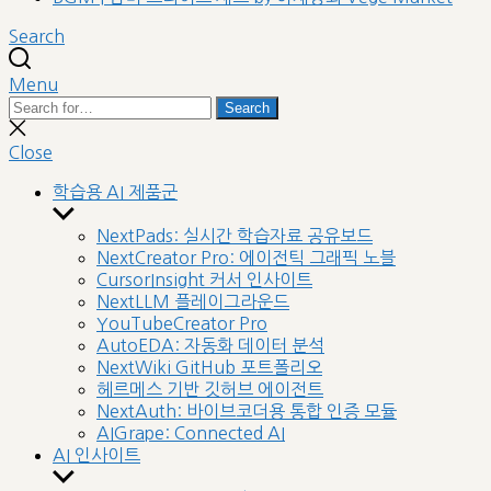
Search
Menu
Search
Search
for:
Close
search
Close
학습용 AI 제품군
Show
sub
NextPads: 실시간 학습자료 공유보드
menu
NextCreator Pro: 에이전틱 그래픽 노블
CursorInsight 커서 인사이트
NextLLM 플레이그라운드
YouTubeCreator Pro
AutoEDA: 자동화 데이터 분석
NextWiki GitHub 포트폴리오
헤르메스 기반 깃허브 에이전트
NextAuth: 바이브코더용 통합 인증 모듈
AIGrape: Connected AI
AI 인사이트
Show