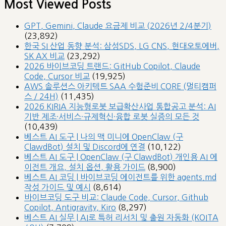
Most Viewed Posts
GPT, Gemini, Claude 요금제 비교 (2026년 2/4분기)
(23,892)
한국 SI 산업 동향 분석: 삼성SDS, LG CNS, 현대오토에버,
SK AX 비교
(23,292)
2026 바이브코딩 트랜드: GitHub Copilot, Claude
Code, Cursor 비교
(19,925)
AWS 솔루션스 아키텍트 SAA 수험준비 CORE (멀티캠퍼
스 / 24H)
(11,435)
2026 KIRIA 지능형로봇 보급확산사업 통합공고 분석: AI
기반 제조·서비스·규제혁신·융합 로봇 실증의 모든 것
(10,439)
베스트 AI 도구 | 나의 맥 미니에 OpenClaw (구
ClawdBot) 설치 및 Discord에 연결
(10,122)
베스트 AI 도구 | OpenClaw (구 ClawdBot) 개인용 AI 에
이전트 개요, 설치 옵션, 활용 가이드
(8,900)
베스트 AI 코딩 | 바이브코딩 에이전트를 위한 agents.md
작성 가이드 및 예시
(8,614)
바이브코딩 도구 비교: Claude Code, Cursor, Github
Copilot, Antigravity, Kiro
(8,297)
베스트 AI 실무 | AI로 특허 리서치 및 출원 자동화 (KOITA