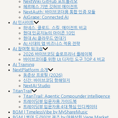
NextWiki GitHub 포트폴리오
헤르메스 기반 깃허브 에이전트
NextAuth: 바이브코더용 통합 인증 모듈
AIGrape: Connected AI
AI 인사이트
하네스, 클로드, 스킬, 에이전트 비교
현대 인공지능의 아이콘 10인
현대 AI 클라우드 연대기
AI 시대의 앱 비즈니스 적응 전략
AI 참여형 워크숍
2026 바이브코딩 솔로프리너 플레이북
바이브코더를 위한 UI 디자인 도구 TOP 4 비교
AI Training
NextPlatform 소개
동준상 프로필 (2026)
신간: 바이브코딩 항해일지
NextAI Studio
TitanTrail
TitanTrail: Agentic Compounder Intelligence
트레이딩뷰 입문자용 가이드북
트레이딩뷰 입문자용 4대 핵심 인디케이터
BGM | TimelessVibe by MyShareMusic
BGM | 썸머 드라이브 재즈 by 야채상회 Vege Market