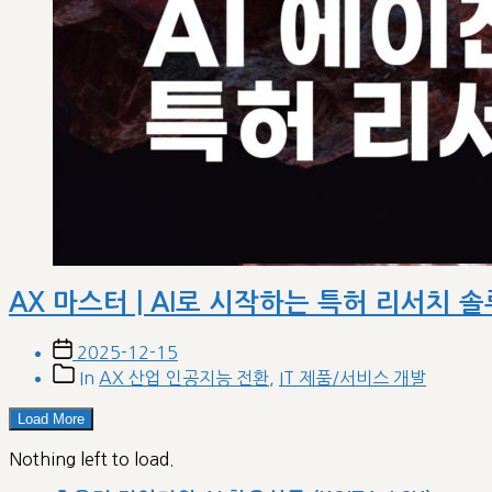
AX 마스터 | AI로 시작하는 특허 리서치 솔루션
Post
2025-12-15
date
Post
In
AX 산업 인공지능 전환
,
IT 제품/서비스 개발
categories
Load More
Nothing left to load.