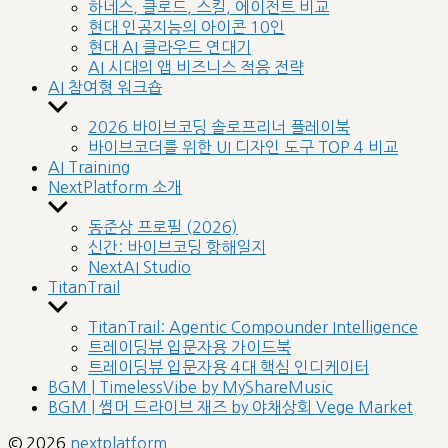
sub
하네스, 클로드, 스킬, 에이전트 비교
menu
현대 인공지능의 아이콘 10인
현대 AI 클라우드 연대기
AI 시대의 앱 비즈니스 적응 전략
AI 참여형 워크숍
Show
sub
2026 바이브코딩 솔로프리너 플레이북
menu
바이브코더를 위한 UI 디자인 도구 TOP 4 비교
AI Training
NextPlatform 소개
Show
sub
동준상 프로필 (2026)
menu
신간: 바이브코딩 항해일지
NextAI Studio
TitanTrail
Show
sub
TitanTrail: Agentic Compounder Intelligence
menu
트레이딩뷰 입문자용 가이드북
트레이딩뷰 입문자용 4대 핵심 인디케이터
BGM | TimelessVibe by MyShareMusic
BGM | 썸머 드라이브 재즈 by 야채상회 Vege Market
© 2026
nextplatform