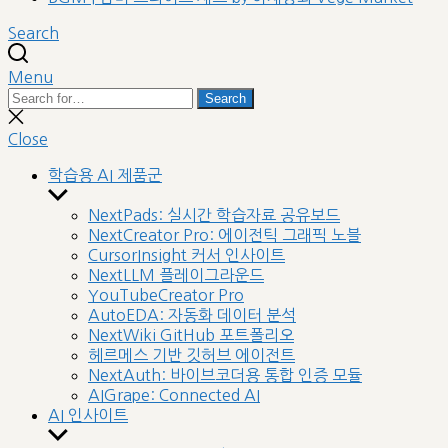
Search
Menu
Search
Search
for:
Close
search
Close
학습용 AI 제품군
Show
sub
NextPads: 실시간 학습자료 공유보드
menu
NextCreator Pro: 에이전틱 그래픽 노블
CursorInsight 커서 인사이트
NextLLM 플레이그라운드
YouTubeCreator Pro
AutoEDA: 자동화 데이터 분석
NextWiki GitHub 포트폴리오
헤르메스 기반 깃허브 에이전트
NextAuth: 바이브코더용 통합 인증 모듈
AIGrape: Connected AI
AI 인사이트
Show