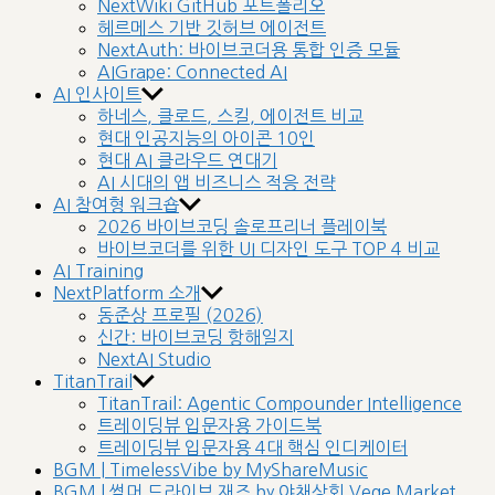
NextWiki GitHub 포트폴리오
헤르메스 기반 깃허브 에이전트
NextAuth: 바이브코더용 통합 인증 모듈
AIGrape: Connected AI
AI 인사이트
하네스, 클로드, 스킬, 에이전트 비교
현대 인공지능의 아이콘 10인
현대 AI 클라우드 연대기
AI 시대의 앱 비즈니스 적응 전략
AI 참여형 워크숍
2026 바이브코딩 솔로프리너 플레이북
바이브코더를 위한 UI 디자인 도구 TOP 4 비교
AI Training
NextPlatform 소개
동준상 프로필 (2026)
신간: 바이브코딩 항해일지
NextAI Studio
TitanTrail
TitanTrail: Agentic Compounder Intelligence
트레이딩뷰 입문자용 가이드북
트레이딩뷰 입문자용 4대 핵심 인디케이터
BGM | TimelessVibe by MyShareMusic
BGM | 썸머 드라이브 재즈 by 야채상회 Vege Market