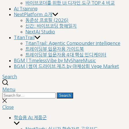
바이브코더를 위한 UI 디자인 도구 TOP 4 비교
AI Training
NextPlatform 소개
동준상 프로필 (2026)
신간: 바이브코딩 항해일지
NextAI Studio
TitanTrail
TitanTrail: Agentic Compounder Intelligence
트레이딩뷰 입문자용 가이드북
트레이딩뷰 입문자용 4대 핵심 인디케이터
BGM | TimelessVibe by MyShareMusic
BGM | 썸머 드라이브 재즈 by 야채상회 Vege Market
Search
Menu
Search
Search
for:
Close
search
Close
학습용 AI 제품군
Show
sub