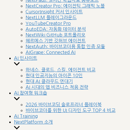
NextPads: 실시간 학습자료 공유보드
menu
NextCreator Pro: 에이전틱 그래픽 노블
CursorInsight 커서 인사이트
NextLLM 플레이그라운드
YouTubeCreator Pro
AutoEDA: 자동화 데이터 분석
NextWiki GitHub 포트폴리오
헤르메스 기반 깃허브 에이전트
NextAuth: 바이브코더용 통합 인증 모듈
AIGrape: Connected AI
AI 인사이트
Show
sub
하네스, 클로드, 스킬, 에이전트 비교
menu
현대 인공지능의 아이콘 10인
현대 AI 클라우드 연대기
AI 시대의 앱 비즈니스 적응 전략
AI 참여형 워크숍
Show
sub
2026 바이브코딩 솔로프리너 플레이북
menu
바이브코더를 위한 UI 디자인 도구 TOP 4 비교
AI Training
NextPlatform 소개
Show