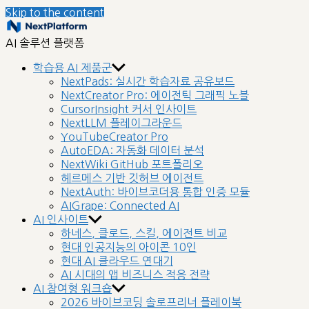
Skip to the content
nextplatform
AI 솔루션 플랫폼
학습용 AI 제품군
NextPads: 실시간 학습자료 공유보드
NextCreator Pro: 에이전틱 그래픽 노블
CursorInsight 커서 인사이트
NextLLM 플레이그라운드
YouTubeCreator Pro
AutoEDA: 자동화 데이터 분석
NextWiki GitHub 포트폴리오
헤르메스 기반 깃허브 에이전트
NextAuth: 바이브코더용 통합 인증 모듈
AIGrape: Connected AI
AI 인사이트
하네스, 클로드, 스킬, 에이전트 비교
현대 인공지능의 아이콘 10인
현대 AI 클라우드 연대기
AI 시대의 앱 비즈니스 적응 전략
AI 참여형 워크숍
2026 바이브코딩 솔로프리너 플레이북