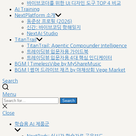
바이브코더를 위한 UI 디자인 도구 TOP 4 비교
AI Training
NextPlatform 소개
동준상 프로필 (2026)
신간: 바이브코딩 항해일지
NextAI Studio
TitanTrail
TitanTrail: Agentic Compounder Intelligence
트레이딩뷰 입문자용 가이드북
트레이딩뷰 입문자용 4대 핵심 인디케이터
BGM | TimelessVibe by MyShareMusic
BGM | 썸머 드라이브 재즈 by 야채상회 Vege Market
Search
Menu
Search
Search
for:
Close
search
Close
학습용 AI 제품군
Show
sub