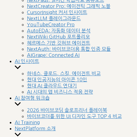
NextPads: 실시간 학습자료 공유보드
menu
NextCreator Pro: 에이전틱 그래픽 노블
CursorInsight 커서 인사이트
NextLLM 플레이그라운드
YouTubeCreator Pro
AutoEDA: 자동화 데이터 분석
NextWiki GitHub 포트폴리오
헤르메스 기반 깃허브 에이전트
NextAuth: 바이브코더용 통합 인증 모듈
AIGrape: Connected AI
AI 인사이트
Show
sub
하네스, 클로드, 스킬, 에이전트 비교
menu
현대 인공지능의 아이콘 10인
현대 AI 클라우드 연대기
AI 시대의 앱 비즈니스 적응 전략
AI 참여형 워크숍
Show
sub
2026 바이브코딩 솔로프리너 플레이북
menu
바이브코더를 위한 UI 디자인 도구 TOP 4 비교
AI Training
NextPlatform 소개
Show