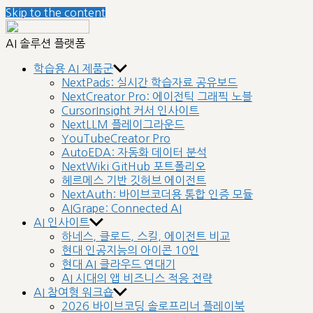
Skip to the content
nextplatform
AI 솔루션 플랫폼
학습용 AI 제품군
NextPads: 실시간 학습자료 공유보드
NextCreator Pro: 에이전틱 그래픽 노블
CursorInsight 커서 인사이트
NextLLM 플레이그라운드
YouTubeCreator Pro
AutoEDA: 자동화 데이터 분석
NextWiki GitHub 포트폴리오
헤르메스 기반 깃허브 에이전트
NextAuth: 바이브코더용 통합 인증 모듈
AIGrape: Connected AI
AI 인사이트
하네스, 클로드, 스킬, 에이전트 비교
현대 인공지능의 아이콘 10인
현대 AI 클라우드 연대기
AI 시대의 앱 비즈니스 적응 전략
AI 참여형 워크숍
2026 바이브코딩 솔로프리너 플레이북