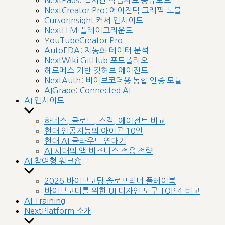
NextPads: 실시간 학습자료 공유보드
menu
NextCreator Pro: 에이전틱 그래픽 노블
CursorInsight 커서 인사이트
NextLLM 플레이그라운드
YouTubeCreator Pro
AutoEDA: 자동화 데이터 분석
NextWiki GitHub 포트폴리오
헤르메스 기반 깃허브 에이전트
NextAuth: 바이브코더용 통합 인증 모듈
AIGrape: Connected AI
AI 인사이트
Show
sub
하네스, 클로드, 스킬, 에이전트 비교
menu
현대 인공지능의 아이콘 10인
현대 AI 클라우드 연대기
AI 시대의 앱 비즈니스 적응 전략
AI 참여형 워크숍
Show
sub
2026 바이브코딩 솔로프리너 플레이북
menu
바이브코더를 위한 UI 디자인 도구 TOP 4 비교
AI Training
NextPlatform 소개
Show