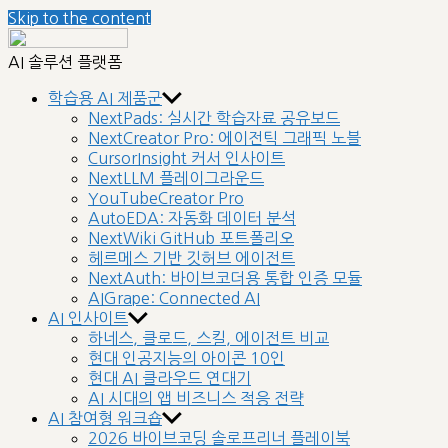
Skip to the content
nextplatform
AI 솔루션 플랫폼
학습용 AI 제품군
NextPads: 실시간 학습자료 공유보드
NextCreator Pro: 에이전틱 그래픽 노블
CursorInsight 커서 인사이트
NextLLM 플레이그라운드
YouTubeCreator Pro
AutoEDA: 자동화 데이터 분석
NextWiki GitHub 포트폴리오
헤르메스 기반 깃허브 에이전트
NextAuth: 바이브코더용 통합 인증 모듈
AIGrape: Connected AI
AI 인사이트
하네스, 클로드, 스킬, 에이전트 비교
현대 인공지능의 아이콘 10인
현대 AI 클라우드 연대기
AI 시대의 앱 비즈니스 적응 전략
AI 참여형 워크숍
2026 바이브코딩 솔로프리너 플레이북