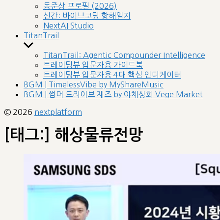
sub
동준상 프로필 (2026)
menu
신간: 바이브코딩 항해일지
NextAI Studio
TitanTrail
Show
sub
TitanTrail: Agentic Compounder Intelligence
menu
트레이딩뷰 입문자용 가이드북
트레이딩뷰 입문자용 4대 핵심 인디케이터
BGM | TimelessVibe by MyShareMusic
BGM | 썸머 드라이브 재즈 by 야채상회 Vege Market
© 2026
nextplatform
[태그:]
해상물류전망