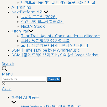
바이브코더를 위한 UI 디자인 도구 TOP 4 비교
AI Training
NextPlatform 소개
동준상 프로필 (2026)
신간: 바이브코딩 항해일지
NextAI Studio
TitanTrail
TitanTrail: Agentic Compounder Intelligence
트레이딩뷰 입문자용 가이드북
트레이딩뷰 입문자용 4대 핵심 인디케이터
BGM | TimelessVibe by MyShareMusic
BGM | 썸머 드라이브 재즈 by 야채상회 Vege Market
Search
Menu
Search
Search
for:
Close
search
Close
학습용 AI 제품군
Show
sub