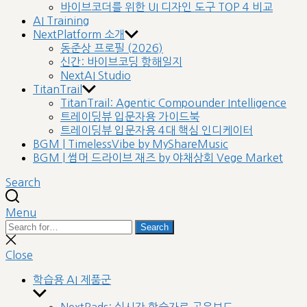
바이브코더를 위한 UI 디자인 도구 TOP 4 비교
AI Training
NextPlatform 소개
동준상 프로필 (2026)
신간: 바이브코딩 항해일지
NextAI Studio
TitanTrail
TitanTrail: Agentic Compounder Intelligence
트레이딩뷰 입문자용 가이드북
트레이딩뷰 입문자용 4대 핵심 인디케이터
BGM | TimelessVibe by MyShareMusic
BGM | 썸머 드라이브 재즈 by 야채상회 Vege Market
Search
Menu
Search
Search
for:
Close
search
Close
학습용 AI 제품군
Show
sub