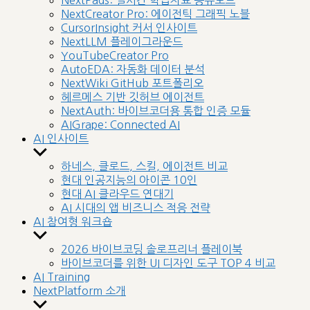
NextPads: 실시간 학습자료 공유보드
menu
NextCreator Pro: 에이전틱 그래픽 노블
CursorInsight 커서 인사이트
NextLLM 플레이그라운드
YouTubeCreator Pro
AutoEDA: 자동화 데이터 분석
NextWiki GitHub 포트폴리오
헤르메스 기반 깃허브 에이전트
NextAuth: 바이브코더용 통합 인증 모듈
AIGrape: Connected AI
AI 인사이트
Show
sub
하네스, 클로드, 스킬, 에이전트 비교
menu
현대 인공지능의 아이콘 10인
현대 AI 클라우드 연대기
AI 시대의 앱 비즈니스 적응 전략
AI 참여형 워크숍
Show
sub
2026 바이브코딩 솔로프리너 플레이북
menu
바이브코더를 위한 UI 디자인 도구 TOP 4 비교
AI Training
NextPlatform 소개
Show