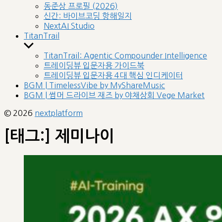
sub
동준상 프로필 (2026)
menu
신간: 바이브코딩 항해일지
NextAI Studio
TitanTrail
Show
sub
TitanTrail: Agentic Compounder Intelligence
menu
트레이딩뷰 입문자용 가이드북
트레이딩뷰 입문자용 4대 핵심 인디케이터
BGM | TimelessVibe by MyShareMusic
BGM | 썸머 드라이브 재즈 by 야채상회 Vege Market
© 2026
nextplatform
[태그:]
제미나이