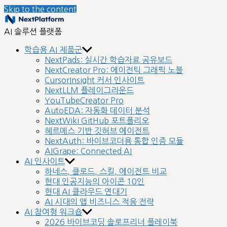
Skip to the content
nextplatform
AI 솔루션 플랫폼
학습용 AI 제품군
NextPads: 실시간 학습자료 공유보드
NextCreator Pro: 에이전틱 그래픽 노블
CursorInsight 커서 인사이트
NextLLM 플레이그라운드
YouTubeCreator Pro
AutoEDA: 자동화 데이터 분석
NextWiki GitHub 포트폴리오
헤르메스 기반 깃허브 에이전트
NextAuth: 바이브코더용 통합 인증 모듈
AIGrape: Connected AI
AI 인사이트
하네스, 클로드, 스킬, 에이전트 비교
현대 인공지능의 아이콘 10인
현대 AI 클라우드 연대기
AI 시대의 앱 비즈니스 적응 전략
AI 참여형 워크숍
2026 바이브코딩 솔로프리너 플레이북