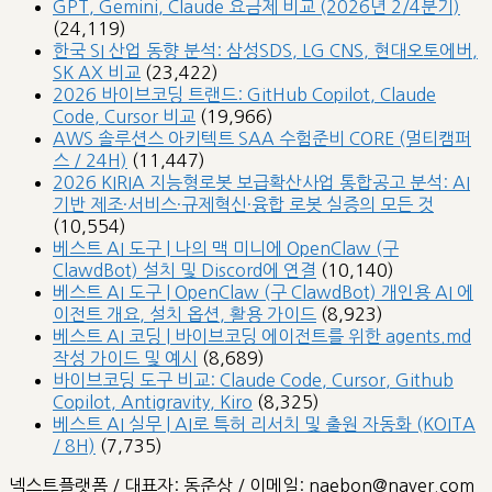
GPT, Gemini, Claude 요금제 비교 (2026년 2/4분기)
(24,119)
한국 SI 산업 동향 분석: 삼성SDS, LG CNS, 현대오토에버,
SK AX 비교
(23,422)
2026 바이브코딩 트랜드: GitHub Copilot, Claude
Code, Cursor 비교
(19,966)
AWS 솔루션스 아키텍트 SAA 수험준비 CORE (멀티캠퍼
스 / 24H)
(11,447)
2026 KIRIA 지능형로봇 보급확산사업 통합공고 분석: AI
기반 제조·서비스·규제혁신·융합 로봇 실증의 모든 것
(10,554)
베스트 AI 도구 | 나의 맥 미니에 OpenClaw (구
ClawdBot) 설치 및 Discord에 연결
(10,140)
베스트 AI 도구 | OpenClaw (구 ClawdBot) 개인용 AI 에
이전트 개요, 설치 옵션, 활용 가이드
(8,923)
베스트 AI 코딩 | 바이브코딩 에이전트를 위한 agents.md
작성 가이드 및 예시
(8,689)
바이브코딩 도구 비교: Claude Code, Cursor, Github
Copilot, Antigravity, Kiro
(8,325)
베스트 AI 실무 | AI로 특허 리서치 및 출원 자동화 (KOITA
/ 8H)
(7,735)
넥스트플랫폼 / 대표자: 동준상 / 이메일: naebon@naver.com