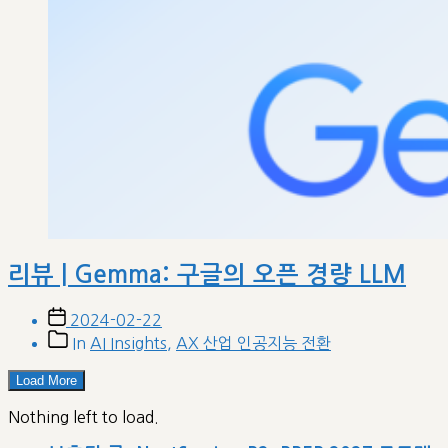
리뷰 | Gemma: 구글의 오픈 경량 LLM
Post
2024-02-22
date
Post
In
AI Insights
,
AX 산업 인공지능 전환
categories
Load More
Nothing left to load.