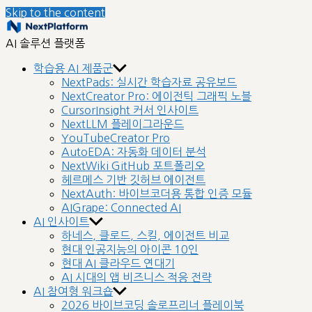
Skip to the content
nextplatform
AI 솔루션 플랫폼
학습용 AI 제품군
NextPads: 실시간 학습자료 공유보드
NextCreator Pro: 에이전틱 그래픽 노블
CursorInsight 커서 인사이트
NextLLM 플레이그라운드
YouTubeCreator Pro
AutoEDA: 자동화 데이터 분석
NextWiki GitHub 포트폴리오
헤르메스 기반 깃허브 에이전트
NextAuth: 바이브코더용 통합 인증 모듈
AIGrape: Connected AI
AI 인사이트
하네스, 클로드, 스킬, 에이전트 비교
현대 인공지능의 아이콘 10인
현대 AI 클라우드 연대기
AI 시대의 앱 비즈니스 적응 전략
AI 참여형 워크숍
2026 바이브코딩 솔로프리너 플레이북