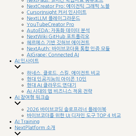
NextPads: 실시간 학습자료 공유보드
menu
NextCreator Pro: 에이전틱 그래픽 노블
CursorInsight 커서 인사이트
NextLLM 플레이그라운드
YouTubeCreator Pro
AutoEDA: 자동화 데이터 분석
NextWiki GitHub 포트폴리오
헤르메스 기반 깃허브 에이전트
NextAuth: 바이브코더용 통합 인증 모듈
AIGrape: Connected AI
AI 인사이트
Show
sub
하네스, 클로드, 스킬, 에이전트 비교
menu
현대 인공지능의 아이콘 10인
현대 AI 클라우드 연대기
AI 시대의 앱 비즈니스 적응 전략
AI 참여형 워크숍
Show
sub
2026 바이브코딩 솔로프리너 플레이북
menu
바이브코더를 위한 UI 디자인 도구 TOP 4 비교
AI Training
NextPlatform 소개
Show