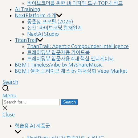
바이브코더를 위한 UI 디자인 도구 TOP 4 비교
AI Training
NextPlatform 소개
동준상 프로필 (2026)
신간: 바이브코딩 항해일지
NextAI Studio
TitanTrail
TitanTrail: Agentic Compounder Intelligence
트레이딩뷰 입문자용 가이드북
트레이딩뷰 입문자용 4대 핵심 인디케이터
BGM | TimelessVibe by MyShareMusic
BGM | 썸머 드라이브 재즈 by 야채상회 Vege Market
Search
Menu
Search
Search
for:
Close
search
Close
학습용 AI 제품군
Show
sub