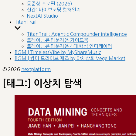
sub
동준상 프로필 (2026)
menu
신간: 바이브코딩 항해일지
NextAI Studio
TitanTrail
Show
sub
TitanTrail: Agentic Compounder Intelligence
menu
트레이딩뷰 입문자용 가이드북
트레이딩뷰 입문자용 4대 핵심 인디케이터
BGM | TimelessVibe by MyShareMusic
BGM | 썸머 드라이브 재즈 by 야채상회 Vege Market
© 2026
nextplatform
[태그:]
이상치 탐색