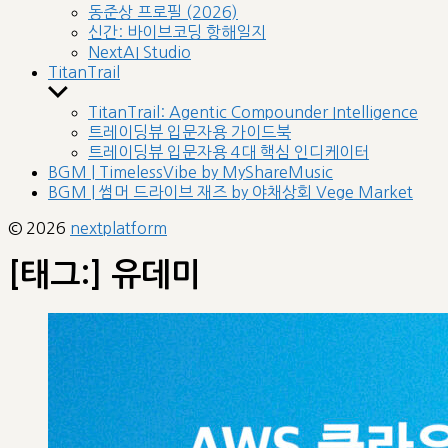
sub
동준상 프로필 (2026)
menu
신간: 바이브코딩 항해일지
NextAI Studio
TitanTrail
Show
sub
TitanTrail: Agentic Compounder Intelligence
menu
트레이딩뷰 입문자용 가이드북
트레이딩뷰 입문자용 4대 핵심 인디케이터
BGM | TimelessVibe by MyShareMusic
BGM | 썸머 드라이브 재즈 by 야채상회 Vege Market
© 2026
nextplatform
[태그:]
유데미