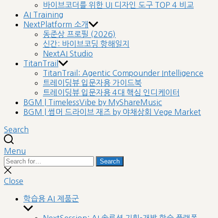
바이브코더를 위한 UI 디자인 도구 TOP 4 비교
AI Training
NextPlatform 소개
동준상 프로필 (2026)
신간: 바이브코딩 항해일지
NextAI Studio
TitanTrail
TitanTrail: Agentic Compounder Intelligence
트레이딩뷰 입문자용 가이드북
트레이딩뷰 입문자용 4대 핵심 인디케이터
BGM | TimelessVibe by MyShareMusic
BGM | 썸머 드라이브 재즈 by 야채상회 Vege Market
Search
Menu
Search
Search
for:
Close
search
Close
학습용 AI 제품군
Show
sub