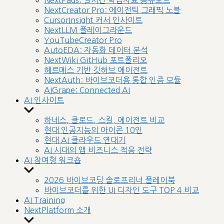
NextPads: 실시간 학습자료 공유보드
menu
NextCreator Pro: 에이전틱 그래픽 노블
CursorInsight 커서 인사이트
NextLLM 플레이그라운드
YouTubeCreator Pro
AutoEDA: 자동화 데이터 분석
NextWiki GitHub 포트폴리오
헤르메스 기반 깃허브 에이전트
NextAuth: 바이브코더용 통합 인증 모듈
AIGrape: Connected AI
AI 인사이트
Show
sub
하네스, 클로드, 스킬, 에이전트 비교
menu
현대 인공지능의 아이콘 10인
현대 AI 클라우드 연대기
AI 시대의 앱 비즈니스 적응 전략
AI 참여형 워크숍
Show
sub
2026 바이브코딩 솔로프리너 플레이북
menu
바이브코더를 위한 UI 디자인 도구 TOP 4 비교
AI Training
NextPlatform 소개
Show