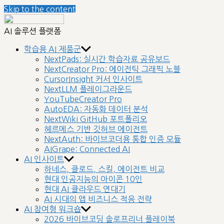
Skip to the content
nextplatform
AI 솔루션 플랫폼
학습용 AI 제품군
NextPads: 실시간 학습자료 공유보드
NextCreator Pro: 에이전틱 그래픽 노블
CursorInsight 커서 인사이트
NextLLM 플레이그라운드
YouTubeCreator Pro
AutoEDA: 자동화 데이터 분석
NextWiki GitHub 포트폴리오
헤르메스 기반 깃허브 에이전트
NextAuth: 바이브코더용 통합 인증 모듈
AIGrape: Connected AI
AI 인사이트
하네스, 클로드, 스킬, 에이전트 비교
현대 인공지능의 아이콘 10인
현대 AI 클라우드 연대기
AI 시대의 앱 비즈니스 적응 전략
AI 참여형 워크숍
2026 바이브코딩 솔로프리너 플레이북