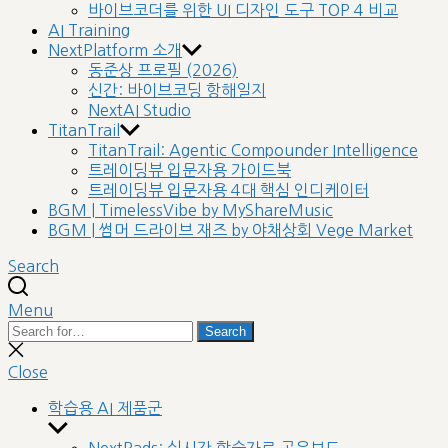
바이브코더를 위한 UI 디자인 도구 TOP 4 비교
AI Training
NextPlatform 소개
동준상 프로필 (2026)
신간: 바이브코딩 항해일지
NextAI Studio
TitanTrail
TitanTrail: Agentic Compounder Intelligence
트레이딩뷰 입문자용 가이드북
트레이딩뷰 입문자용 4대 핵심 인디케이터
BGM | TimelessVibe by MyShareMusic
BGM | 썸머 드라이브 재즈 by 야채상회 Vege Market
Search
Menu
Search
Search
for:
Close
search
Close
학습용 AI 제품군
Show
sub