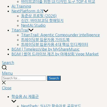
바이브코더를 위한 UI 디자인 도구 TOP 4 비교
AI Training
NextPlatform 소개
동준상 프로필 (2026)
신간: 바이브코딩 항해일지
NextAI Studio
TitanTrail
TitanTrail: Agentic Compounder Intelligence
트레이딩뷰 입문자용 가이드북
트레이딩뷰 입문자용 4대 핵심 인디케이터
BGM | TimelessVibe by MyShareMusic
BGM | 썸머 드라이브 재즈 by 야채상회 Vege Market
Search
Menu
Search
Search
for:
Close
search
Close
학습용 AI 제품군
Show
sub
NextPads: 실시간 학습자료 공유보드