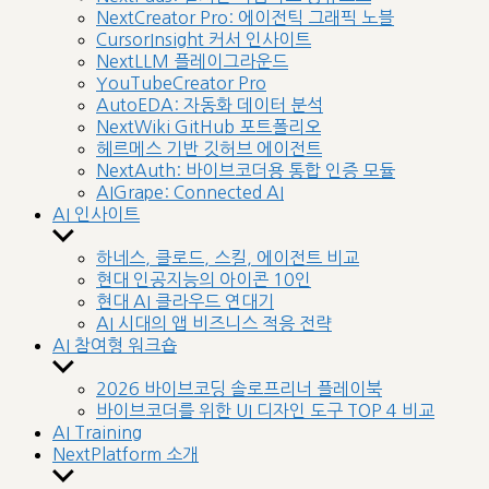
menu
NextCreator Pro: 에이전틱 그래픽 노블
CursorInsight 커서 인사이트
NextLLM 플레이그라운드
YouTubeCreator Pro
AutoEDA: 자동화 데이터 분석
NextWiki GitHub 포트폴리오
헤르메스 기반 깃허브 에이전트
NextAuth: 바이브코더용 통합 인증 모듈
AIGrape: Connected AI
AI 인사이트
Show
sub
하네스, 클로드, 스킬, 에이전트 비교
menu
현대 인공지능의 아이콘 10인
현대 AI 클라우드 연대기
AI 시대의 앱 비즈니스 적응 전략
AI 참여형 워크숍
Show
sub
2026 바이브코딩 솔로프리너 플레이북
menu
바이브코더를 위한 UI 디자인 도구 TOP 4 비교
AI Training
NextPlatform 소개
Show