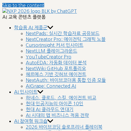
Skip to the content
nextplatform
AI 교육 콘텐츠 플랫폼
학습용 AI 제품군
NextPads: 실시간 학습자료 공유보드
NextCreator Pro: 에이전틱 그래픽 노블
CursorInsight 커서 인사이트
NextLLM 플레이그라운드
YouTubeCreator Pro
AutoEDA: 자동화 데이터 분석
NextWiki GitHub 포트폴리오
헤르메스 기반 깃허브 에이전트
NextAuth: 바이브코더용 통합 인증 모듈
AIGrape: Connected AI
AI 인사이트
하네스, 클로드, 스킬, 에이전트 비교
현대 인공지능의 아이콘 10인
현대 AI 클라우드 연대기
AI 시대의 앱 비즈니스 적응 전략
AI 참여형 워크숍
2026 바이브코딩 솔로프리너 플레이북