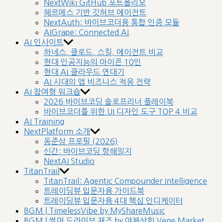
NextWiki GitHub 포트폴리오
헤르메스 기반 깃허브 에이전트
NextAuth: 바이브코더용 통합 인증 모듈
AIGrape: Connected AI
AI 인사이트
하네스, 클로드, 스킬, 에이전트 비교
현대 인공지능의 아이콘 10인
현대 AI 클라우드 연대기
AI 시대의 앱 비즈니스 적응 전략
AI 참여형 워크숍
2026 바이브코딩 솔로프리너 플레이북
바이브코더를 위한 UI 디자인 도구 TOP 4 비교
AI Training
NextPlatform 소개
동준상 프로필 (2026)
신간: 바이브코딩 항해일지
NextAI Studio
TitanTrail
TitanTrail: Agentic Compounder Intelligence
트레이딩뷰 입문자용 가이드북
트레이딩뷰 입문자용 4대 핵심 인디케이터
BGM | TimelessVibe by MyShareMusic
BGM | 썸머 드라이브 재즈 by 야채상회 Vege Market