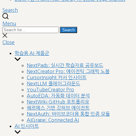
Search
Menu
Search
Search
for:
Close
search
Close
학습용 AI 제품군
Show
sub
NextPads: 실시간 학습자료 공유보드
menu
NextCreator Pro: 에이전틱 그래픽 노블
CursorInsight 커서 인사이트
NextLLM 플레이그라운드
YouTubeCreator Pro
AutoEDA: 자동화 데이터 분석
NextWiki GitHub 포트폴리오
헤르메스 기반 깃허브 에이전트
NextAuth: 바이브코더용 통합 인증 모듈
AIGrape: Connected AI
AI 인사이트
Show