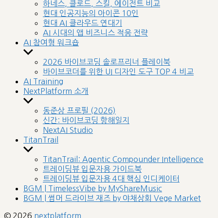
sub
하네스, 클로드, 스킬, 에이전트 비교
menu
현대 인공지능의 아이콘 10인
현대 AI 클라우드 연대기
AI 시대의 앱 비즈니스 적응 전략
AI 참여형 워크숍
Show
sub
2026 바이브코딩 솔로프리너 플레이북
menu
바이브코더를 위한 UI 디자인 도구 TOP 4 비교
AI Training
NextPlatform 소개
Show
sub
동준상 프로필 (2026)
menu
신간: 바이브코딩 항해일지
NextAI Studio
TitanTrail
Show
sub
TitanTrail: Agentic Compounder Intelligence
menu
트레이딩뷰 입문자용 가이드북
트레이딩뷰 입문자용 4대 핵심 인디케이터
BGM | TimelessVibe by MyShareMusic
BGM | 썸머 드라이브 재즈 by 야채상회 Vege Market
© 2026
nextplatform