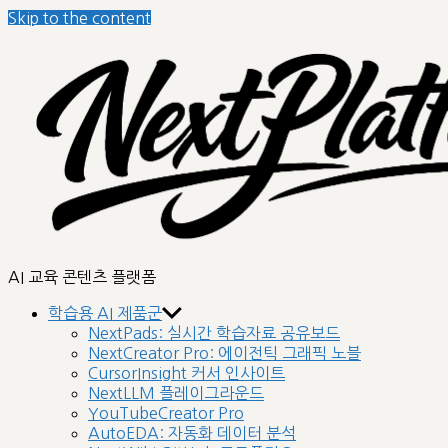
Skip to the content
nextplatform
AI 교육 콘텐츠 플랫폼
학습용 AI 제품군
NextPads: 실시간 학습자료 공유보드
NextCreator Pro: 에이전틱 그래픽 노블
CursorInsight 커서 인사이트
NextLLM 플레이그라운드
YouTubeCreator Pro
AutoEDA: 자동화 데이터 분석