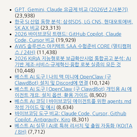
GPT, Gemini, Claude 요금제 비교 (2026년 2/4분기)
(23,938)
한국 SI 산업 동향 분석: 삼성SDS, LG CNS, 현대오토에버,
SK AX 비교
(23,313)
2026 바이브코딩 트랜드: GitHub Copilot, Claude
Code, Cursor 비교
(19,929)
AWS 솔루션스 아키텍트 SAA 수험준비 CORE (멀티캠퍼
스 / 24H)
(11,438)
2026 KIRIA 지능형로봇 보급확산사업 통합공고 분석: AI
기반 제조·서비스·규제혁신·융합 로봇 실증의 모든 것
(10,448)
베스트 AI 도구 | 나의 맥 미니에 OpenClaw (구
ClawdBot) 설치 및 Discord에 연결
(10,124)
베스트 AI 도구 | OpenClaw (구 ClawdBot) 개인용 AI 에
이전트 개요, 설치 옵션, 활용 가이드
(8,902)
베스트 AI 코딩 | 바이브코딩 에이전트를 위한 agents.md
작성 가이드 및 예시
(8,634)
바이브코딩 도구 비교: Claude Code, Cursor, Github
Copilot, Antigravity, Kiro
(8,301)
베스트 AI 실무 | AI로 특허 리서치 및 출원 자동화 (KOITA
/ 8H)
(7,712)