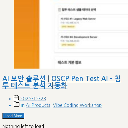
AI 보안 솔루션 | OSCP Pen Test AI – 침
투 테스트 분석 자동화
Post
2025-12-23
date
Post
In
AI Products
,
Vibe Coding Workshop
categories
Load More
Nothing left to load.