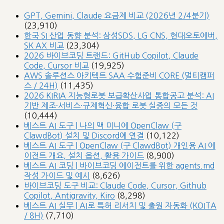
GPT, Gemini, Claude 요금제 비교 (2026년 2/4분기)
(23,910)
한국 SI 산업 동향 분석: 삼성SDS, LG CNS, 현대오토에버,
SK AX 비교
(23,304)
2026 바이브코딩 트랜드: GitHub Copilot, Claude
Code, Cursor 비교
(19,925)
AWS 솔루션스 아키텍트 SAA 수험준비 CORE (멀티캠퍼
스 / 24H)
(11,435)
2026 KIRIA 지능형로봇 보급확산사업 통합공고 분석: AI
기반 제조·서비스·규제혁신·융합 로봇 실증의 모든 것
(10,444)
베스트 AI 도구 | 나의 맥 미니에 OpenClaw (구
ClawdBot) 설치 및 Discord에 연결
(10,122)
베스트 AI 도구 | OpenClaw (구 ClawdBot) 개인용 AI 에
이전트 개요, 설치 옵션, 활용 가이드
(8,900)
베스트 AI 코딩 | 바이브코딩 에이전트를 위한 agents.md
작성 가이드 및 예시
(8,626)
바이브코딩 도구 비교: Claude Code, Cursor, Github
Copilot, Antigravity, Kiro
(8,298)
베스트 AI 실무 | AI로 특허 리서치 및 출원 자동화 (KOITA
/ 8H)
(7,710)