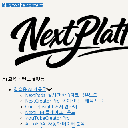
Skip to the content
nextplatform
AI 교육 콘텐츠 플랫폼
학습용 AI 제품군
NextPads: 실시간 학습자료 공유보드
NextCreator Pro: 에이전틱 그래픽 노블
CursorInsight 커서 인사이트
NextLLM 플레이그라운드
YouTubeCreator Pro
AutoEDA: 자동화 데이터 분석