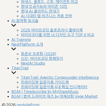
sub
하네스, 클로드, 스킬, 에이전트 비교
menu
현대 인공지능의 아이콘 10인
현대 AI 클라우드 연대기
AI 시대의 앱 비즈니스 적응 전략
AI 참여형 워크숍
Show
sub
2026 바이브코딩 솔로프리너 플레이북
menu
바이브코더를 위한 UI 디자인 도구 TOP 4 비교
AI Training
NextPlatform 소개
Show
sub
동준상 프로필 (2026)
menu
신간: 바이브코딩 항해일지
NextAI Studio
TitanTrail
Show
sub
TitanTrail: Agentic Compounder Intelligence
menu
트레이딩뷰 입문자용 가이드북
트레이딩뷰 입문자용 4대 핵심 인디케이터
BGM | TimelessVibe by MyShareMusic
BGM | 썸머 드라이브 재즈 by 야채상회 Vege Market
© 2026
nextplatform