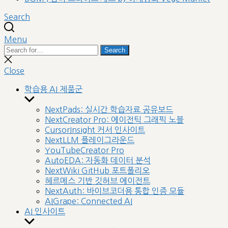
Search
Menu
Search
Search
for:
Close
search
Close
학습용 AI 제품군
Show
sub
NextPads: 실시간 학습자료 공유보드
menu
NextCreator Pro: 에이전틱 그래픽 노블
CursorInsight 커서 인사이트
NextLLM 플레이그라운드
YouTubeCreator Pro
AutoEDA: 자동화 데이터 분석
NextWiki GitHub 포트폴리오
헤르메스 기반 깃허브 에이전트
NextAuth: 바이브코더용 통합 인증 모듈
AIGrape: Connected AI
AI 인사이트
Show