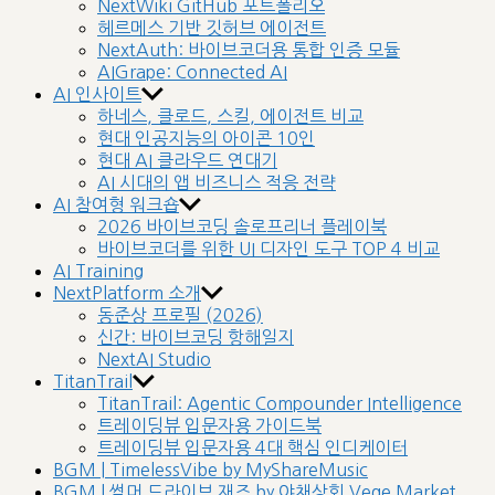
NextWiki GitHub 포트폴리오
헤르메스 기반 깃허브 에이전트
NextAuth: 바이브코더용 통합 인증 모듈
AIGrape: Connected AI
AI 인사이트
하네스, 클로드, 스킬, 에이전트 비교
현대 인공지능의 아이콘 10인
현대 AI 클라우드 연대기
AI 시대의 앱 비즈니스 적응 전략
AI 참여형 워크숍
2026 바이브코딩 솔로프리너 플레이북
바이브코더를 위한 UI 디자인 도구 TOP 4 비교
AI Training
NextPlatform 소개
동준상 프로필 (2026)
신간: 바이브코딩 항해일지
NextAI Studio
TitanTrail
TitanTrail: Agentic Compounder Intelligence
트레이딩뷰 입문자용 가이드북
트레이딩뷰 입문자용 4대 핵심 인디케이터
BGM | TimelessVibe by MyShareMusic
BGM | 썸머 드라이브 재즈 by 야채상회 Vege Market