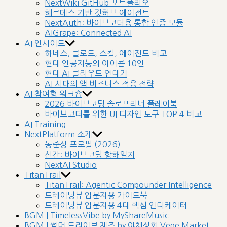
NextWiki GitHub 포트폴리오
헤르메스 기반 깃허브 에이전트
NextAuth: 바이브코더용 통합 인증 모듈
AIGrape: Connected AI
AI 인사이트
하네스, 클로드, 스킬, 에이전트 비교
현대 인공지능의 아이콘 10인
현대 AI 클라우드 연대기
AI 시대의 앱 비즈니스 적응 전략
AI 참여형 워크숍
2026 바이브코딩 솔로프리너 플레이북
바이브코더를 위한 UI 디자인 도구 TOP 4 비교
AI Training
NextPlatform 소개
동준상 프로필 (2026)
신간: 바이브코딩 항해일지
NextAI Studio
TitanTrail
TitanTrail: Agentic Compounder Intelligence
트레이딩뷰 입문자용 가이드북
트레이딩뷰 입문자용 4대 핵심 인디케이터
BGM | TimelessVibe by MyShareMusic
BGM | 썸머 드라이브 재즈 by 야채상회 Vege Market