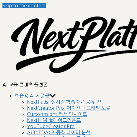
Skip to the content
nextplatform
AI 교육 콘텐츠 플랫폼
학습용 AI 제품군
NextPads: 실시간 학습자료 공유보드
NextCreator Pro: 에이전틱 그래픽 노블
CursorInsight 커서 인사이트
NextLLM 플레이그라운드
YouTubeCreator Pro
AutoEDA: 자동화 데이터 분석