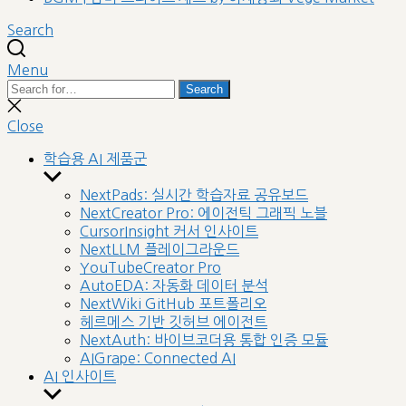
Search
Menu
Search
Search
for:
Close
search
Close
학습용 AI 제품군
Show
sub
NextPads: 실시간 학습자료 공유보드
menu
NextCreator Pro: 에이전틱 그래픽 노블
CursorInsight 커서 인사이트
NextLLM 플레이그라운드
YouTubeCreator Pro
AutoEDA: 자동화 데이터 분석
NextWiki GitHub 포트폴리오
헤르메스 기반 깃허브 에이전트
NextAuth: 바이브코더용 통합 인증 모듈
AIGrape: Connected AI
AI 인사이트
Show