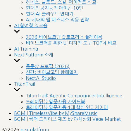
sub
하네스, 클로드, 스킬, 에이전트 비교
menu
현대 인공지능의 아이콘 10인
현대 AI 클라우드 연대기
AI 시대의 앱 비즈니스 적응 전략
AI 참여형 워크숍
Show
sub
2026 바이브코딩 솔로프리너 플레이북
menu
바이브코더를 위한 UI 디자인 도구 TOP 4 비교
AI Training
NextPlatform 소개
Show
sub
동준상 프로필 (2026)
menu
신간: 바이브코딩 항해일지
NextAI Studio
TitanTrail
Show
sub
TitanTrail: Agentic Compounder Intelligence
menu
트레이딩뷰 입문자용 가이드북
트레이딩뷰 입문자용 4대 핵심 인디케이터
BGM | TimelessVibe by MyShareMusic
BGM | 썸머 드라이브 재즈 by 야채상회 Vege Market
© 2026
nextplatform