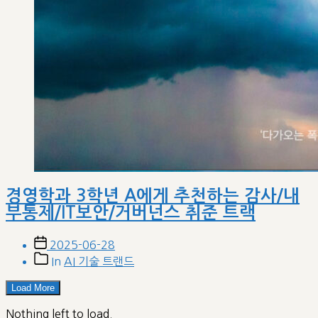
경영학과 3학년 A에게 추천하는 감사/내
부통제/IT보안/거버넌스 취준 트랙
Post
2025-06-28
date
Post
In
AI 기술 트랜드
categories
Load More
Nothing left to load.