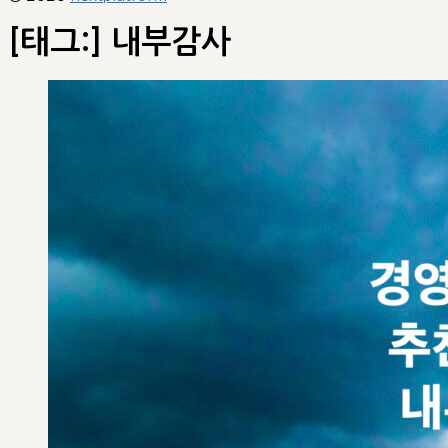
[태그:]
내부감사