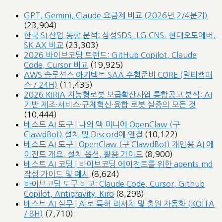
GPT, Gemini, Claude 요금제 비교 (2026년 2/4분기)
(23,904)
한국 SI 산업 동향 분석: 삼성SDS, LG CNS, 현대오토에버,
SK AX 비교
(23,303)
2026 바이브코딩 트랜드: GitHub Copilot, Claude
Code, Cursor 비교
(19,925)
AWS 솔루션스 아키텍트 SAA 수험준비 CORE (멀티캠퍼
스 / 24H)
(11,435)
2026 KIRIA 지능형로봇 보급확산사업 통합공고 분석: AI
기반 제조·서비스·규제혁신·융합 로봇 실증의 모든 것
(10,444)
베스트 AI 도구 | 나의 맥 미니에 OpenClaw (구
ClawdBot) 설치 및 Discord에 연결
(10,122)
베스트 AI 도구 | OpenClaw (구 ClawdBot) 개인용 AI 에
이전트 개요, 설치 옵션, 활용 가이드
(8,900)
베스트 AI 코딩 | 바이브코딩 에이전트를 위한 agents.md
작성 가이드 및 예시
(8,624)
바이브코딩 도구 비교: Claude Code, Cursor, Github
Copilot, Antigravity, Kiro
(8,298)
베스트 AI 실무 | AI로 특허 리서치 및 출원 자동화 (KOITA
/ 8H)
(7,710)