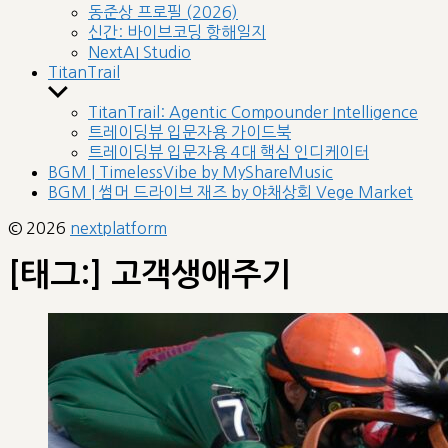
sub
동준상 프로필 (2026)
menu
신간: 바이브코딩 항해일지
NextAI Studio
TitanTrail
Show
sub
TitanTrail: Agentic Compounder Intelligence
menu
트레이딩뷰 입문자용 가이드북
트레이딩뷰 입문자용 4대 핵심 인디케이터
BGM | TimelessVibe by MyShareMusic
BGM | 썸머 드라이브 재즈 by 야채상회 Vege Market
© 2026
nextplatform
[태그:]
고객생애주기