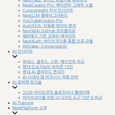
NextPads: 실시간 학습자료 공유보드
menu
NextCreator Pro: 에이전틱 그래픽 노블
CursorInsight 커서 인사이트
NextLLM 플레이그라운드
YouTubeCreator Pro
AutoEDA: 자동화 데이터 분석
NextWiki GitHub 포트폴리오
헤르메스 기반 깃허브 에이전트
NextAuth: 바이브코더용 통합 인증 모듈
AIGrape: Connected AI
AI 인사이트
Show
sub
하네스, 클로드, 스킬, 에이전트 비교
menu
현대 인공지능의 아이콘 10인
현대 AI 클라우드 연대기
AI 시대의 앱 비즈니스 적응 전략
AI 참여형 워크숍
Show
sub
2026 바이브코딩 솔로프리너 플레이북
menu
바이브코더를 위한 UI 디자인 도구 TOP 4 비교
AI Training
NextPlatform 소개
Show