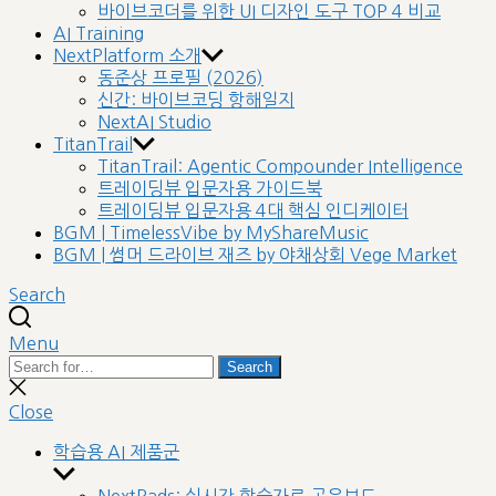
바이브코더를 위한 UI 디자인 도구 TOP 4 비교
AI Training
NextPlatform 소개
동준상 프로필 (2026)
신간: 바이브코딩 항해일지
NextAI Studio
TitanTrail
TitanTrail: Agentic Compounder Intelligence
트레이딩뷰 입문자용 가이드북
트레이딩뷰 입문자용 4대 핵심 인디케이터
BGM | TimelessVibe by MyShareMusic
BGM | 썸머 드라이브 재즈 by 야채상회 Vege Market
Search
Menu
Search
Search
for:
Close
search
Close
학습용 AI 제품군
Show
sub