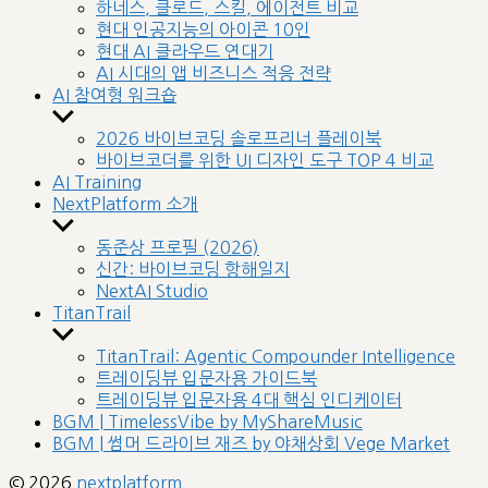
sub
하네스, 클로드, 스킬, 에이전트 비교
menu
현대 인공지능의 아이콘 10인
현대 AI 클라우드 연대기
AI 시대의 앱 비즈니스 적응 전략
AI 참여형 워크숍
Show
sub
2026 바이브코딩 솔로프리너 플레이북
menu
바이브코더를 위한 UI 디자인 도구 TOP 4 비교
AI Training
NextPlatform 소개
Show
sub
동준상 프로필 (2026)
menu
신간: 바이브코딩 항해일지
NextAI Studio
TitanTrail
Show
sub
TitanTrail: Agentic Compounder Intelligence
menu
트레이딩뷰 입문자용 가이드북
트레이딩뷰 입문자용 4대 핵심 인디케이터
BGM | TimelessVibe by MyShareMusic
BGM | 썸머 드라이브 재즈 by 야채상회 Vege Market
© 2026
nextplatform