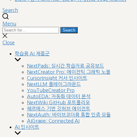
Search
Menu
Search
Search
for:
Close
search
Close
학습용 AI 제품군
Show
sub
NextPads: 실시간 학습자료 공유보드
menu
NextCreator Pro: 에이전틱 그래픽 노블
CursorInsight 커서 인사이트
NextLLM 플레이그라운드
YouTubeCreator Pro
AutoEDA: 자동화 데이터 분석
NextWiki GitHub 포트폴리오
헤르메스 기반 깃허브 에이전트
NextAuth: 바이브코더용 통합 인증 모듈
AIGrape: Connected AI
AI 인사이트
Show