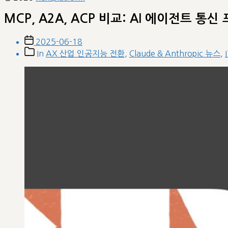
MCP, A2A, ACP 비교: AI 에이전트 통신
Post
2025-06-18
date
Post
In
AX 산업 인공지능 전환
,
Claude & Anthropic 뉴스
,
categories