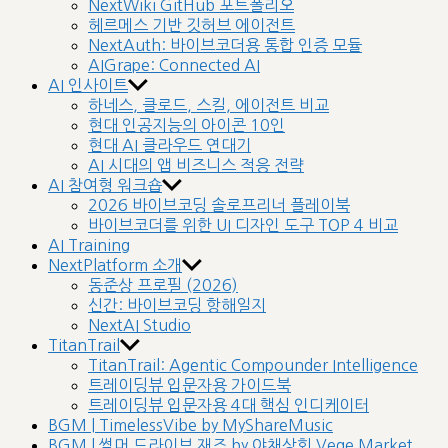
NextWiki GitHub 포트폴리오
헤르메스 기반 깃허브 에이전트
NextAuth: 바이브코더용 통합 인증 모듈
AIGrape: Connected AI
AI 인사이트
하네스, 클로드, 스킬, 에이전트 비교
현대 인공지능의 아이콘 10인
현대 AI 클라우드 연대기
AI 시대의 앱 비즈니스 적응 전략
AI 참여형 워크숍
2026 바이브코딩 솔로프리너 플레이북
바이브코더를 위한 UI 디자인 도구 TOP 4 비교
AI Training
NextPlatform 소개
동준상 프로필 (2026)
신간: 바이브코딩 항해일지
NextAI Studio
TitanTrail
TitanTrail: Agentic Compounder Intelligence
트레이딩뷰 입문자용 가이드북
트레이딩뷰 입문자용 4대 핵심 인디케이터
BGM | TimelessVibe by MyShareMusic
BGM | 썸머 드라이브 재즈 by 야채상회 Vege Market