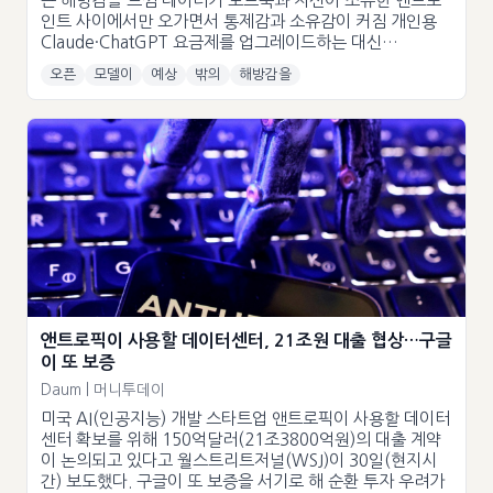
큰 해방감을 느낌 데이터가 노트북과 자신이 소유한 엔드포
인트 사이에서만 오가면서 통제감과 소유감이 커짐 개인용
Claude·ChatGPT 요금제를 업그레이드하는 대신…
오픈
모델이
예상
밖의
해방감을
앤트로픽이 사용할 데이터센터, 21조원 대출 협상…구글
이 또 보증
Daum | 머니투데이
미국 AI(인공지능) 개발 스타트업 앤트로픽이 사용할 데이터
센터 확보를 위해 150억달러(21조3800억원)의 대출 계약
이 논의되고 있다고 월스트리트저널(WSJ)이 30일(현지시
간) 보도했다. 구글이 또 보증을 서기로 해 순환 투자 우려가