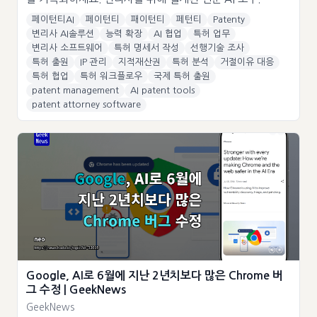
페이턴티AI
페이턴티
패이턴티
페턴티
Patenty
변리사 AI솔루션
능력 확장
AI 협업
특허 업무
변리사 소프트웨어
특허 명세서 작성
선행기술 조사
특허 출원
IP 관리
지적재산권
특허 분석
거절이유 대응
특허 협업
특허 워크플로우
국제 특허 출원
patent management
AI patent tools
patent attorney software
Google, AI로 6월에 지난 2년치보다 많은 Chrome 버
그 수정 | GeekNews
GeekNews