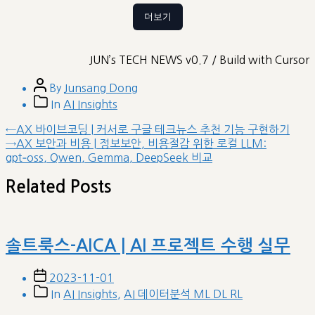
더보기
JUN’s TECH NEWS v0.7 / Build with Cursor
Post
By
Junsang Dong
author
Post
In
AI Insights
categories
글
Previous
←
AX 바이브코딩 | 커서로 구글 테크뉴스 추천 기능 구현하기
post:
Next
→
AX 보안과 비용 | 정보보안, 비용절감 위한 로컬 LLM:
내
post:
gpt‑oss, Qwen, Gemma, DeepSeek 비교
비
게
Related Posts
이
션
솔트룩스-AICA | AI 프로젝트 수행 실무
Post
2023-11-01
date
Post
In
AI Insights
,
AI 데이터분석 ML DL RL
categories