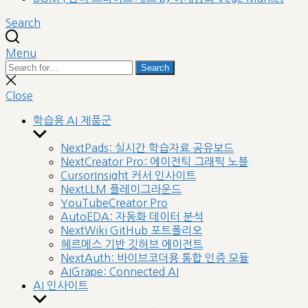
Search
Menu
Search
Search
for:
Close
search
Close
학습용 AI 제품군
Show
sub
NextPads: 실시간 학습자료 공유보드
menu
NextCreator Pro: 에이전틱 그래픽 노블
CursorInsight 커서 인사이트
NextLLM 플레이그라운드
YouTubeCreator Pro
AutoEDA: 자동화 데이터 분석
NextWiki GitHub 포트폴리오
헤르메스 기반 깃허브 에이전트
NextAuth: 바이브코더용 통합 인증 모듈
AIGrape: Connected AI
AI 인사이트
Show