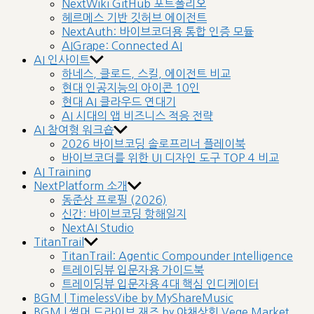
NextWiki GitHub 포트폴리오
헤르메스 기반 깃허브 에이전트
NextAuth: 바이브코더용 통합 인증 모듈
AIGrape: Connected AI
AI 인사이트
하네스, 클로드, 스킬, 에이전트 비교
현대 인공지능의 아이콘 10인
현대 AI 클라우드 연대기
AI 시대의 앱 비즈니스 적응 전략
AI 참여형 워크숍
2026 바이브코딩 솔로프리너 플레이북
바이브코더를 위한 UI 디자인 도구 TOP 4 비교
AI Training
NextPlatform 소개
동준상 프로필 (2026)
신간: 바이브코딩 항해일지
NextAI Studio
TitanTrail
TitanTrail: Agentic Compounder Intelligence
트레이딩뷰 입문자용 가이드북
트레이딩뷰 입문자용 4대 핵심 인디케이터
BGM | TimelessVibe by MyShareMusic
BGM | 썸머 드라이브 재즈 by 야채상회 Vege Market