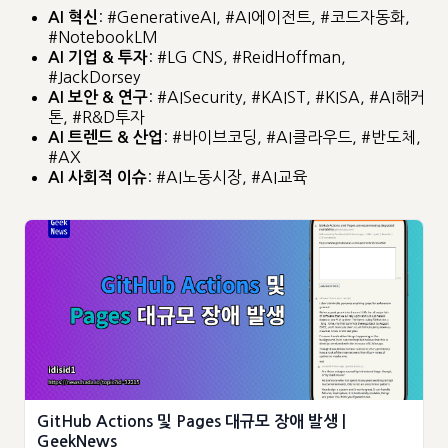
: #GenerativeAI, #AI에이전트, #코드자동화,
AI 혁신
#NotebookLM
: #LG CNS, #ReidHoffman,
AI
기업 & 투자
#JackDorsey
: #AISecurity, #KAIST, #KISA, #AI해커
AI
보안 & 연구
톤, #R&D투자
: #바이브코딩, #AI클라우드, #반도체,
AI
트렌드 & 산업
#AX
: #AI노동시장, #AI교육
AI
사회적 이슈
GitHub Actions 및 Pages 대규모 장애 발생 |
GeekNews