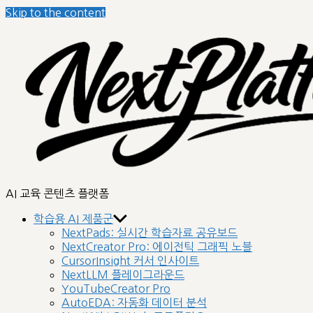
Skip to the content
nextplatform
AI 교육 콘텐츠 플랫폼
학습용 AI 제품군
NextPads: 실시간 학습자료 공유보드
NextCreator Pro: 에이전틱 그래픽 노블
CursorInsight 커서 인사이트
NextLLM 플레이그라운드
YouTubeCreator Pro
AutoEDA: 자동화 데이터 분석