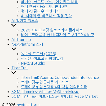
sub
하네스, 클로드, 스킬, 에이전트 비교
menu
현대 인공지능의 아이콘 10인
현대 AI 클라우드 연대기
AI 시대의 앱 비즈니스 적응 전략
AI 참여형 워크숍
Show
sub
2026 바이브코딩 솔로프리너 플레이북
menu
바이브코더를 위한 UI 디자인 도구 TOP 4 비교
AI Training
NextPlatform 소개
Show
sub
동준상 프로필 (2026)
menu
신간: 바이브코딩 항해일지
NextAI Studio
TitanTrail
Show
sub
TitanTrail: Agentic Compounder Intelligence
menu
트레이딩뷰 입문자용 가이드북
트레이딩뷰 입문자용 4대 핵심 인디케이터
BGM | TimelessVibe by MyShareMusic
BGM | 썸머 드라이브 재즈 by 야채상회 Vege Market
© 2026
nextplatform